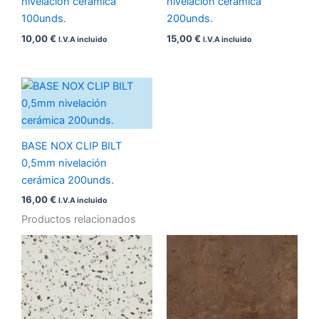
nivelación cerámica
nivelación cerámica
100unds.
200unds.
10,00
€
15,00
€
I.V.A incluido
I.V.A incluido
BASE NOX CLIP BILT
0,5mm nivelación
cerámica 200unds.
16,00
€
I.V.A incluido
Productos relacionados