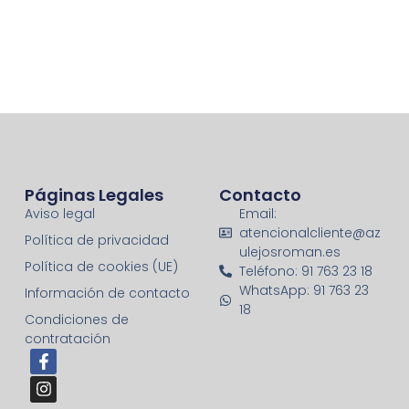
Páginas Legales
Contacto
Aviso legal
Email:
atencionalcliente@az
Política de privacidad
ulejosroman.es
Política de cookies (UE)
Teléfono: 91 763 23 18
WhatsApp: 91 763 23
Información de contacto
18
Condiciones de
contratación
F
I
a
n
c
s
e
t