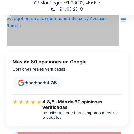
C/ Mar Negro nº1, 28033, Madrid
Ir
contenido
91 763 23 18
al
contenido
Más de 80 opiniones en Google
Opiniones reales verificadas
★★★★★
4,7/5
4,8/5 · Más de 50 opiniones
★★★★★
verificadas
por clientes que han comprado nuestros
productos
Azulejos diseño floral