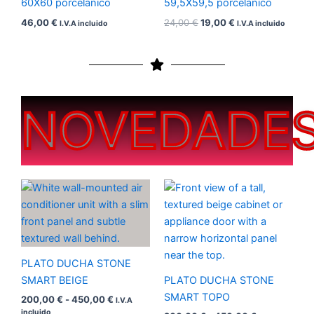
60X60 porcelanico
59,5X59,5 porcelánico
46,00
€
24,00
€
19,00
€
I.V.A incluido
I.V.A incluido
NOVEDADE
Rango
Rango
de
de
precios:
precios:
desde
desde
200,00 €
200,00 €
hasta
hasta
450,00 €
450,00 €
PLATO DUCHA STONE
SMART BEIGE
PLATO DUCHA STONE
SMART TOPO
200,00
€
-
450,00
€
I.V.A
incluido