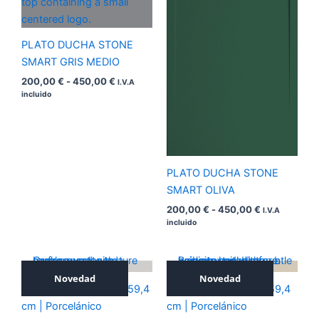
450,00 €
450,00 €
PLATO DUCHA STONE
SMART GRIS MEDIO
200,00
€
-
450,00
€
I.V.A
incluido
PLATO DUCHA STONE
SMART OLIVA
200,00
€
-
450,00
€
I.V.A
incluido
Novedad
Novedad
ICONIC SILVER 59,4×59,4
ICONIC NOCE 59,4×59,4
cm | Porcelánico
cm | Porcelánico