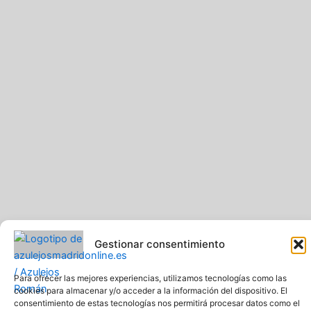
o
r
k
a
-
m
f
Gestionar consentimiento
Para ofrecer las mejores experiencias, utilizamos tecnologías como las
cookies para almacenar y/o acceder a la información del dispositivo. El
consentimiento de estas tecnologías nos permitirá procesar datos como el
Pavimentos y Azulejos Román S.L.. Todos los derechos