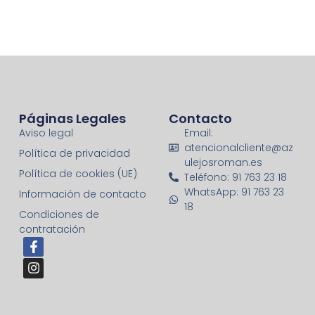
Páginas Legales
Contacto
Aviso legal
Email:
atencionalcliente@az
Política de privacidad
ulejosroman.es
Política de cookies (UE)
Teléfono: 91 763 23 18
WhatsApp: 91 763 23
Información de contacto
18
Condiciones de
contratación
F
I
a
n
c
s
e
t
b
a
o
g