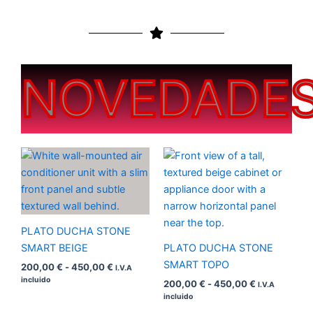
NOVEDADE
Rango
Rango
de
de
precios:
precios:
desde
desde
200,00 €
200,00 €
hasta
hasta
450,00 €
450,00 €
PLATO DUCHA STONE
SMART BEIGE
PLATO DUCHA STONE
SMART TOPO
200,00
€
-
450,00
€
I.V.A
incluido
200,00
€
-
450,00
€
I.V.A
incluido