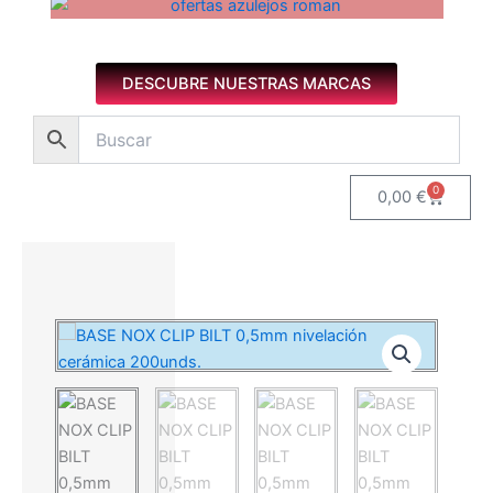
Azulejos diseño floral. Imagen 1 de 8.
DESCUBRE NUESTRAS MARCAS
0
Carrito
0,00
€