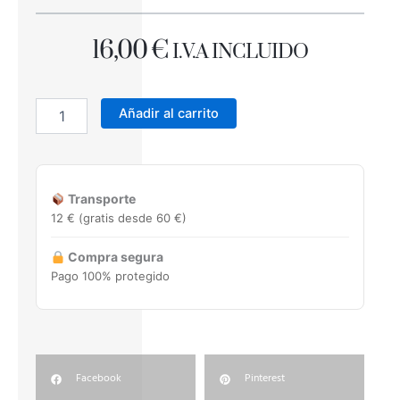
16,00
€
I.V.A INCLUIDO
BASE
NOX
Añadir al carrito
CLIP
BILT
0,5mm
nivelación
Transporte
cerámica
12 € (gratis desde 60 €)
200unds.
cantidad
Compra segura
Pago 100% protegido
Facebook
Pinterest