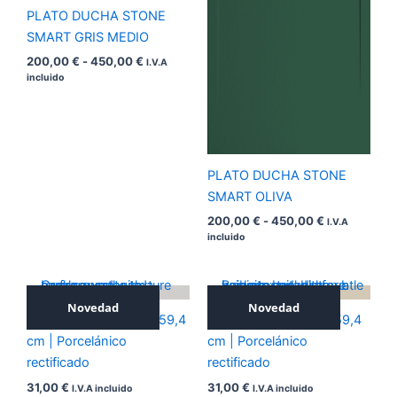
PLATO DUCHA STONE
SMART GRIS MEDIO
200,00
€
-
450,00
€
I.V.A
incluido
PLATO DUCHA STONE
SMART OLIVA
200,00
€
-
450,00
€
I.V.A
incluido
Novedad
Novedad
ICONIC SILVER 59,4×59,4
ICONIC NOCE 59,4×59,4
cm | Porcelánico
cm | Porcelánico
rectificado
rectificado
31,00
€
31,00
€
I.V.A incluido
I.V.A incluido