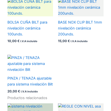
BOLSA CUÑA BILT para
BASE NOX CLIP BILT 1mm
nivelación cerámica
nivelación cerámica
100unds.
200unds.
10,00
€
15,00
€
I.V.A incluido
I.V.A incluido
PINZA / TENAZA ajustable
para sistema nivelación Bilt
20,00
€
I.V.A incluido
Productos relacionados
Rango
Rango
de
de