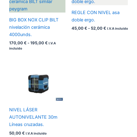
precios:
precios:
desde
desde
REGLE CON NIVEL asa
170,00 €
45,00 €
hasta
hasta
BIG BOX NOX CLIP BILT
doble ergo.
195,00 €
52,00 €
nivelación cerámica
45,00
€
-
52,00
€
I.V.A incluido
4000unds.
170,00
€
-
195,00
€
I.V.A
incluido
NIVEL LÁSER
AUTONIVELANTE 30m
Líneas cruzadas.
50,00
€
I.V.A incluido