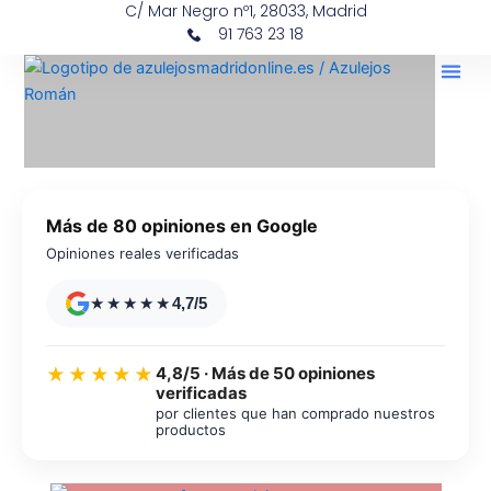
C/ Mar Negro nº1, 28033, Madrid
Ir
contenido
91 763 23 18
al
contenido
Más de 80 opiniones en Google
Opiniones reales verificadas
★★★★★
4,7/5
4,8/5 · Más de 50 opiniones
★★★★★
verificadas
por clientes que han comprado nuestros
productos
Azulejos diseño floral