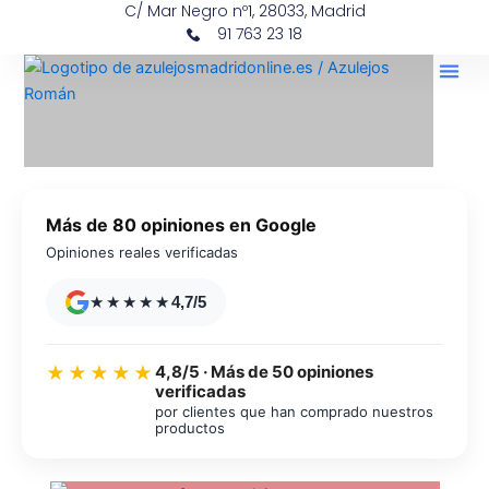
C/ Mar Negro nº1, 28033, Madrid
Ir
contenido
91 763 23 18
al
contenido
Más de 80 opiniones en Google
Opiniones reales verificadas
★★★★★
4,7/5
4,8/5 · Más de 50 opiniones
★★★★★
verificadas
por clientes que han comprado nuestros
productos
Azulejos diseño floral