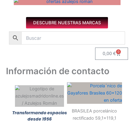
Azulejos diseño floral. Imagen 1 de 8.
DESCUBRE NUESTRAS MARCAS
0
Carrito
0,00
€
Información de contacto
BRASILEA porcelánico
Transformando espacios
rectificado 59,1x119,1
desde 1956