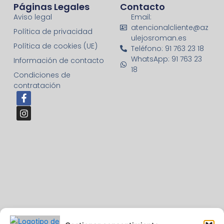
Páginas Legales
Contacto
Aviso legal
Email:
atencionalcliente@az
Política de privacidad
ulejosroman.es
Política de cookies (UE)
Teléfono: 91 763 23 18
WhatsApp: 91 763 23
Información de contacto
18
Condiciones de
contratación
F
I
a
n
c
s
e
t
b
a
o
g
o
r
k
a
-
m
f