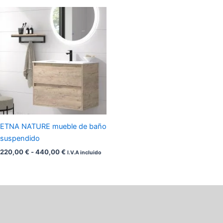
Rango
de
precios:
desde
220,00 €
hasta
440,00 €
ETNA NATURE mueble de baño
suspendido
220,00
€
-
440,00
€
I.V.A incluido