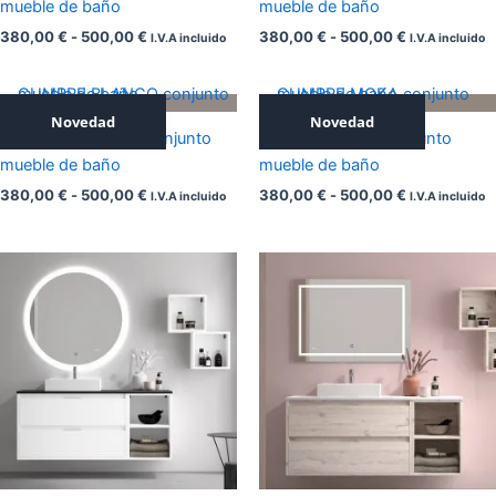
mueble de baño
mueble de baño
380,00 €
380,00 €
380,00
€
-
500,00
€
380,00
€
-
500,00
€
hasta
hasta
I.V.A incluido
I.V.A incluido
500,00 €
500,00 €
Rango
Rango
Novedad
de
Novedad
de
CUMBRE BLANCO conjunto
CUMBRE MOKA conjunto
precios:
precios:
desde
desde
mueble de baño
mueble de baño
380,00 €
380,00 €
380,00
€
-
500,00
€
380,00
€
-
500,00
€
hasta
hasta
I.V.A incluido
I.V.A incluido
500,00 €
500,00 €
Rango
Rango
de
de
precios:
precios:
desde
desde
220,00 €
220,00 €
hasta
hasta
440,00 €
440,00 €