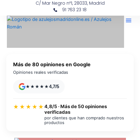
C/ Mar Negro nº1, 28033, Madrid
Ir
contenido
91 763 23 18
al
contenido
Más de 80 opiniones en Google
Opiniones reales verificadas
★★★★★
4,7/5
4,8/5 · Más de 50 opiniones
★★★★★
verificadas
por clientes que han comprado nuestros
productos
Azulejos diseño floral