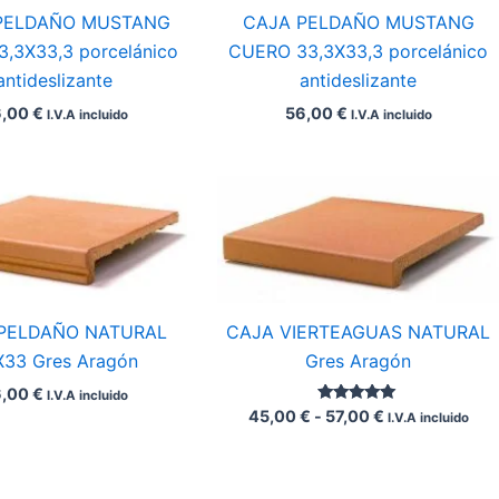
PELDAÑO MUSTANG
CAJA PELDAÑO MUSTANG
3,3X33,3 porcelánico
CUERO 33,3X33,3 porcelánico
antideslizante
antideslizante
6,00
€
56,00
€
I.V.A incluido
I.V.A incluido
Rango
de
precios:
desde
45,00 €
hasta
57,00 €
PELDAÑO NATURAL
CAJA VIERTEAGUAS NATURAL
X33 Gres Aragón
Gres Aragón
6,00
€
I.V.A incluido
Valorado con
45,00
€
-
57,00
€
I.V.A incluido
5.00
de 5