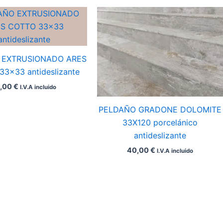
 EXTRUSIONADO ARES
3×33 antideslizante
5,00
€
I.V.A incluido
PELDAÑO GRADONE DOLOMITE
33X120 porcelánico
antideslizante
40,00
€
I.V.A incluido