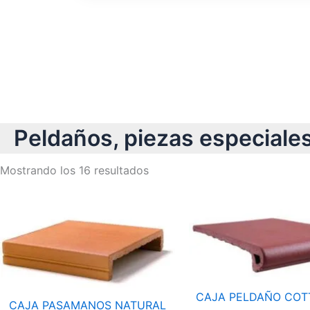
Azulejos diseño floral. Imagen 1 de 8.
Peldaños, piezas especiale
Mostrando los 16 resultados
Rango
Ran
de
de
precios:
pre
desde
des
42,50 €
51,
hasta
has
77,00 €
66,
CAJA PELDAÑO COT
CAJA PASAMANOS NATURAL