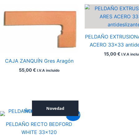
PELDAÑO EXTRUSION
ACERO 33×33 antide
15,00
€
I.V.A incl
CAJA ZANQUÍN Gres Aragón
55,00
€
I.V.A incluido
Novedad
El
El
¡Oferta!
precio
precio
PELDAÑO RECTO BEDFORD
original
actual
era:
es:
WHITE 33×120
90,00 €.
52,00 €.