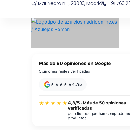
C/ Mar Negro nº1, 28033, Madrid
91 763 23
Ir
contenido
al
contenido
Más de 80 opiniones en Google
Opiniones reales verificadas
★★★★★
4,7/5
4,8/5 · Más de 50 opiniones
★★★★★
verificadas
Azulejos diseño floral
por clientes que han comprado n
productos