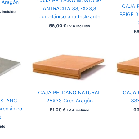
CAJA PELDAÑO MUSTANG
 Aragón
CAJA 
ANTRACITA 33,3X33,3
A incluido
BEIGE 3
porcelánico antideslizante
56,00
€
I.V.A incluido
5
CAJA PELDAÑO NATURAL
CAJA 
25X33 Gres Aragón
33
USTANG
rcelánico
51,00
€
6
I.V.A incluido
e
uido