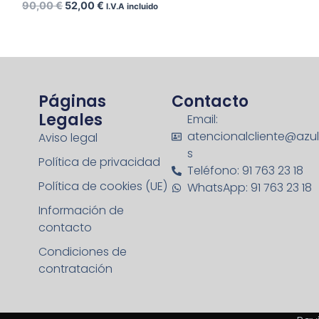
90,00
€
52,00
€
I.V.A incluido
Páginas
Contacto
Legales
Email:
atencionalcliente@azu
Aviso legal
s
Política de privacidad
Teléfono: 91 763 23 18
Política de cookies (UE)
WhatsApp: 91 763 23 18
Información de
contacto
Condiciones de
contratación