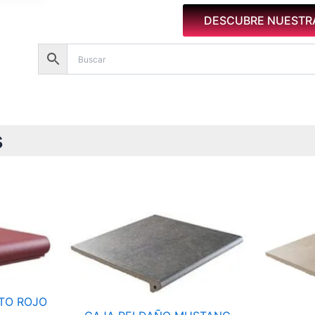
DESCUBRE NUESTR
s
go
cios:
de
00 €
ta
00 €
TO ROJO