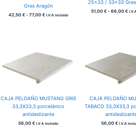
25×33 / 33×33 Gres
Gres Aragón
51,00
€
-
66,00
€
I.V.
42,50
€
-
77,00
€
I.V.A incluido
CAJA PELDAÑO MUSTANG GRIS
CAJA PELDAÑO M
33,3X33,3 porcelánico
TABACO 33,3X33,3 po
antideslizante
antideslizant
56,00
€
56,00
€
I.V.A incluido
I.V.A incl