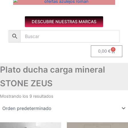
Azulejos diseño floral. Imagen 1 de 8.
DESCUBRE NUESTRAS MARCAS
0
Carrito
0,00
€
Plato ducha carga mineral
STONE ZEUS
Mostrando los 9 resultados
Rango
Rango