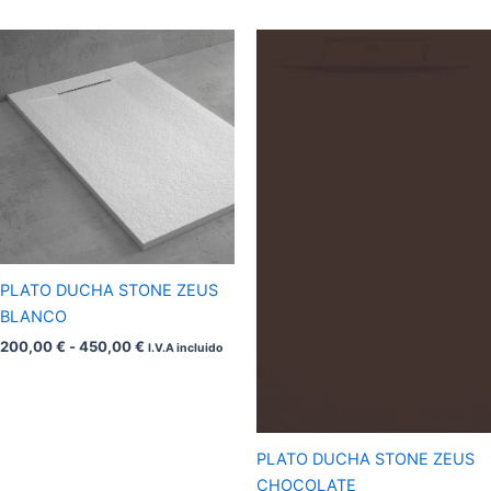
Rango
Rango
de
de
precios:
precios:
desde
desde
200,00 €
200,00 €
hasta
hasta
450,00 €
450,00 €
PLATO DUCHA STONE ZEUS
BLANCO
200,00
€
-
450,00
€
I.V.A incluido
PLATO DUCHA STONE ZEUS
CHOCOLATE