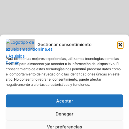
o
r
k
a
-
m
f
Gestionar consentimiento
Para ofrecer las mejores experiencias, utilizamos tecnologías como las
cookies para almacenar y/o acceder a la información del dispositivo. El
consentimiento de estas tecnologías nos permitirá procesar datos como
el comportamiento de navegación o las identificaciones únicas en este
sitio. No consentir o retirar el consentimiento, puede afectar
negativamente a ciertas características y funciones.
Aceptar
Denegar
Pavimentos y Azulejos Román S.L.. Todos los derechos
Ver preferencias