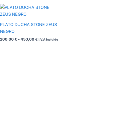
Rango
de
precios:
desde
PLATO DUCHA STONE ZEUS
200,00 €
hasta
NEGRO
450,00 €
200,00
€
-
450,00
€
I.V.A incluido