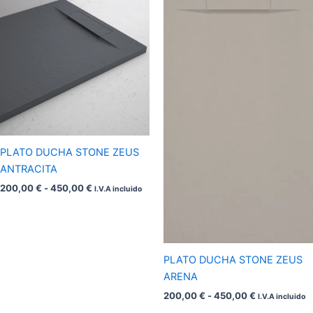
de
de
precios:
precios:
desde
desde
200,00 €
200,00 €
hasta
hasta
450,00 €
450,00 €
PLATO DUCHA STONE ZEUS
ANTRACITA
200,00
€
-
450,00
€
I.V.A incluido
PLATO DUCHA STONE ZEUS
ARENA
200,00
€
-
450,00
€
I.V.A incluido