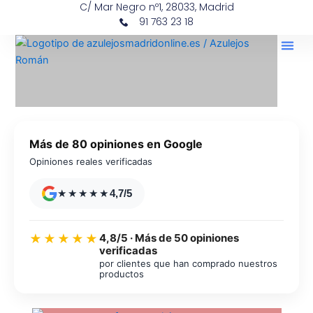
C/ Mar Negro nº1, 28033, Madrid
Ir
contenido
91 763 23 18
al
contenido
Más de 80 opiniones en Google
Opiniones reales verificadas
★★★★★
4,7/5
4,8/5 · Más de 50 opiniones
★★★★★
verificadas
por clientes que han comprado nuestros
productos
Azulejos diseño floral