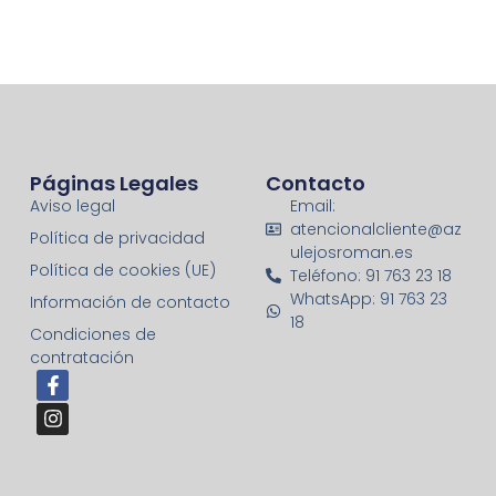
Páginas Legales
Contacto
Aviso legal
Email:
atencionalcliente@az
Política de privacidad
ulejosroman.es
Política de cookies (UE)
Teléfono: 91 763 23 18
WhatsApp: 91 763 23
Información de contacto
18
Condiciones de
contratación
F
I
a
n
c
s
e
t
b
a
o
g