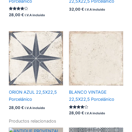
Porcelánico
22,5X22,5 Porcelánico
32,00
€
I.V.A incluido
Valorado
28,00
€
I.V.A incluido
con
4.00
de 5
ORION AZUL 22,5X22,5
BLANCO VINTAGE
Porcelánico
22,5X22,5 Porcelánico
28,00
€
I.V.A incluido
Valorado
28,00
€
I.V.A incluido
con
4.00
Productos relacionados
de 5