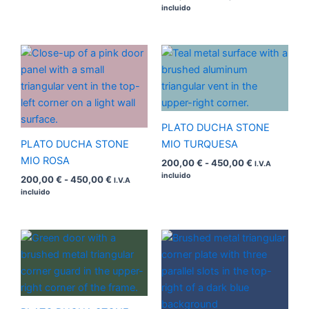
incluido
Rango
Rango
de
de
precios:
precios:
desde
desde
200,00 €
200,00 €
hasta
hasta
450,00 €
450,00 €
PLATO DUCHA STONE
PLATO DUCHA STONE
MIO TURQUESA
MIO ROSA
200,00
€
-
450,00
€
I.V.A
incluido
200,00
€
-
450,00
€
I.V.A
incluido
Rango
Rango
de
de
precios:
precios:
desde
desde
200,00 €
200,00 €
hasta
hasta
450,00 €
450,00 €