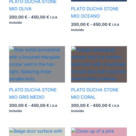
PLATO DUCHA STONE
MIO OLIVA
PLATO DUCHA STONE
MIO OCEANO
200,00
€
-
450,00
€
I.V.A
incluido
200,00
€
-
450,00
€
I.V.A
incluido
Rango
Rango
de
de
precios:
precios:
desde
desde
200,00 €
200,00 €
hasta
hasta
450,00 €
450,00 €
PLATO DUCHA STONE
PLATO DUCHA STONE
MIO GRIS MEDIO
MIO CORAL
200,00
€
-
450,00
€
200,00
€
-
450,00
€
I.V.A
I.V.A
incluido
incluido
Rango
Rango
de
de