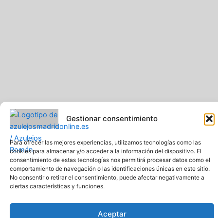
Gestionar consentimiento
Pavimentos y Azulejos Román S.L.. Todos los derechos
Para ofrecer las mejores experiencias, utilizamos tecnologías como las
reservados
cookies para almacenar y/o acceder a la información del dispositivo. El
Web creada y diseñada por Pavimentos y Azulejos Román S.L
consentimiento de estas tecnologías nos permitirá procesar datos como el
comportamiento de navegación o las identificaciones únicas en este sitio.
Comprar azulejos online baratos y de calidad
No consentir o retirar el consentimiento, puede afectar negativamente a
ciertas características y funciones.
Aceptar