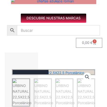
Azulejos diseño floral. Imagen 1 de 8.
DESCUBRE NUESTRAS MARCAS
0
Carrito
0,00
€
Novedad