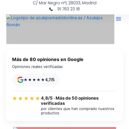
C/ Mar Negro nº1, 28033, Madrid
Ir
contenido
91 763 23 18
al
contenido
Más de 80 opiniones en Google
Opiniones reales verificadas
★★★★★
4,7/5
4,8/5 · Más de 50 opiniones
★★★★★
verificadas
por clientes que han comprado nuestros
productos
Azulejos diseño floral