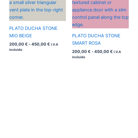
precios:
precios:
desde
desde
200,00 €
200,00 €
hasta
hasta
450,00 €
450,00 €
PLATO DUCHA STONE
MIO BEIGE
PLATO DUCHA STONE
SMART ROSA
200,00
€
-
450,00
€
I.V.A
incluido
200,00
€
-
450,00
€
I.V.A
incluido