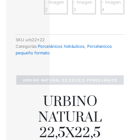
SKU
urb22x22
Categorías
Porcelánicos hidráulicos
,
Porcélanicos
pequeño formato
URBINO NATURAL 22,5X22,5 PORCELÁNICO
URBINO
NATURAL
22,5X22,5