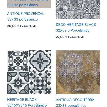
ANTIQUE PROVENZAL
33×33 porcelánico
DECO HERITAGE BLACK
26,00
€
I.V.A incluido
32X62,5 Porcelánico
27,00
€
I.V.A incluido
HERITAGE BLACK
ANTIGUA DECO TERRA
33,15X33,15 Porcelánico
33X33 porcelánico