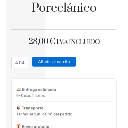
Porcelánico
28,00
€
I.V.A INCLUIDO
URBINO
NATURAL
Añadir al carrito
22,5X22,5
Porcelánico
cantidad
Entrega estimada
6–8 días hábiles
Transporte
Tarifas según los m² del pedido
Envío gratuito