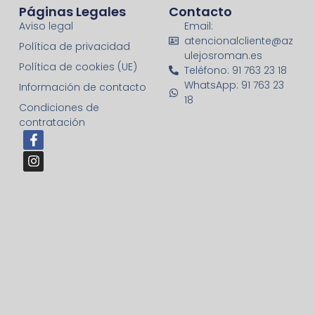
Páginas Legales
Contacto
Aviso legal
Email:
atencionalcliente@az
Política de privacidad
ulejosroman.es
Política de cookies (UE)
Teléfono: 91 763 23 18
WhatsApp: 91 763 23
Información de contacto
18
Condiciones de
contratación
F
I
a
n
c
s
e
t
b
a
o
g
o
r
k
a
-
m
f