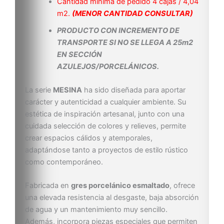
Cantidad mínima de pedido 4 cajas / 4,04
m2.
(MENOR CANTIDAD CONSULTAR)
PRODUCTO CON INCREMENTO DE
TRANSPORTE SI NO SE LLEGA A 25m2
EN SECCIÓN
AZULEJOS/PORCELÁNICOS.
La serie
MESINA
ha sido diseñada para aportar
carácter y autenticidad a cualquier ambiente. Su
estética de inspiración artesanal, junto con una
cuidada selección de colores y relieves, permite
crear espacios cálidos y atemporales,
adaptándose tanto a proyectos de estilo rústico
como contemporáneo.
Fabricada en
gres porcelánico esmaltado
, ofrece
una elevada resistencia al desgaste, baja absorción
de agua y un mantenimiento muy sencillo.
Además, incorpora piezas especiales que permiten