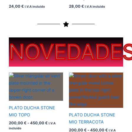
24,00
€
28,00
€
I.V.A incluido
I.V.A incluido
NOVEDADE
Rango
Rango
de
de
precios:
precios:
desde
desde
200,00 €
200,00 €
hasta
hasta
450,00 €
450,00 €
PLATO DUCHA STONE
MIO TOPO
PLATO DUCHA STONE
MIO TERRACOTA
200,00
€
-
450,00
€
I.V.A
incluido
200,00
€
-
450,00
€
I.V.A