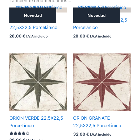
También te recomendamos…
Novedad
Novedad
URBINO NATURAL
MESINA AZUL 22,5X22,5
22,5X22,5 Porcelánico
Porcelánico
28,00
€
28,00
€
I.V.A incluido
I.V.A incluido
ORION VERDE 22,5X22,5
ORION GRANATE
Porcelánico
22,5X22,5 Porcelánico
32,00
€
I.V.A incluido
Valorado