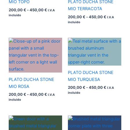
MIO TOPO
PLATO DUCHA STONE
MIO TERRACOTA
200,00
€
-
450,00
€
I.V.A
incluido
200,00
€
-
450,00
€
I.V.A
incluido
Rango
Rango
de
de
precios:
precios:
desde
desde
200,00 €
200,00 €
hasta
hasta
450,00 €
450,00 €
PLATO DUCHA STONE
PLATO DUCHA STONE
MIO TURQUESA
MIO ROSA
200,00
€
-
450,00
€
I.V.A
incluido
200,00
€
-
450,00
€
I.V.A
incluido
Rango
Rango
de
de
precios:
precios: