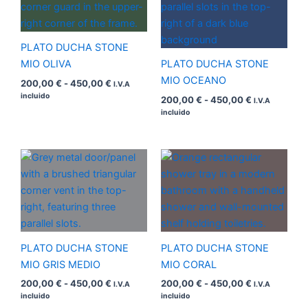
desde
desde
200,00 €
200,00 €
hasta
hasta
450,00 €
450,00 €
PLATO DUCHA STONE
MIO OLIVA
PLATO DUCHA STONE
MIO OCEANO
200,00
€
-
450,00
€
I.V.A
incluido
200,00
€
-
450,00
€
I.V.A
incluido
Rango
Rango
de
de
precios:
precios:
desde
desde
200,00 €
200,00 €
hasta
hasta
450,00 €
450,00 €
PLATO DUCHA STONE
PLATO DUCHA STONE
MIO GRIS MEDIO
MIO CORAL
200,00
€
-
450,00
€
200,00
€
-
450,00
€
I.V.A
I.V.A
incluido
incluido