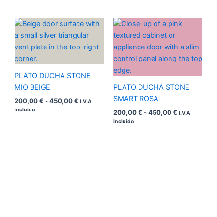
Rango
Rango
de
de
precios:
precios:
desde
desde
200,00 €
200,00 €
hasta
hasta
450,00 €
450,00 €
PLATO DUCHA STONE
MIO BEIGE
PLATO DUCHA STONE
SMART ROSA
200,00
€
-
450,00
€
I.V.A
incluido
200,00
€
-
450,00
€
I.V.A
incluido