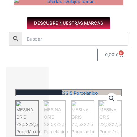
Azulejos diseño floral. Imagen 1 de 8.
DESCUBRE NUESTRAS MARCAS
0
Carrito
0,00
€
Novedad