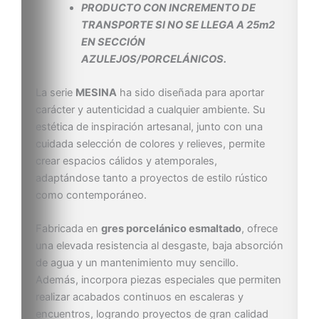
PRODUCTO CON INCREMENTO DE
TRANSPORTE SI NO SE LLEGA A 25m2
EN SECCIÓN
AZULEJOS/PORCELÁNICOS.
La serie
MESINA
ha sido diseñada para aportar
carácter y autenticidad a cualquier ambiente. Su
estética de inspiración artesanal, junto con una
cuidada selección de colores y relieves, permite
crear espacios cálidos y atemporales,
adaptándose tanto a proyectos de estilo rústico
como contemporáneo.
Fabricada en
gres porcelánico esmaltado
, ofrece
una elevada resistencia al desgaste, baja absorción
de agua y un mantenimiento muy sencillo.
Además, incorpora piezas especiales que permiten
realizar acabados continuos en escaleras y
encuentros, logrando proyectos de gran calidad