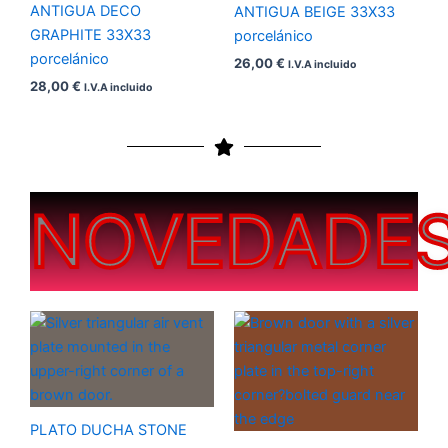
ANTIGUA DECO
ANTIGUA BEIGE 33X33
GRAPHITE 33X33
porcelánico
porcelánico
26,00
€
I.V.A incluido
28,00
€
I.V.A incluido
NOVEDADE
Rango
Rango
de
de
precios:
precios:
desde
desde
200,00 €
200,00 €
hasta
hasta
450,00 €
450,00 €
PLATO DUCHA STONE