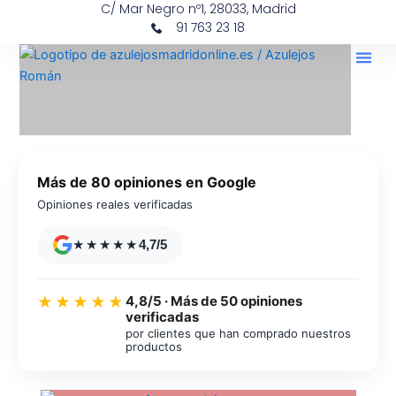
C/ Mar Negro nº1, 28033, Madrid
Ir
contenido
91 763 23 18
al
contenido
Más de 80 opiniones en Google
Opiniones reales verificadas
★★★★★
4,7/5
4,8/5 · Más de 50 opiniones
★★★★★
verificadas
por clientes que han comprado nuestros
productos
Azulejos diseño floral