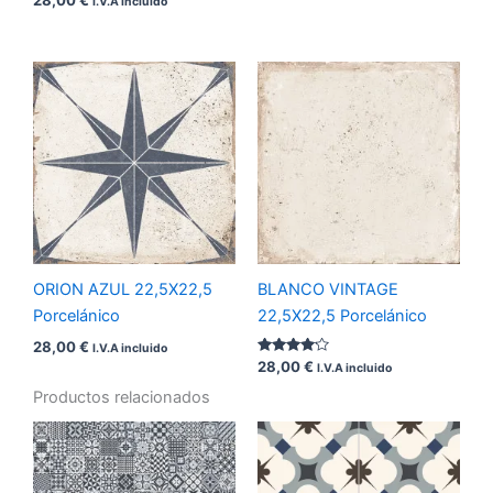
28,00
€
I.V.A incluido
con
4.00
de 5
ORION AZUL 22,5X22,5
BLANCO VINTAGE
Porcelánico
22,5X22,5 Porcelánico
28,00
€
I.V.A incluido
Valorado
28,00
€
I.V.A incluido
con
4.00
Productos relacionados
de 5