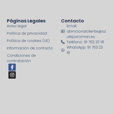
Páginas Legales
Contacto
Aviso legal
Email:
atencionalcliente@az
Política de privacidad
ulejosroman.es
Política de cookies (UE)
Teléfono: 91 763 23 18
WhatsApp: 91 763 23
Información de contacto
18
Condiciones de
contratación
F
I
a
n
c
s
e
t
b
a
o
g
o
r
k
a
-
m
f