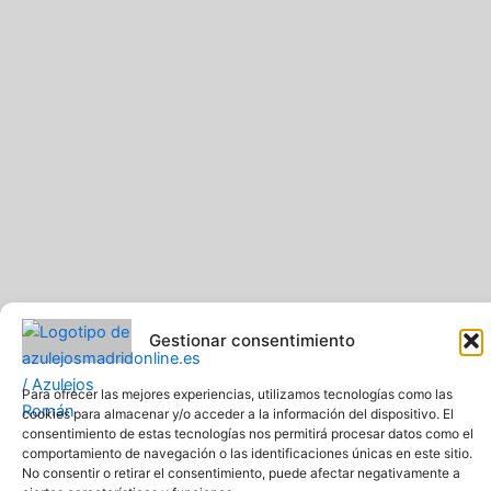
Gestionar consentimiento
Pavimentos y Azulejos Román S.L.. Todos los derechos
Para ofrecer las mejores experiencias, utilizamos tecnologías como las
reservados
cookies para almacenar y/o acceder a la información del dispositivo. El
Web creada y diseñada por Pavimentos y Azulejos Román S.L
consentimiento de estas tecnologías nos permitirá procesar datos como el
comportamiento de navegación o las identificaciones únicas en este sitio.
Comprar azulejos online baratos y de calidad
No consentir o retirar el consentimiento, puede afectar negativamente a