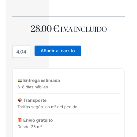
28,00
€
I.V.A INCLUIDO
MESINA
GRIS
Añadir al carrito
22,5X22,5
Porcelánico
cantidad
Entrega estimada
6–8 días hábiles
Transporte
Tarifas según los m² del pedido
Envío gratuito
Desde 25 m²