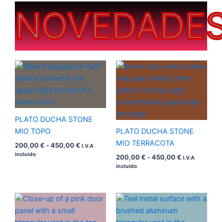
NOVEDADE
Rango
Rango
de
de
precios:
precios:
desde
desde
200,00 €
200,00 €
hasta
hasta
450,00 €
450,00 €
PLATO DUCHA STONE
MIO TOPO
PLATO DUCHA STONE
MIO TERRACOTA
200,00
€
-
450,00
€
I.V.A
incluido
200,00
€
-
450,00
€
I.V.A
incluido
Rango
Rango
de
de
precios:
precios:
desde
desde