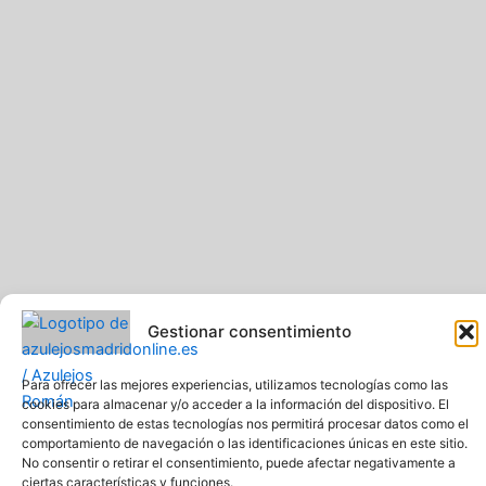
Gestionar consentimiento
Para ofrecer las mejores experiencias, utilizamos tecnologías como las
Pavimentos y Azulejos Román S.L.. Todos los derechos
cookies para almacenar y/o acceder a la información del dispositivo. El
reservados
consentimiento de estas tecnologías nos permitirá procesar datos como el
Web creada y diseñada por Pavimentos y Azulejos Román S.L
comportamiento de navegación o las identificaciones únicas en este sitio.
Comprar azulejos online baratos y de calidad
No consentir o retirar el consentimiento, puede afectar negativamente a
ciertas características y funciones.