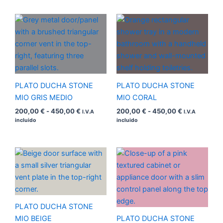
Rango
Rango
de
de
precios:
precios:
desde
desde
200,00 €
200,00 €
hasta
hasta
450,00 €
450,00 €
PLATO DUCHA STONE
PLATO DUCHA STONE
MIO GRIS MEDIO
MIO CORAL
200,00
€
-
450,00
€
200,00
€
-
450,00
€
I.V.A
I.V.A
incluido
incluido
Rango
Rango
de
de
precios:
precios:
desde
desde
200,00 €
200,00 €
hasta
hasta
450,00 €
450,00 €
PLATO DUCHA STONE
MIO BEIGE
PLATO DUCHA STONE