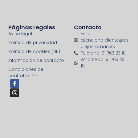
Páginas Legales
Contacto
Aviso legal
Email:
atencionalcliente@az
Política de privacidad
ulejosroman.es
Política de cookies (UE)
Teléfono: 91 763 23 18
WhatsApp: 91 763 23
Información de contacto
18
Condiciones de
contratación
F
I
a
n
c
s
e
t
b
a
o
g
o
r
k
a
-
m
f