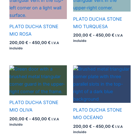
200,00 €
200,00 €
hasta
hasta
450,00 €
450,00 €
PLATO DUCHA STONE
PLATO DUCHA STONE
MIO TURQUESA
MIO ROSA
200,00
€
-
450,00
€
I.V.A
incluido
200,00
€
-
450,00
€
I.V.A
incluido
Rango
Rango
de
de
precios:
precios:
desde
desde
200,00 €
200,00 €
hasta
hasta
450,00 €
450,00 €
PLATO DUCHA STONE
MIO OLIVA
PLATO DUCHA STONE
MIO OCEANO
200,00
€
-
450,00
€
I.V.A
incluido
200,00
€
-
450,00
€
I.V.A
incluido