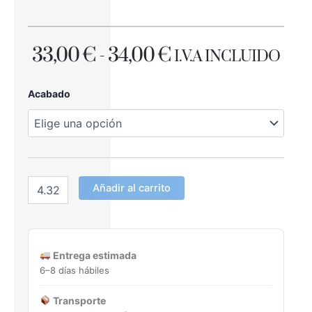
RANGO
33,00
€
-
34,00
€
I.V.A INCLUIDO
DE
TRIBECA
Acabado
PRECIOS:
AQUA
15X90
DESDE
Porcelánico
cantidad
33,00 €
HASTA
Añadir al carrito
34,00 €
Entrega estimada
6–8 días hábiles
Transporte