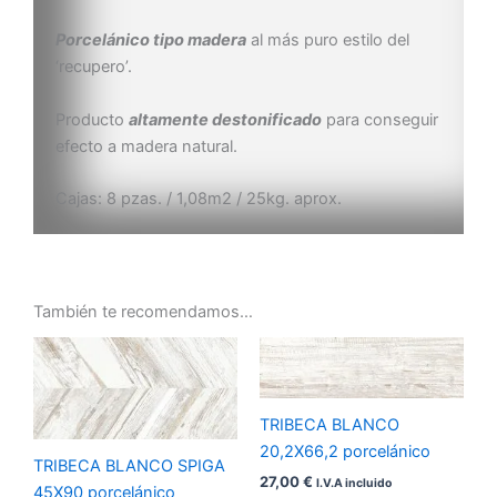
Porcelánico tipo madera
al más puro estilo del
‘recupero’.
Producto
altamente destonificado
para conseguir
efecto a madera natural.
Cajas: 8 pzas. / 1,08m2 / 25kg. aprox.
También te recomendamos…
TRIBECA BLANCO
20,2X66,2 porcelánico
TRIBECA BLANCO SPIGA
27,00
€
I.V.A incluido
45X90 porcelánico