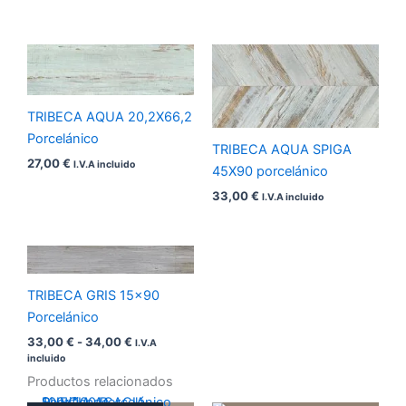
TRIBECA AQUA 20,2X66,2
Porcelánico
TRIBECA AQUA SPIGA
27,00
€
I.V.A incluido
45X90 porcelánico
33,00
€
I.V.A incluido
Rango
de
precios:
TRIBECA GRIS 15×90
desde
33,00 €
Porcelánico
hasta
33,00
€
-
34,00
€
I.V.A
34,00 €
incluido
Productos relacionados