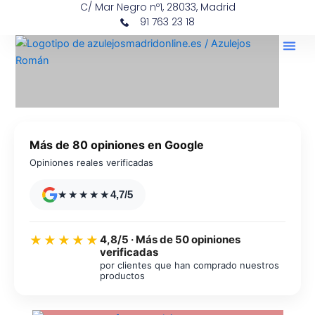
C/ Mar Negro nº1, 28033, Madrid
Ir
contenido
91 763 23 18
al
contenido
Más de 80 opiniones en Google
Opiniones reales verificadas
★★★★★
4,7/5
4,8/5 · Más de 50 opiniones
★★★★★
verificadas
por clientes que han comprado nuestros
productos
Azulejos diseño floral