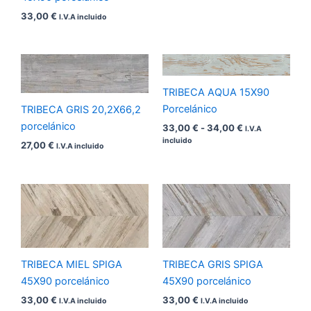
33,00
€
I.V.A incluido
Rango
de
precios:
TRIBECA AQUA 15X90
desde
33,00 €
Porcelánico
TRIBECA GRIS 20,2X66,2
hasta
porcelánico
33,00
€
-
34,00
€
I.V.A
34,00 €
incluido
27,00
€
I.V.A incluido
TRIBECA MIEL SPIGA
TRIBECA GRIS SPIGA
45X90 porcelánico
45X90 porcelánico
33,00
€
33,00
€
I.V.A incluido
I.V.A incluido