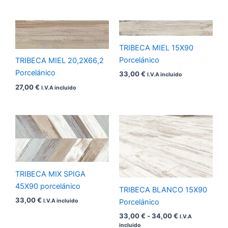
TRIBECA MIEL 15X90
Porcelánico
TRIBECA MIEL 20,2X66,2
Porcelánico
33,00
€
I.V.A incluido
27,00
€
I.V.A incluido
Rango
de
precios:
desde
33,00 €
hasta
34,00 €
TRIBECA MIX SPIGA
45X90 porcelánico
TRIBECA BLANCO 15X90
33,00
€
Porcelánico
I.V.A incluido
33,00
€
-
34,00
€
I.V.A
incluido