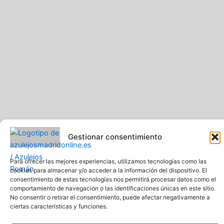
f
Gestionar consentimiento
Para ofrecer las mejores experiencias, utilizamos tecnologías como las
cookies para almacenar y/o acceder a la información del dispositivo. El
consentimiento de estas tecnologías nos permitirá procesar datos como el
comportamiento de navegación o las identificaciones únicas en este sitio.
No consentir o retirar el consentimiento, puede afectar negativamente a
Pavimentos y Azulejos Román S.L.. Todos los derechos
ciertas características y funciones.
reservados
Web creada y diseñada por Pavimentos y Azulejos Román S.L