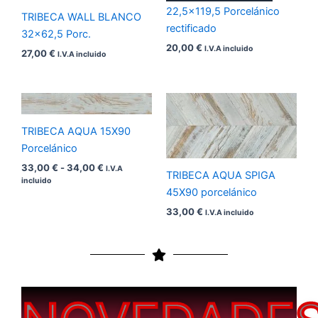
22,5×119,5 Porcelánico
TRIBECA WALL BLANCO
rectificado
32×62,5 Porc.
20,00
€
I.V.A incluido
27,00
€
I.V.A incluido
Rango
de
precios:
TRIBECA AQUA 15X90
desde
33,00 €
Porcelánico
hasta
33,00
€
-
34,00
€
I.V.A
34,00 €
TRIBECA AQUA SPIGA
incluido
45X90 porcelánico
33,00
€
I.V.A incluido