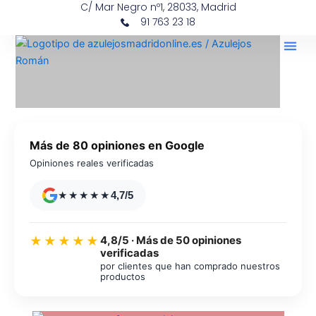
C/ Mar Negro nº1, 28033, Madrid
Ir
contenido
91 763 23 18
al
contenido
Más de 80 opiniones en Google
Opiniones reales verificadas
★★★★★
4,7/5
4,8/5 · Más de 50 opiniones
★★★★★
verificadas
por clientes que han comprado nuestros
productos
Azulejos diseño floral