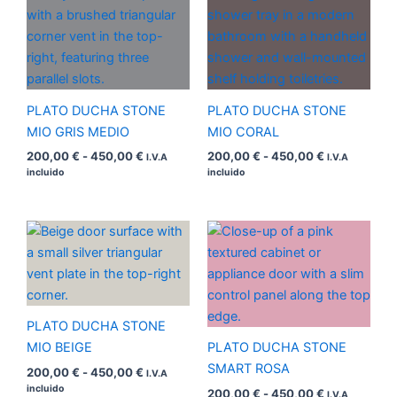
de
de
precios:
precios:
desde
desde
200,00 €
200,00 €
hasta
hasta
450,00 €
450,00 €
PLATO DUCHA STONE
PLATO DUCHA STONE
MIO GRIS MEDIO
MIO CORAL
200,00
€
-
450,00
€
200,00
€
-
450,00
€
I.V.A
I.V.A
incluido
incluido
Rango
Rango
de
de
precios:
precios:
desde
desde
200,00 €
200,00 €
hasta
hasta
450,00 €
450,00 €
PLATO DUCHA STONE
MIO BEIGE
PLATO DUCHA STONE
SMART ROSA
200,00
€
-
450,00
€
I.V.A
incluido
200,00
€
-
450,00
€
I.V.A