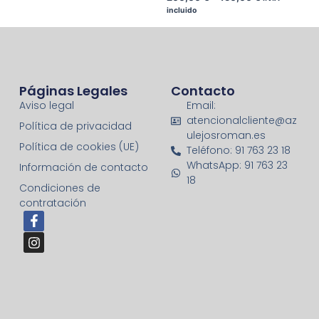
incluido
Páginas Legales
Contacto
Aviso legal
Email:
atencionalcliente@az
Política de privacidad
ulejosroman.es
Política de cookies (UE)
Teléfono: 91 763 23 18
WhatsApp: 91 763 23
Información de contacto
18
Condiciones de
contratación
F
I
a
n
c
s
e
t
b
a
o
g
o
r
k
a
-
m