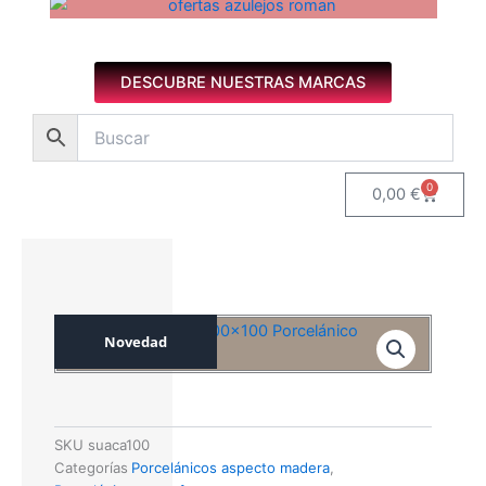
Azulejos diseño floral. Imagen 1 de 8.
DESCUBRE NUESTRAS MARCAS
0
Carrito
0,00
€
Novedad
SKU
suaca100
Categorías
Porcelánicos aspecto madera
,