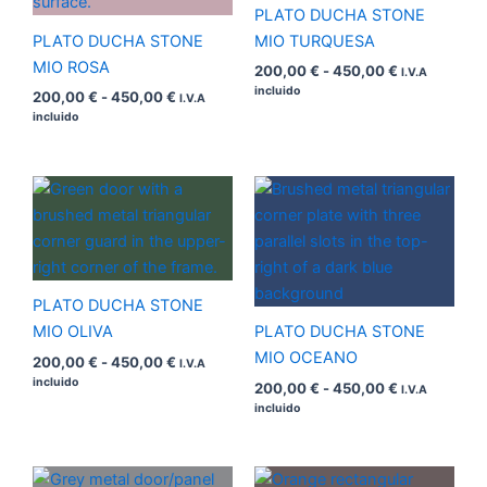
450,00 €
450,00 €
PLATO DUCHA STONE
PLATO DUCHA STONE
MIO TURQUESA
MIO ROSA
200,00
€
-
450,00
€
I.V.A
incluido
200,00
€
-
450,00
€
I.V.A
incluido
Rango
Rango
de
de
precios:
precios:
desde
desde
200,00 €
200,00 €
hasta
hasta
450,00 €
450,00 €
PLATO DUCHA STONE
MIO OLIVA
PLATO DUCHA STONE
MIO OCEANO
200,00
€
-
450,00
€
I.V.A
incluido
200,00
€
-
450,00
€
I.V.A
incluido
Rango
Rango