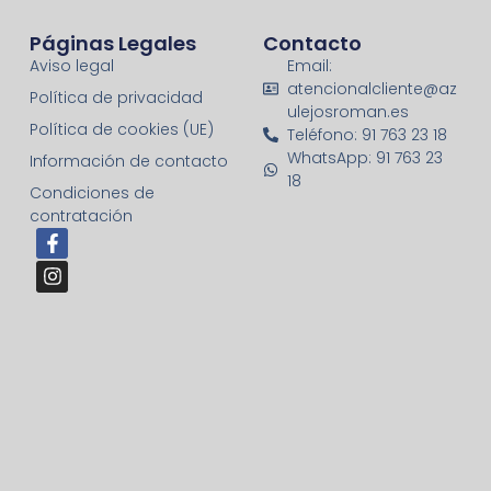
Páginas Legales
Contacto
Aviso legal
Email:
atencionalcliente@az
Política de privacidad
ulejosroman.es
Política de cookies (UE)
Teléfono: 91 763 23 18
WhatsApp: 91 763 23
Información de contacto
18
Condiciones de
contratación
F
I
a
n
c
s
e
t
b
a
o
g
o
r
k
a
-
m
f