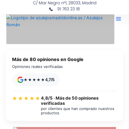
C/ Mar Negro nº1, 28033, Madrid
Ir
contenido
91 763 23 18
al
contenido
Más de 80 opiniones en Google
Opiniones reales verificadas
★★★★★
4,7/5
4,8/5 · Más de 50 opiniones
★★★★★
verificadas
por clientes que han comprado nuestros
productos
Azulejos diseño floral