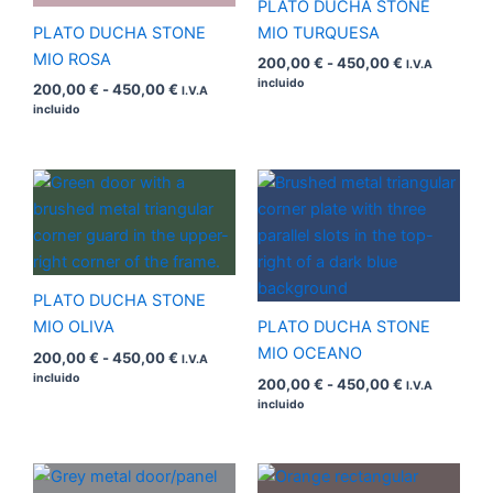
PLATO DUCHA STONE
PLATO DUCHA STONE
MIO TURQUESA
MIO ROSA
200,00
€
-
450,00
€
I.V.A
incluido
200,00
€
-
450,00
€
I.V.A
incluido
Rango
Rango
de
de
precios:
precios:
desde
desde
200,00 €
200,00 €
hasta
hasta
450,00 €
450,00 €
PLATO DUCHA STONE
MIO OLIVA
PLATO DUCHA STONE
MIO OCEANO
200,00
€
-
450,00
€
I.V.A
incluido
200,00
€
-
450,00
€
I.V.A
incluido
Rango
Rango
de
de