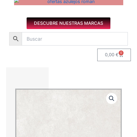
Azulejos diseño floral. Imagen 1 de 8.
DESCUBRE NUESTRAS MARCAS
0
Carrito
0,00
€