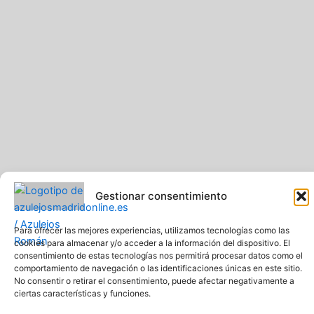
Gestionar consentimiento
Pavimentos y Azulejos Román S.L.. Todos los derechos
Para ofrecer las mejores experiencias, utilizamos tecnologías como las
reservados
cookies para almacenar y/o acceder a la información del dispositivo. El
Web creada y diseñada por Pavimentos y Azulejos Román S.L
consentimiento de estas tecnologías nos permitirá procesar datos como el
Comprar azulejos online baratos y de calidad
comportamiento de navegación o las identificaciones únicas en este sitio.
No consentir o retirar el consentimiento, puede afectar negativamente a
ciertas características y funciones.