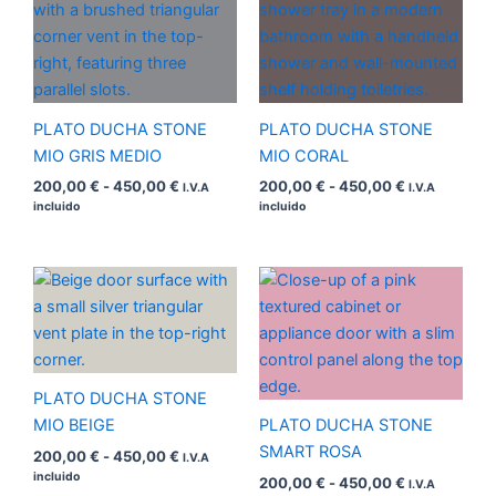
precios:
precios:
desde
desde
200,00 €
200,00 €
hasta
hasta
450,00 €
450,00 €
PLATO DUCHA STONE
PLATO DUCHA STONE
MIO GRIS MEDIO
MIO CORAL
200,00
€
-
450,00
€
200,00
€
-
450,00
€
I.V.A
I.V.A
incluido
incluido
Rango
Rango
de
de
precios:
precios:
desde
desde
200,00 €
200,00 €
hasta
hasta
450,00 €
450,00 €
PLATO DUCHA STONE
MIO BEIGE
PLATO DUCHA STONE
SMART ROSA
200,00
€
-
450,00
€
I.V.A
incluido
200,00
€
-
450,00
€
I.V.A