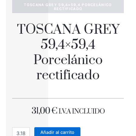
TOSCANA GREY 59,4×59,4 PORCELÁNICO
RECTIFICADO
TOSCANA GREY
59,4×59,4
Porcelánico
rectificado
31,00
€
I.V.A INCLUIDO
TOSCANA
GREY
Añadir al carrito