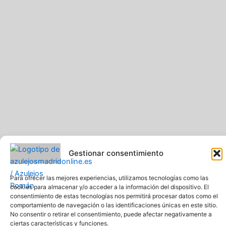
Gestionar consentimiento
Pavimentos y Azulejos Román S.L.. Todos los derechos
Para ofrecer las mejores experiencias, utilizamos tecnologías como las
reservados
cookies para almacenar y/o acceder a la información del dispositivo. El
Web creada y diseñada por Pavimentos y Azulejos Román S.L
consentimiento de estas tecnologías nos permitirá procesar datos como el
Comprar azulejos online baratos y de calidad
comportamiento de navegación o las identificaciones únicas en este sitio.
No consentir o retirar el consentimiento, puede afectar negativamente a
ciertas características y funciones.