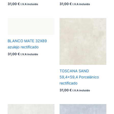
31,00
€
31,00
€
I.V.A incluido
I.V.A incluido
BLANCO MATE 32X89
azulejo rectificado
31,00
€
I.V.A incluido
TOSCANA SAND
59,4×59,4 Porcelánico
rectificado
31,00
€
I.V.A incluido