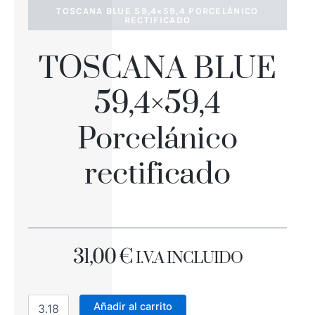
TOSCANA BLUE 59,4×59,4 PORCELÁNICO
RECTIFICADO
TOSCANA BLUE
59,4×59,4
Porcelánico
rectificado
31,00
€
I.V.A INCLUIDO
TOSCANA
BLUE
Añadir al carrito