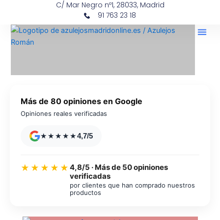
C/ Mar Negro nº1, 28033, Madrid
Ir
contenido
91 763 23 18
al
contenido
Más de 80 opiniones en Google
Opiniones reales verificadas
★★★★★
4,7/5
4,8/5 · Más de 50 opiniones
★★★★★
verificadas
por clientes que han comprado nuestros
productos
Azulejos diseño floral