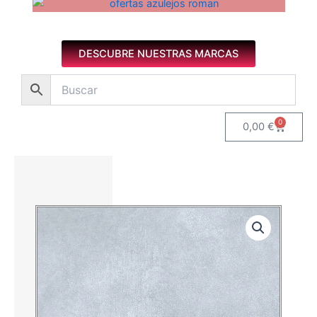
Azulejos diseño floral. Imagen 1 de 8.
DESCUBRE NUESTRAS MARCAS
0
Carrito
0,00
€