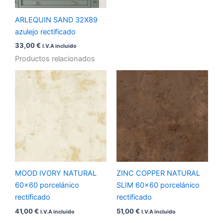
ARLEQUIN SAND 32X89
azulejo rectificado
33,00
€
I.V.A incluido
Productos relacionados
MOOD IVORY NATURAL
ZINC COPPER NATURAL
60×60 porcelánico
SLIM 60×60 porcelánico
rectificado
rectificado
41,00
€
51,00
€
I.V.A incluido
I.V.A incluido