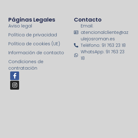
Páginas Legales
Contacto
Aviso legal
Email:
atencionalcliente@az
Política de privacidad
ulejosroman.es
Política de cookies (UE)
Teléfono: 91 763 23 18
WhatsApp: 91 763 23
Información de contacto
18
Condiciones de
contratación
F
I
a
n
c
s
e
t
b
a
o
g
o
r
k
a
-
m
f