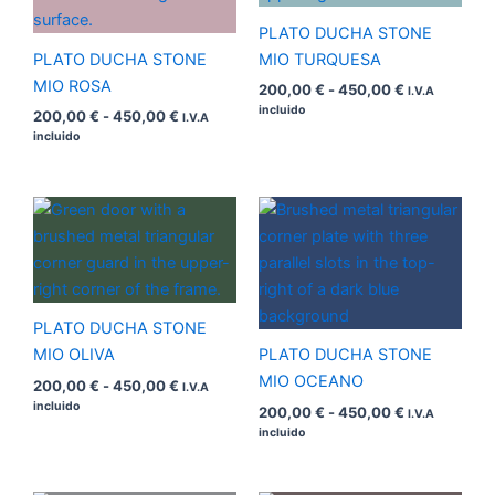
hasta
hasta
450,00 €
450,00 €
PLATO DUCHA STONE
PLATO DUCHA STONE
MIO TURQUESA
MIO ROSA
200,00
€
-
450,00
€
I.V.A
incluido
200,00
€
-
450,00
€
I.V.A
incluido
Rango
Rango
de
de
precios:
precios:
desde
desde
200,00 €
200,00 €
hasta
hasta
450,00 €
450,00 €
PLATO DUCHA STONE
MIO OLIVA
PLATO DUCHA STONE
MIO OCEANO
200,00
€
-
450,00
€
I.V.A
incluido
200,00
€
-
450,00
€
I.V.A
incluido