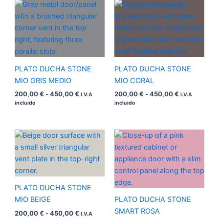
Rango
Rango
de
de
precios:
precios:
desde
desde
200,00 €
200,00 €
hasta
hasta
450,00 €
450,00 €
PLATO DUCHA STONE
PLATO DUCHA STONE
MIO GRIS MEDIO
MIO CORAL
200,00
€
-
450,00
€
200,00
€
-
450,00
€
I.V.A
I.V.A
incluido
incluido
Rango
Rango
de
de
precios:
precios:
desde
desde
200,00 €
200,00 €
hasta
hasta
450,00 €
450,00 €
PLATO DUCHA STONE
MIO BEIGE
PLATO DUCHA STONE
SMART ROSA
200,00
€
-
450,00
€
I.V.A