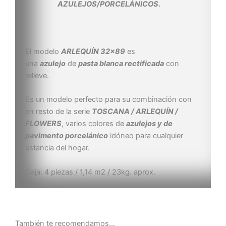
AZULEJOS/PORCELÁNICOS.
El modelo
ARLEQUÍN 32×89
es
una
azulejo
de
pasta blanca rectificada
con
relieve.
Es un modelo perfecto para su combinación con
en resto de la serie
TOSCANA / ARLEQUÍN /
FLOWERS
, varios colores de
azulejos y de
pavimento porcelánico
idóneo para cualquier
estancia del hogar.
Caja: 4 piezas / 1,14 m2 / 23kg. aprox.
También te recomendamos…