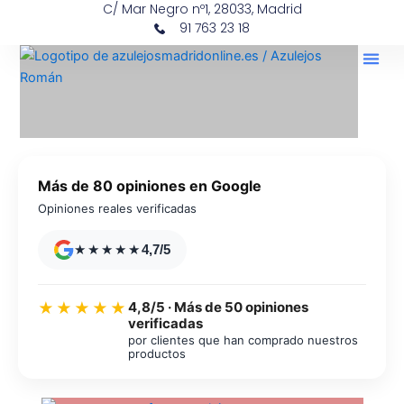
C/ Mar Negro nº1, 28033, Madrid
Ir
contenido
91 763 23 18
al
contenido
Más de 80 opiniones en Google
Opiniones reales verificadas
★★★★★
4,7/5
4,8/5 · Más de 50 opiniones
★★★★★
verificadas
por clientes que han comprado nuestros
productos
Azulejos diseño floral