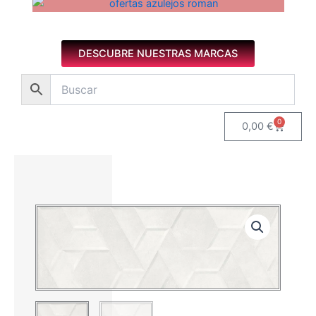
Azulejos diseño floral. Imagen 1 de 8.
DESCUBRE NUESTRAS MARCAS
0
Carrito
0,00
€