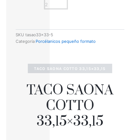
SKU
tasao33x33-5
Categoría
Porcélanicos pequeño formato
TACO SAONA COTTO 33,15×33,15
TACO SAONA
COTTO
33,15×33,15