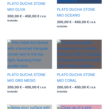
450,00 €
450,00 €
PLATO DUCHA STONE
MIO OLIVA
PLATO DUCHA STONE
MIO OCEANO
200,00
€
-
450,00
€
I.V.A
incluido
200,00
€
-
450,00
€
I.V.A
incluido
Rango
Rango
de
de
precios:
precios:
desde
desde
200,00 €
200,00 €
hasta
hasta
450,00 €
450,00 €
PLATO DUCHA STONE
PLATO DUCHA STONE
MIO GRIS MEDIO
MIO CORAL
200,00
€
-
450,00
€
200,00
€
-
450,00
€
I.V.A
I.V.A
incluido
incluido
Rango
Rango