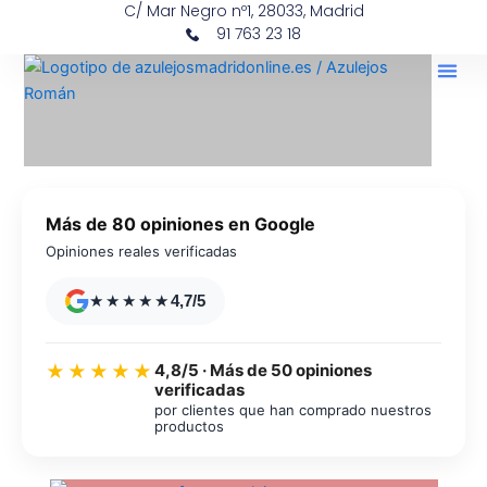
C/ Mar Negro nº1, 28033, Madrid
Ir
contenido
91 763 23 18
al
contenido
Más de 80 opiniones en Google
Opiniones reales verificadas
★★★★★
4,7/5
4,8/5 · Más de 50 opiniones
★★★★★
verificadas
por clientes que han comprado nuestros
productos
Azulejos diseño floral