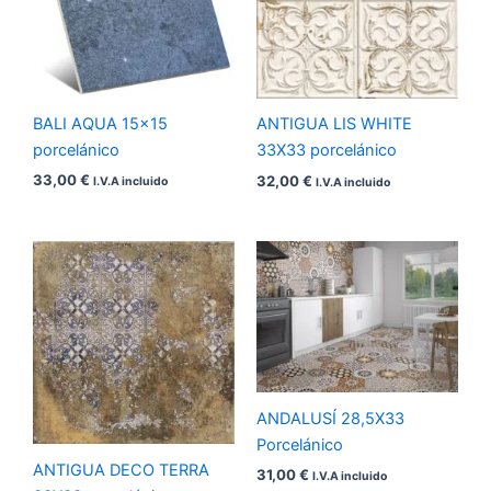
BALI AQUA 15×15
ANTIGUA LIS WHITE
porcelánico
33X33 porcelánico
33,00
€
32,00
€
I.V.A incluido
I.V.A incluido
ANDALUSÍ 28,5X33
Porcelánico
ANTIGUA DECO TERRA
31,00
€
I.V.A incluido