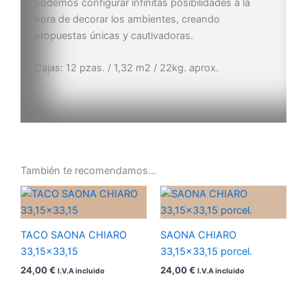
podemos configurar infinitas posibilidades a la
hora de decorar los ambientes, creando
propuestas únicas y cautivadoras.
Cajas: 12 pzas. / 1,32 m2 / 22kg. aprox.
También te recomendamos…
TACO SAONA CHIARO
SAONA CHIARO
33,15×33,15
33,15×33,15 porcel.
24,00
€
24,00
€
I.V.A incluido
I.V.A incluido