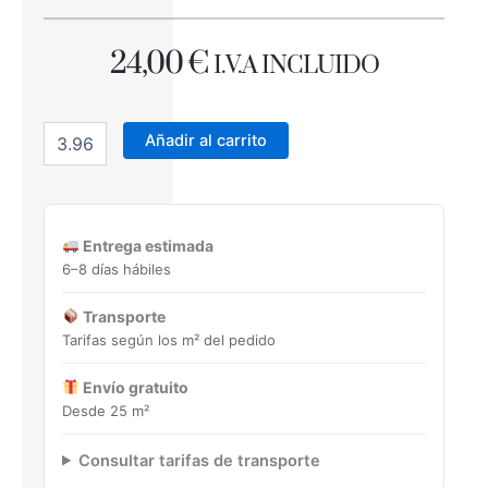
24,00
€
I.V.A INCLUIDO
TACO
SAONA
Añadir al carrito
COTTO
33,15x33,15
cantidad
Entrega estimada
6–8 días hábiles
Transporte
Tarifas según los m² del pedido
Envío gratuito
Desde 25 m²
Consultar tarifas de transporte