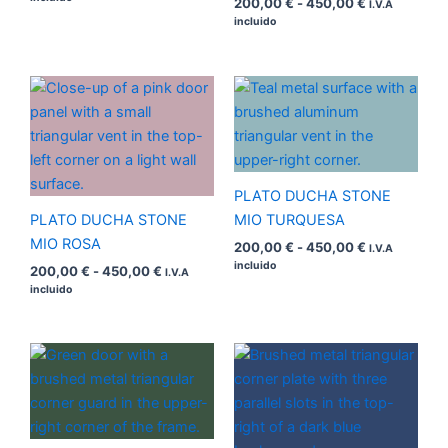
200,00
€
-
450,00
€
I.V.A
incluido
Rango
Rango
de
de
precios:
precios:
desde
desde
200,00 €
200,00 €
hasta
hasta
450,00 €
450,00 €
PLATO DUCHA STONE
PLATO DUCHA STONE
MIO TURQUESA
MIO ROSA
200,00
€
-
450,00
€
I.V.A
incluido
200,00
€
-
450,00
€
I.V.A
incluido
Rango
Rango
de
de
precios:
precios:
desde
desde
200,00 €
200,00 €
hasta
hasta