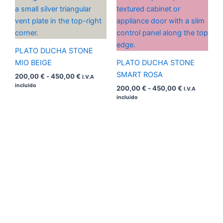
de
de
precios:
precios:
desde
desde
200,00 €
200,00 €
hasta
hasta
450,00 €
450,00 €
PLATO DUCHA STONE
MIO BEIGE
PLATO DUCHA STONE
SMART ROSA
200,00
€
-
450,00
€
I.V.A
incluido
200,00
€
-
450,00
€
I.V.A
incluido