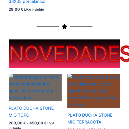
33X33 porcelánico
28,00
€
I.V.A incluido
NOVEDADE
Rango
Rango
de
de
precios:
precios:
desde
desde
200,00 €
200,00 €
hasta
hasta
450,00 €
450,00 €
PLATO DUCHA STONE
MIO TOPO
PLATO DUCHA STONE
MIO TERRACOTA
200,00
€
-
450,00
€
I.V.A
incluido