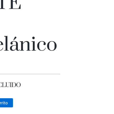
TE
elánico
INCLUIDO
rrito