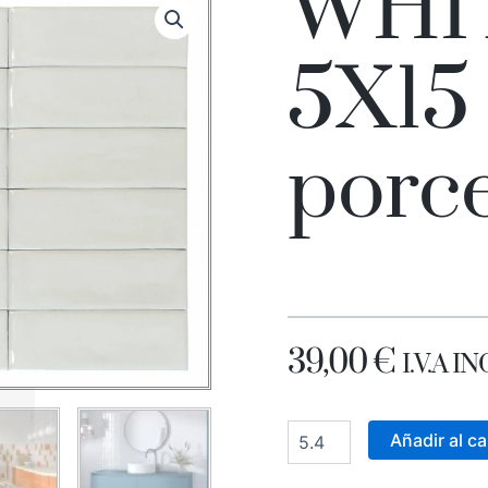
WHI
5X15
porc
39,00
€
I.V.A 
ALTEA
WHITE
Añadir al ca
5X15
porcelánico