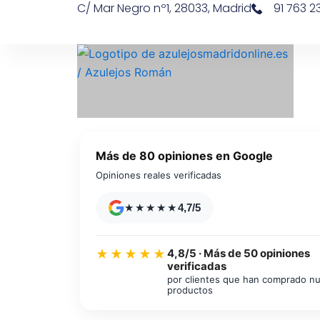
C/ Mar Negro nº1, 28033, Madrid
91 763 23
Ir
contenido
al
contenido
Más de 80 opiniones en Google
Opiniones reales verificadas
★★★★★
4,7/5
4,8/5 · Más de 50 opiniones
★★★★★
verificadas
Azulejos diseño floral
por clientes que han comprado n
productos