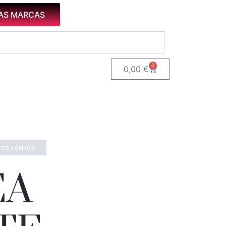
AS MARCAS
0
Carrito
0,00
€
RCELÁNICO
EA