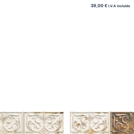
39,00
€
I.V.A incluido