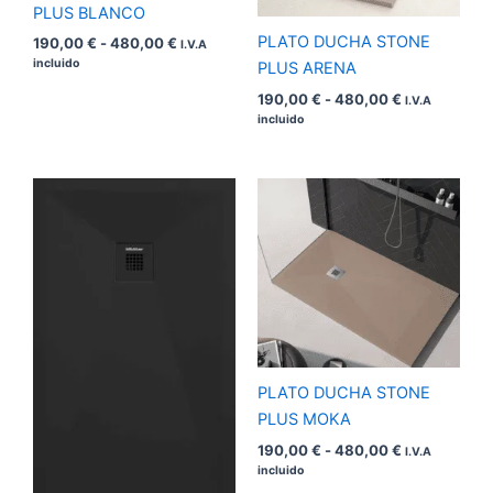
PLUS BLANCO
PLATO DUCHA STONE
190,00
€
-
480,00
€
I.V.A
incluido
PLUS ARENA
190,00
€
-
480,00
€
I.V.A
incluido
Rango
Rango
de
de
precios:
precios:
desde
desde
190,00 €
190,00 €
hasta
hasta
480,00 €
480,00 €
PLATO DUCHA STONE
PLUS MOKA
190,00
€
-
480,00
€
I.V.A
incluido