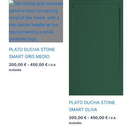
Rango
Rango
de
de
precios:
precios:
desde
desde
200,00 €
200,00 €
hasta
hasta
450,00 €
450,00 €
PLATO DUCHA STONE
SMART GRIS MEDIO
200,00
€
-
450,00
€
I.V.A
incluido
PLATO DUCHA STONE
SMART OLIVA
200,00
€
-
450,00
€
I.V.A
incluido