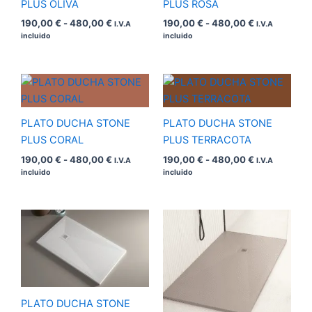
hasta
hasta
PLUS OLIVA
PLUS ROSA
480,00 €
480,00 €
190,00
€
-
480,00
€
190,00
€
-
480,00
€
I.V.A
I.V.A
incluido
incluido
Rango
Rango
de
de
precios:
precios:
desde
desde
PLATO DUCHA STONE
PLATO DUCHA STONE
190,00 €
190,00 €
hasta
hasta
PLUS CORAL
PLUS TERRACOTA
480,00 €
480,00 €
190,00
€
-
480,00
€
190,00
€
-
480,00
€
I.V.A
I.V.A
incluido
incluido
Rango
Rango
de
de
precios:
precios:
desde
desde
190,00 €
190,00 €
hasta
hasta
480,00 €
480,00 €
PLATO DUCHA STONE