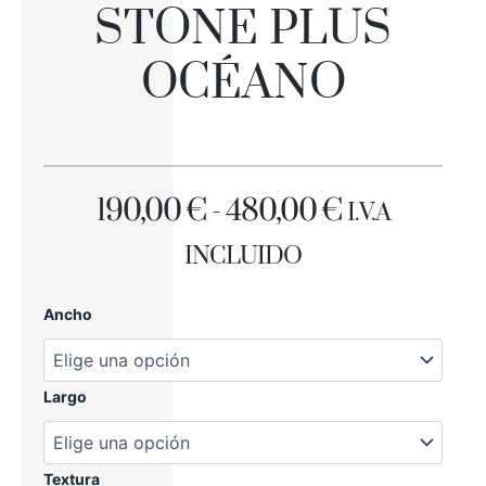
STONE PLUS
OCÉANO
RANGO
190,00
€
-
480,00
€
I.V.A
DE
INCLUIDO
PRECIOS:
PLATO
Ancho
DESDE
DUCHA
STONE
190,00 €
PLUS
OCÉANO
Largo
HASTA
cantidad
480,00 €
Textura