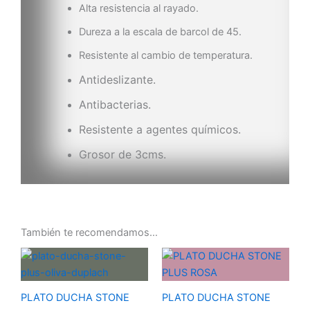
Alta resistencia al rayado.
Dureza a la escala de barcol de 45.
Resistente al cambio de temperatura.
Antideslizante.
Antibacterias.
Resistente a agentes químicos.
Grosor de 3cms.
También te recomendamos…
Rango
Rango
de
de
precios:
precios:
desde
desde
PLATO DUCHA STONE
PLATO DUCHA STONE
190,00 €
190,00 €