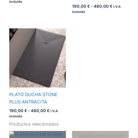
incluido
190,00
€
-
480,00
€
I.V.A
incluido
Rango
de
precios:
desde
190,00 €
hasta
480,00 €
PLATO DUCHA STONE
PLUS ANTRACITA
190,00
€
-
480,00
€
I.V.A
incluido
Productos relacionados
Rango
Rango