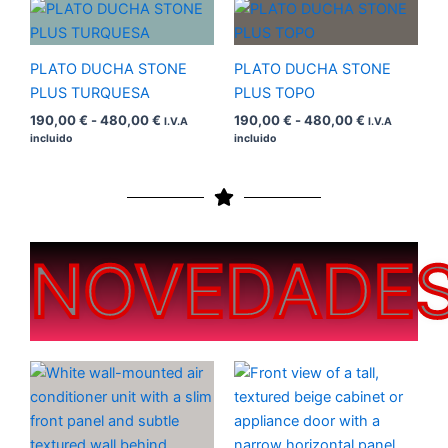
Rango
Rango
de
de
precios:
precios:
desde
desde
PLATO DUCHA STONE
PLATO DUCHA STONE
190,00 €
190,00 €
hasta
hasta
PLUS TURQUESA
PLUS TOPO
480,00 €
480,00 €
190,00
€
-
480,00
€
190,00
€
-
480,00
€
I.V.A
I.V.A
incluido
incluido
NOVEDADE
Rango
Rango
de
de
precios:
precios:
desde
desde
200,00 €
200,00 €