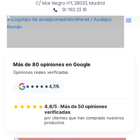
C/ Mar Negro nº1, 28033, Madrid
Ir
contenido
91 763 23 18
al
contenido
Más de 80 opiniones en Google
Opiniones reales verificadas
★★★★★
4,7/5
4,8/5 · Más de 50 opiniones
★★★★★
verificadas
por clientes que han comprado nuestros
productos
Azulejos diseño floral