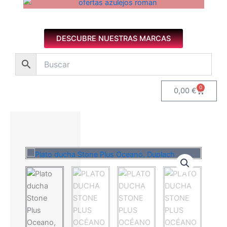
Azulejos diseño floral. Imagen 1 de 8.
DESCUBRE NUESTRAS MARCAS
0
Carrito
0,00
€