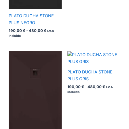
PLATO DUCHA STONE
PLUS NEGRO
190,00
€
-
480,00
€
I.V.A
incluido
Rango
Rango
de
de
precios:
precios:
desde
desde
PLATO DUCHA STONE
190,00 €
190,00 €
hasta
hasta
PLUS GRIS
480,00 €
480,00 €
190,00
€
-
480,00
€
I.V.A
incluido