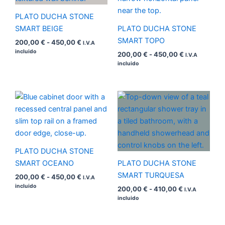
hasta
hasta
450,00 €
450,00 €
PLATO DUCHA STONE
SMART BEIGE
PLATO DUCHA STONE
SMART TOPO
200,00
€
-
450,00
€
I.V.A
incluido
200,00
€
-
450,00
€
I.V.A
incluido
Rango
Rango
de
de
precios:
precios:
desde
desde
200,00 €
200,00 €
hasta
hasta
450,00 €
410,00 €
PLATO DUCHA STONE
SMART OCEANO
PLATO DUCHA STONE
SMART TURQUESA
200,00
€
-
450,00
€
I.V.A
incluido
200,00
€
-
410,00
€
I.V.A
incluido