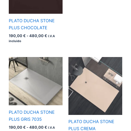
PLATO DUCHA STONE
PLUS CHOCOLATE
190,00
€
-
480,00
€
I.V.A
incluido
Rango
Rango
de
de
precios:
precios:
desde
desde
190,00 €
190,00 €
hasta
hasta
480,00 €
480,00 €
PLATO DUCHA STONE
PLUS GRIS 7035
PLATO DUCHA STONE
190,00
€
-
480,00
€
I.V.A
PLUS CREMA