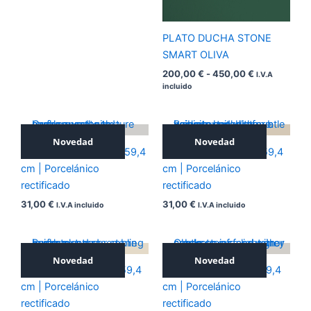
PLATO DUCHA STONE
SMART OLIVA
200,00
€
-
450,00
€
I.V.A
incluido
Novedad
Novedad
ICONIC SILVER 59,4×59,4
ICONIC NOCE 59,4×59,4
cm | Porcelánico
cm | Porcelánico
rectificado
rectificado
31,00
€
31,00
€
I.V.A incluido
I.V.A incluido
Novedad
Novedad
ICONIC BEIGE 59,4×59,4
ICONIC GREY 59,4×59,4
cm | Porcelánico
cm | Porcelánico
rectificado
rectificado