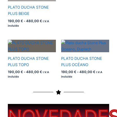
PLATO DUCHA STONE
PLUS BEIGE
190,00
€
-
480,00
€
I.V.A
incluido
Rango
Rango
de
de
precios:
precios:
desde
desde
PLATO DUCHA STONE
PLATO DUCHA STONE
190,00 €
190,00 €
hasta
hasta
PLUS TOPO
PLUS OCÉANO
480,00 €
480,00 €
190,00
€
-
480,00
€
190,00
€
-
480,00
€
I.V.A
I.V.A
incluido
incluido
NOVEDADE