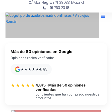
C/ Mar Negro nº1, 28033, Madrid
Ir
contenido
91 763 23 18
al
contenido
Más de 80 opiniones en Google
Opiniones reales verificadas
★★★★★
4,7/5
4,8/5 · Más de 50 opiniones
★★★★★
verificadas
por clientes que han comprado nuestros
productos
Azulejos diseño floral