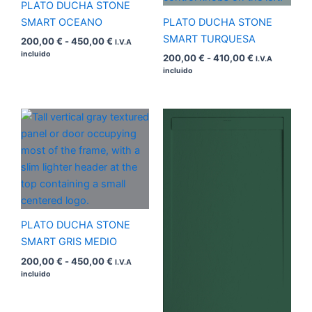
PLATO DUCHA STONE
SMART OCEANO
PLATO DUCHA STONE
SMART TURQUESA
200,00
€
-
450,00
€
I.V.A
incluido
200,00
€
-
410,00
€
I.V.A
incluido
Rango
Rango
de
de
precios:
precios:
desde
desde
200,00 €
200,00 €
hasta
hasta
450,00 €
450,00 €
PLATO DUCHA STONE
SMART GRIS MEDIO
200,00
€
-
450,00
€
I.V.A
incluido