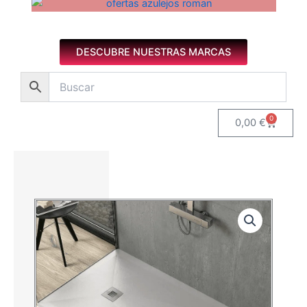
Azulejos diseño floral. Imagen 1 de 8.
DESCUBRE NUESTRAS MARCAS
0
Carrito
0,00
€