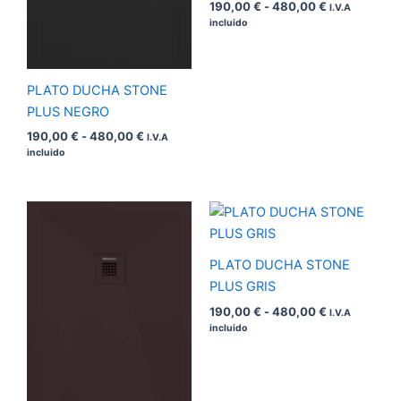
190,00
€
-
480,00
€
I.V.A
incluido
PLATO DUCHA STONE
PLUS NEGRO
190,00
€
-
480,00
€
I.V.A
incluido
Rango
Rango
de
de
precios:
precios:
desde
desde
PLATO DUCHA STONE
190,00 €
190,00 €
hasta
hasta
PLUS GRIS
480,00 €
480,00 €
190,00
€
-
480,00
€
I.V.A
incluido