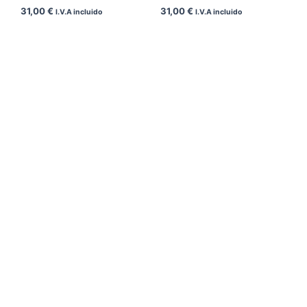
31,00
€
31,00
€
I.V.A incluido
I.V.A incluido