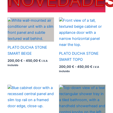
Rango
Rango
de
de
precios:
precios:
desde
desde
200,00 €
200,00 €
hasta
hasta
450,00 €
450,00 €
PLATO DUCHA STONE
SMART BEIGE
PLATO DUCHA STONE
SMART TOPO
200,00
€
-
450,00
€
I.V.A
incluido
200,00
€
-
450,00
€
I.V.A
incluido
Rango
Rango
de
de
precios:
precios:
desde
desde
200,00 €
200,00 €
hasta
hasta
450,00 €
410,00 €