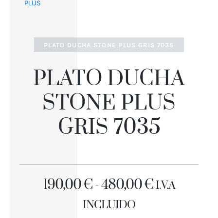
PLUS
PLATO DUCHA STONE PLUS GRIS 7035
PLATO DUCHA
STONE PLUS
GRIS 7035
RANGO
190,00
€
-
480,00
€
I.V.A
DE
INCLUIDO