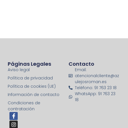
Páginas Legales
Contacto
Aviso legal
Email:
atencionalcliente@az
Política de privacidad
ulejosroman.es
Política de cookies (UE)
Teléfono: 91 763 23 18
WhatsApp: 91 763 23
Información de contacto
18
Condiciones de
contratación
F
I
a
n
c
s