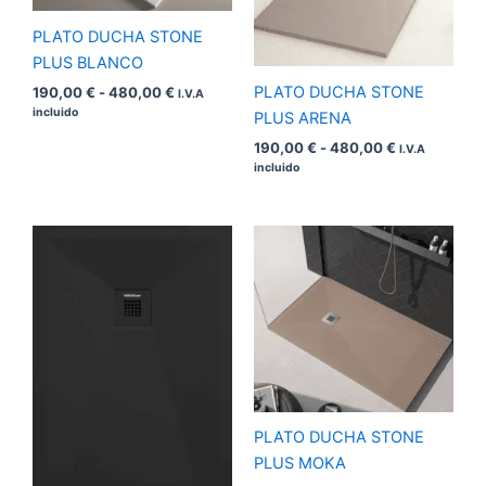
480,00 €
480,00 €
PLATO DUCHA STONE
PLUS BLANCO
PLATO DUCHA STONE
190,00
€
-
480,00
€
I.V.A
incluido
PLUS ARENA
190,00
€
-
480,00
€
I.V.A
incluido
Rango
Rango
de
de
precios:
precios:
desde
desde
190,00 €
190,00 €
hasta
hasta
480,00 €
480,00 €
PLATO DUCHA STONE
PLUS MOKA