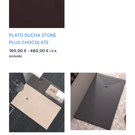
PLATO DUCHA STONE
PLUS CHOCOLATE
190,00
€
-
480,00
€
I.V.A
incluido
Rango
Rango
de
de
precios:
precios:
desde
desde
190,00 €
190,00 €
hasta
hasta
480,00 €
480,00 €