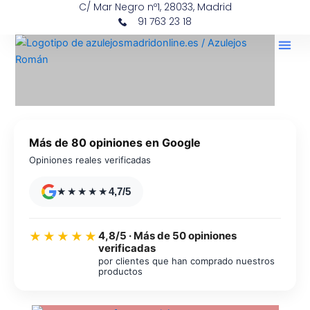
C/ Mar Negro nº1, 28033, Madrid
Ir
contenido
91 763 23 18
al
contenido
Más de 80 opiniones en Google
Opiniones reales verificadas
★★★★★
4,7/5
4,8/5 · Más de 50 opiniones
★★★★★
verificadas
por clientes que han comprado nuestros
productos
Azulejos diseño floral