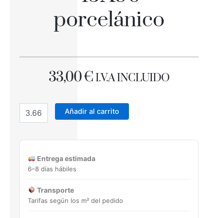
porcelánico
33,00
€
I.V.A INCLUIDO
PALATINO
IVORY
Añadir al carrito
45X90
porcelánico
cantidad
Entrega estimada
6–8 días hábiles
Transporte
Tarifas según los m² del pedido