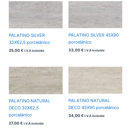
PALATINO SILVER 45X90
PALATINO SILVER
porcelánico
32X62,5 porcelánico
33,00
€
25,00
€
I.V.A incluido
I.V.A incluido
PALATINO NATURAL
PALATINO NATURAL
DECO 45X90 porcelánico
DECO 32X62,5
porcelánico
34,00
€
I.V.A incluido
27,00
€
I.V.A incluido