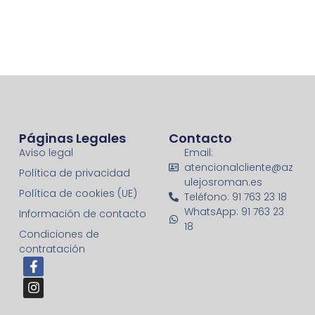
Páginas Legales
Contacto
Aviso legal
Email:
atencionalcliente@az
Política de privacidad
ulejosroman.es
Política de cookies (UE)
Teléfono: 91 763 23 18
WhatsApp: 91 763 23
Información de contacto
18
Condiciones de
contratación
F
I
a
n
c
s
e
t
b
a