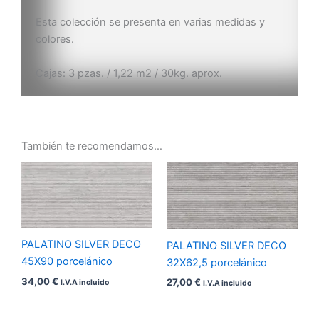
Esta colección se presenta en varias medidas y
colores.
Cajas: 3 pzas. / 1,22 m2 / 30kg. aprox.
También te recomendamos…
PALATINO SILVER DECO
PALATINO SILVER DECO
45X90 porcelánico
32X62,5 porcelánico
34,00
€
27,00
€
I.V.A incluido
I.V.A incluido