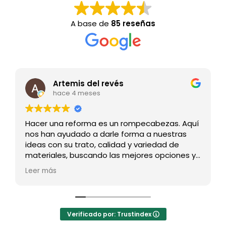
A base de
85 reseñas
evés
Ana Fernandez
hace 4 meses
s un rompecabezas. Aquí
El mejor lugar de Madrid pa
rle forma a nuestras
azulejos! El servicio increíbl
alidad y variedad de
competitivos y un gran cat
 las mejores opciones y
uesto con sus
s por todo!
Verificado por: Trustindex