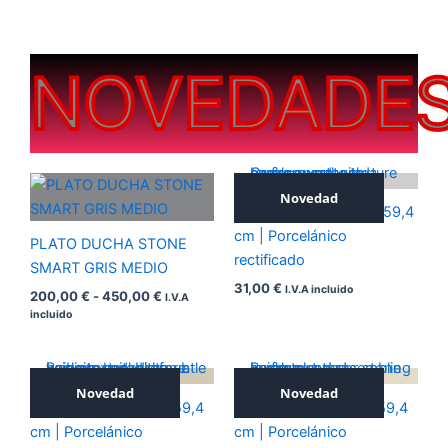
NOVEDADE
Rango
de
Novedad
ICONIC SILVER 59,4×59,4
precios:
desde
cm | Porcelánico
PLATO DUCHA STONE
200,00 €
rectificado
hasta
SMART GRIS MEDIO
450,00 €
31,00
€
I.V.A incluido
200,00
€
-
450,00
€
I.V.A
incluido
Novedad
Novedad
ICONIC NOCE 59,4×59,4
ICONIC BEIGE 59,4×59,4
cm | Porcelánico
cm | Porcelánico