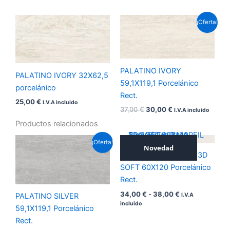
El
El
¡Oferta!
precio
precio
original
actual
era:
es:
37,00 €.
30,00 €.
PALATINO IVORY
PALATINO IVORY 32X62,5
59,1X119,1 Porcelánico
porcelánico
Rect.
25,00
€
I.V.A incluido
37,00
€
30,00
€
I.V.A incluido
Productos relacionados
El
El
Rango
¡Oferta!
precio
precio
Novedad
de
TRAVERTINO MARFIL 3D
original
actual
precios:
era:
es:
desde
SOFT 60X120 Porcelánico
37,00 €.
30,00 €.
34,00 €
Rect.
hasta
38,00 €
34,00
€
-
38,00
€
I.V.A
PALATINO SILVER
incluido
59,1X119,1 Porcelánico
Rect.