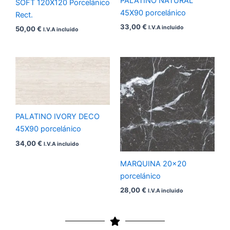
PALATINO NATURAL
SOFT 120X120 Porcelánico
45X90 porcelánico
Rect.
33,00
€
I.V.A incluido
50,00
€
I.V.A incluido
PALATINO IVORY DECO
45X90 porcelánico
34,00
€
I.V.A incluido
MARQUINA 20×20
porcelánico
28,00
€
I.V.A incluido