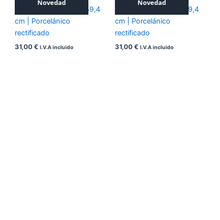
Novedad
Novedad
ICONIC BEIGE 59,4×59,4
ICONIC GREY 59,4×59,4
cm | Porcelánico
cm | Porcelánico
rectificado
rectificado
31,00
€
31,00
€
I.V.A incluido
I.V.A incluido