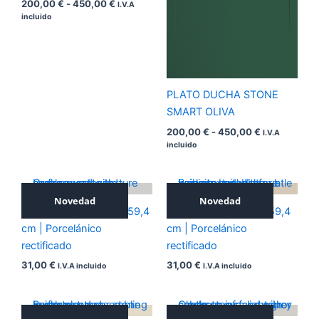
200,00
€
-
450,00
€
I.V.A
incluido
PLATO DUCHA STONE
SMART OLIVA
200,00
€
-
450,00
€
I.V.A
incluido
Novedad
Novedad
ICONIC SILVER 59,4×59,4
ICONIC NOCE 59,4×59,4
cm | Porcelánico
cm | Porcelánico
rectificado
rectificado
31,00
€
31,00
€
I.V.A incluido
I.V.A incluido