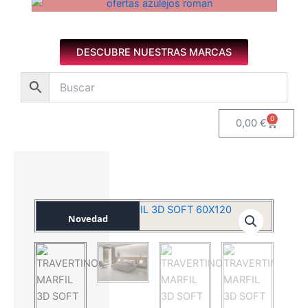
Azulejos diseño floral. Imagen 1 de 8.
DESCUBRE NUESTRAS MARCAS
0
Carrito
0,00
€
Novedad