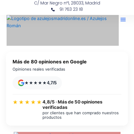
C/ Mar Negro nº1, 28033, Madrid
Ir
contenido
91 763 23 18
al
contenido
Más de 80 opiniones en Google
Opiniones reales verificadas
★★★★★
4,7/5
4,8/5 · Más de 50 opiniones
★★★★★
verificadas
por clientes que han comprado nuestros
productos
Azulejos diseño floral