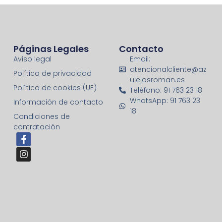
Páginas Legales
Contacto
Aviso legal
Email:
atencionalcliente@az
Política de privacidad
ulejosroman.es
Política de cookies (UE)
Teléfono: 91 763 23 18
WhatsApp: 91 763 23
Información de contacto
18
Condiciones de
contratación
F
I
a
n
c
s
e
t
b
a
o
g
o
r
k
a
-
m
f