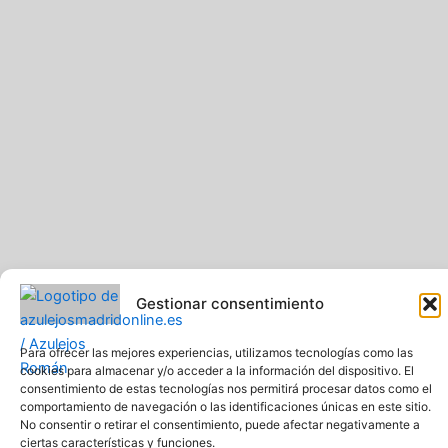
Gestionar consentimiento
Para ofrecer las mejores experiencias, utilizamos tecnologías como las
Pavimentos y Azulejos Román S.L.. Todos los derechos
cookies para almacenar y/o acceder a la información del dispositivo. El
consentimiento de estas tecnologías nos permitirá procesar datos como el
reservados
comportamiento de navegación o las identificaciones únicas en este sitio.
Web creada y diseñada por Pavimentos y Azulejos Román S.L
No consentir o retirar el consentimiento, puede afectar negativamente a
Comprar azulejos online baratos y de calidad
ciertas características y funciones.