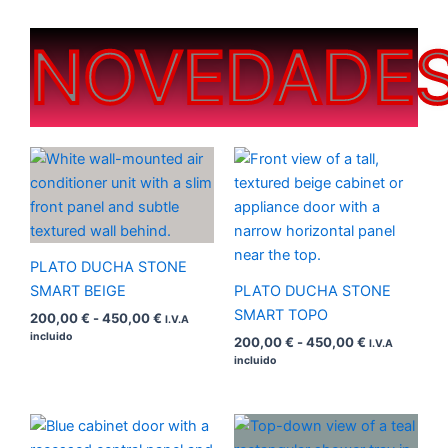
NOVEDADE
Rango
Rango
de
de
precios:
precios:
desde
desde
200,00 €
200,00 €
hasta
hasta
450,00 €
450,00 €
PLATO DUCHA STONE
SMART BEIGE
PLATO DUCHA STONE
SMART TOPO
200,00
€
-
450,00
€
I.V.A
incluido
200,00
€
-
450,00
€
I.V.A
incluido
Rango
Rango
de
de