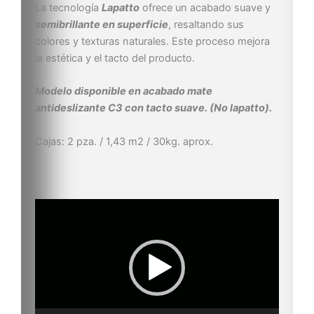
La tecnología
Lapatto
ofrece un acabado suave y
semibrillante en superficie
, resaltando sus
colores y texturas naturales. Este proceso mejora
la estética y el tacto del producto.
Modelo disponible en acabado mate
antideslizante C3 con tacto suave. (No lapatto).
Cajas: 2 pza. / 1,43 m2 / 30kg. aprox.
Reproductor
de
vídeo