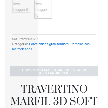
SKU
tram60x120
Categorías
Porcelánicos gran formato
,
Porcelánicos
marmoleados
TRAVERTINO MARFIL 3D SOFT 60X120
PORCELÁNICO RECT.
TRAVERTINO
MARFIL 3D SOFT