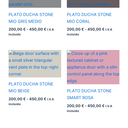
450,00 €
450,00 €
PLATO DUCHA STONE
PLATO DUCHA STONE
MIO GRIS MEDIO
MIO CORAL
200,00
€
-
450,00
€
200,00
€
-
450,00
€
I.V.A
I.V.A
incluido
incluido
Rango
Rango
de
de
precios:
precios:
desde
desde
200,00 €
200,00 €
hasta
hasta
450,00 €
450,00 €
PLATO DUCHA STONE
MIO BEIGE
PLATO DUCHA STONE
SMART ROSA
200,00
€
-
450,00
€
I.V.A
incluido
200,00
€
-
450,00
€
I.V.A
incluido