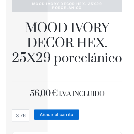
MOOD IVORY DECOR HEX. 25X29
PORCELÁNICO
MOOD IVORY
DECOR HEX.
25X29 porcelánico
56,00
€
I.V.A INCLUIDO
MOOD
IVORY
Añadir al carrito
DECOR
HEX.
25X29