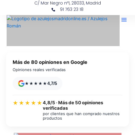
C/ Mar Negro nº1, 28033, Madrid
Ir
contenido
91 763 23 18
al
contenido
Más de 80 opiniones en Google
Opiniones reales verificadas
★★★★★
4,7/5
4,8/5 · Más de 50 opiniones
★★★★★
verificadas
por clientes que han comprado nuestros
productos
Azulejos diseño floral