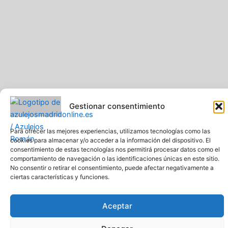
Gestionar consentimiento
Para ofrecer las mejores experiencias, utilizamos tecnologías como las
cookies para almacenar y/o acceder a la información del dispositivo. El
Pavimentos y Azulejos Román S.L.. Todos los derechos
consentimiento de estas tecnologías nos permitirá procesar datos como el
reservados
comportamiento de navegación o las identificaciones únicas en este sitio.
Web creada y diseñada por Pavimentos y Azulejos Román S.L
No consentir o retirar el consentimiento, puede afectar negativamente a
ciertas características y funciones.
Comprar azulejos online baratos y de calidad
Aceptar