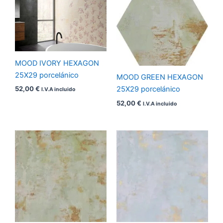
MOOD IVORY HEXAGON
25X29 porcelánico
MOOD GREEN HEXAGON
52,00
€
25X29 porcelánico
I.V.A incluido
52,00
€
I.V.A incluido