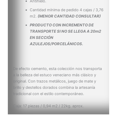
Antihielo.
Cantidad mínima de pedido 4 cajas / 3,76
m2.
(MENOR CANTIDAD CONSULTAR)
PRODUCTO CON INCREMENTO DE
TRANSPORTE SI NO SE LLEGA A 20m2
EN SECCIÓN
AZULEJOS/PORCELÁNICOS.
De efecto cemento, esta colección nos transporta
a la belleza del estuco veneciano más clásico y
original. Con trazos metálicos, juego de mate y
brillo y destellos dorados combina la artesanía
tradicional con el estilo contemporáneo.
Caja: 17 piezas / 0,94 m2 / 22kg. aprox.