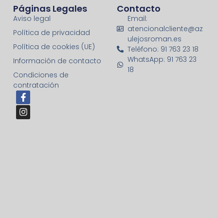
Páginas Legales
Contacto
Aviso legal
Email:
atencionalcliente@az
Política de privacidad
ulejosroman.es
Política de cookies (UE)
Teléfono: 91 763 23 18
WhatsApp: 91 763 23
Información de contacto
18
Condiciones de
contratación
F
I
a
n
c
s
e
t
b
a
o
g
o
r
k
a
-
m
f