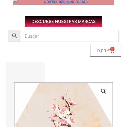
Azulejos diseño floral. Imagen 1 de 8.
DESCUBRE NUESTRAS MARCAS
0
Carrito
0,00
€