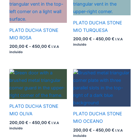
desde
desde
200,00 €
200,00 €
hasta
hasta
450,00 €
450,00 €
PLATO DUCHA STONE
PLATO DUCHA STONE
MIO TURQUESA
MIO ROSA
200,00
€
-
450,00
€
I.V.A
incluido
200,00
€
-
450,00
€
I.V.A
incluido
Rango
Rango
de
de
precios:
precios:
desde
desde
200,00 €
200,00 €
hasta
hasta
450,00 €
450,00 €
PLATO DUCHA STONE
MIO OLIVA
PLATO DUCHA STONE
MIO OCEANO
200,00
€
-
450,00
€
I.V.A
incluido
200,00
€
-
450,00
€
I.V.A
incluido