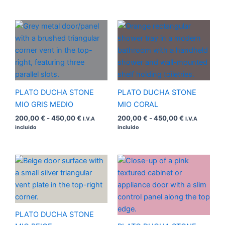
Rango
Rango
de
de
precios:
precios:
desde
desde
200,00 €
200,00 €
hasta
hasta
450,00 €
450,00 €
PLATO DUCHA STONE
PLATO DUCHA STONE
MIO GRIS MEDIO
MIO CORAL
200,00
€
-
450,00
€
200,00
€
-
450,00
€
I.V.A
I.V.A
incluido
incluido
Rango
Rango
de
de
precios:
precios:
desde
desde
200,00 €
200,00 €
hasta
hasta
450,00 €
450,00 €
PLATO DUCHA STONE