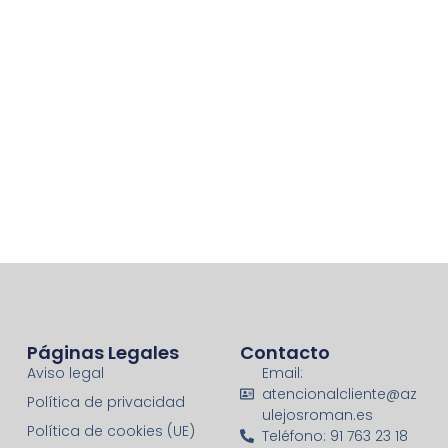
Páginas Legales
Contacto
Aviso legal
Email:
atencionalcliente@az
Política de privacidad
ulejosroman.es
Política de cookies (UE)
Teléfono: 91 763 23 18