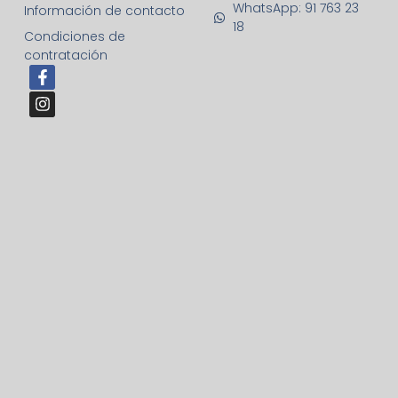
WhatsApp: 91 763 23
Información de contacto
18
Condiciones de
contratación
F
I
a
n
c
s
e
t
b
a
o
g
o
r
k
a
-
m
f