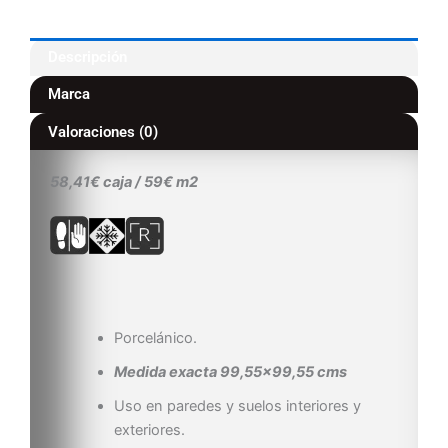
Descripción
Marca
Valoraciones (0)
58,41€ caja / 59€ m2
Porcelánico.
Medida exacta 99,55×99,55 cms
Uso en paredes y suelos interiores y
exteriores.