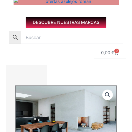
Azulejos diseño floral. Imagen 1 de 8.
DESCUBRE NUESTRAS MARCAS
0
Carrito
0,00
€