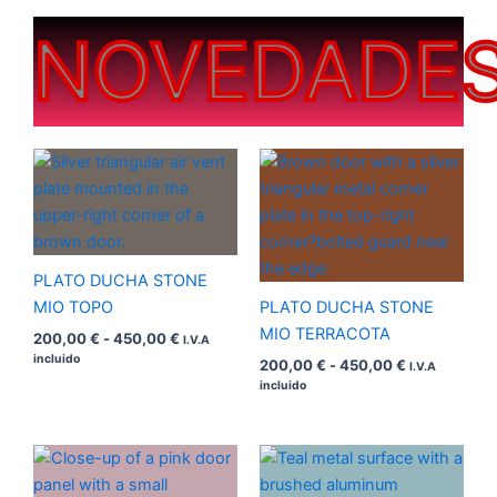
NOVEDADE
Rango
Rango
de
de
precios:
precios:
desde
desde
200,00 €
200,00 €
hasta
hasta
450,00 €
450,00 €
PLATO DUCHA STONE
MIO TOPO
PLATO DUCHA STONE
MIO TERRACOTA
200,00
€
-
450,00
€
I.V.A
incluido
200,00
€
-
450,00
€
I.V.A
incluido
Rango
Rango
de
de
precios:
precios: