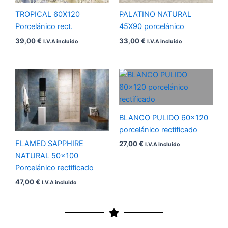
TROPICAL 60X120
PALATINO NATURAL
Porcelánico rect.
45X90 porcelánico
39,00
€
33,00
€
I.V.A incluido
I.V.A incluido
BLANCO PULIDO 60×120
porcelánico rectificado
FLAMED SAPPHIRE
27,00
€
I.V.A incluido
NATURAL 50×100
Porcelánico rectificado
47,00
€
I.V.A incluido