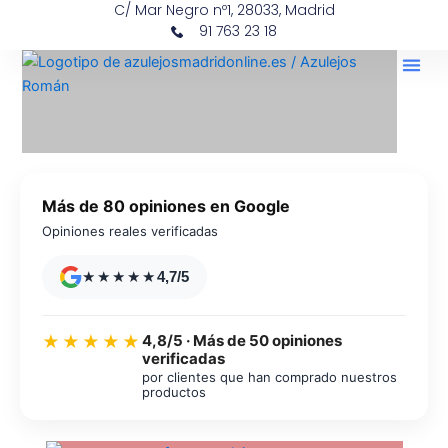
C/ Mar Negro nº1, 28033, Madrid
Ir
contenido
91 763 23 18
al
contenido
Más de 80 opiniones en Google
Opiniones reales verificadas
★★★★★
4,7/5
4,8/5 · Más de 50 opiniones
★★★★★
verificadas
por clientes que han comprado nuestros
productos
Azulejos diseño floral