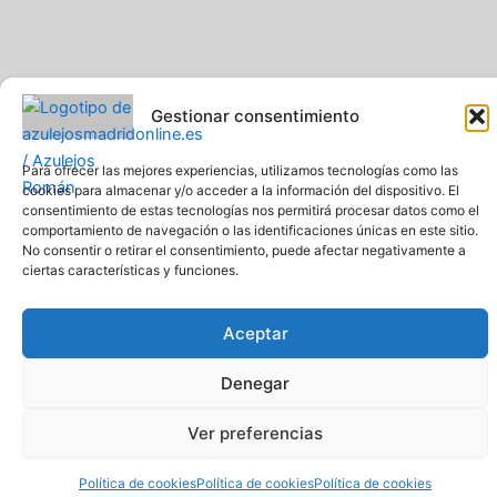
Gestionar consentimiento
Para ofrecer las mejores experiencias, utilizamos tecnologías como las
cookies para almacenar y/o acceder a la información del dispositivo. El
Pavimentos y Azulejos Román S.L.. Todos los derechos
consentimiento de estas tecnologías nos permitirá procesar datos como el
reservados
comportamiento de navegación o las identificaciones únicas en este sitio.
Web creada y diseñada por Pavimentos y Azulejos Román S.L
No consentir o retirar el consentimiento, puede afectar negativamente a
Comprar azulejos online baratos y de calidad
ciertas características y funciones.
Aceptar
Denegar
Ver preferencias
Política de cookies
Política de cookies
Política de cookies