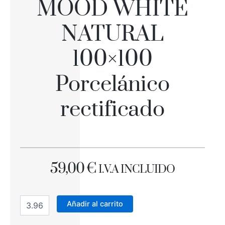
MOOD WHITE
NATURAL
100×100
Porcelánico
rectificado
59,00
€
I.V.A INCLUIDO
MOOD
WHITE
Añadir al carrito
NATURAL
100x100