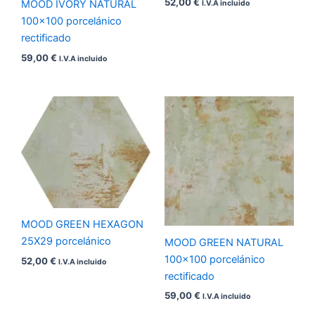
52,00
€
MOOD IVORY NATURAL
I.V.A incluido
100×100 porcelánico
rectificado
59,00
€
I.V.A incluido
MOOD GREEN HEXAGON
25X29 porcelánico
MOOD GREEN NATURAL
100×100 porcelánico
52,00
€
I.V.A incluido
rectificado
59,00
€
I.V.A incluido