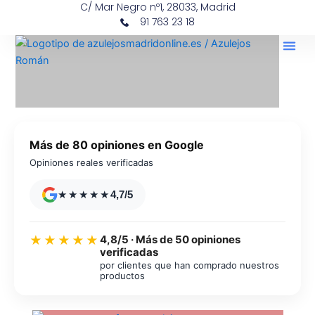
C/ Mar Negro nº1, 28033, Madrid
Ir
contenido
91 763 23 18
al
contenido
Más de 80 opiniones en Google
Opiniones reales verificadas
★★★★★
4,7/5
4,8/5 · Más de 50 opiniones
★★★★★
verificadas
por clientes que han comprado nuestros
productos
Azulejos diseño floral