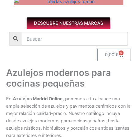
Azulejos diseño floral. Imagen 1 de 8.
DESCUBRE NUESTRAS MARCAS
0
Carrito
0,00
€
Azulejos modernos para
cocinas pequeñas
En
Azulejos Madrid Online
, ponemos a tu alcance una
amplia selección de azulejos y pavimentos cerámicos con la
mejor relación calidad-precio. Nuestro catálogo incluye
desde azulejos modernos para cocinas y baños, hasta
azulejos rústicos, hidráulicos y porcelánicos antideslizantes
para exteriores e interiores.