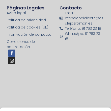
Páginas Legales
Contacto
Aviso legal
Email:
atencionalcliente@az
Política de privacidad
ulejosroman.es
Política de cookies (UE)
Teléfono: 91 763 23 18
WhatsApp: 91 763 23
Información de contacto
18
Condiciones de
contratación
F
I
a
n
c
s
e
t
b
a
o
g
o
r
k
a
-
m
f