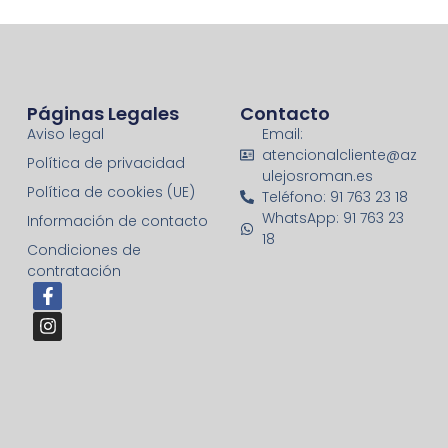
Páginas Legales
Contacto
Aviso legal
Email:
atencionalcliente@az
Política de privacidad
ulejosroman.es
Política de cookies (UE)
Teléfono: 91 763 23 18
WhatsApp: 91 763 23
Información de contacto
18
Condiciones de
contratación
F
I
a
n
c
s
e
t
b
a
o
g
o
r
k
a
-
m