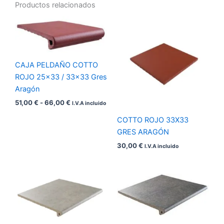
Productos relacionados
Rango
de
precios:
desde
51,00 €
hasta
CAJA PELDAÑO COTTO
66,00 €
ROJO 25×33 / 33×33 Gres
Aragón
51,00
€
-
66,00
€
I.V.A incluido
COTTO ROJO 33X33
GRES ARAGÓN
30,00
€
I.V.A incluido