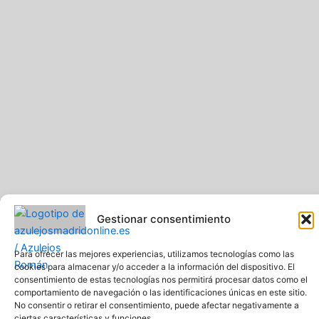
f
Gestionar consentimiento
Para ofrecer las mejores experiencias, utilizamos tecnologías como las
cookies para almacenar y/o acceder a la información del dispositivo. El
Pavimentos y Azulejos Román S.L.. Todos los derechos
consentimiento de estas tecnologías nos permitirá procesar datos como el
reservados
comportamiento de navegación o las identificaciones únicas en este sitio.
Web creada y diseñada por Pavimentos y Azulejos Román S.L
No consentir o retirar el consentimiento, puede afectar negativamente a
ciertas características y funciones.