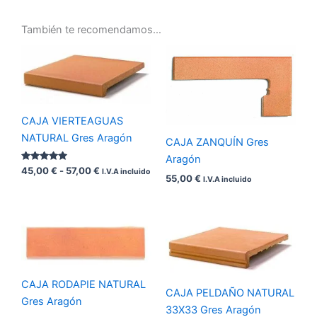
También te recomendamos…
Rango
de
precios:
desde
45,00 €
hasta
CAJA VIERTEAGUAS
57,00 €
NATURAL Gres Aragón
CAJA ZANQUÍN Gres
Aragón
Valorado
45,00
€
-
57,00
€
I.V.A incluido
con
55,00
€
I.V.A incluido
5.00
de 5
Rango
de
precios:
desde
60,00 €
hasta
CAJA RODAPIE NATURAL
CAJA PELDAÑO NATURAL
81,00 €
Gres Aragón
33X33 Gres Aragón