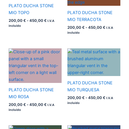
450,00 €
450,00 €
PLATO DUCHA STONE
MIO TOPO
PLATO DUCHA STONE
MIO TERRACOTA
200,00
€
-
450,00
€
I.V.A
incluido
200,00
€
-
450,00
€
I.V.A
incluido
Rango
Rango
de
de
precios:
precios:
desde
desde
200,00 €
200,00 €
hasta
hasta
450,00 €
450,00 €
PLATO DUCHA STONE
PLATO DUCHA STONE
MIO TURQUESA
MIO ROSA
200,00
€
-
450,00
€
I.V.A
incluido
200,00
€
-
450,00
€
I.V.A
incluido
Rango
Rango