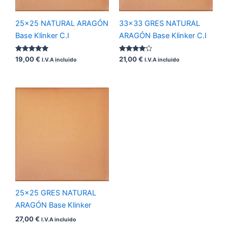
25×25 NATURAL ARAGÓN
33×33 GRES NATURAL
Base Klinker C.I
ARAGÓN Base Klinker C.I
Valorado
Valorado
19,00
€
21,00
€
I.V.A incluido
I.V.A incluido
con
con
5.00
4.00
de 5
de 5
25×25 GRES NATURAL
ARAGÓN Base Klinker
27,00
€
I.V.A incluido