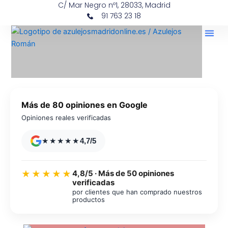
C/ Mar Negro nº1, 28033, Madrid
Ir
contenido
91 763 23 18
al
contenido
Más de 80 opiniones en Google
Opiniones reales verificadas
★★★★★
4,7/5
4,8/5 · Más de 50 opiniones
★★★★★
verificadas
por clientes que han comprado nuestros
productos
Azulejos diseño floral