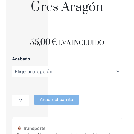
Gres Aragón
55,00
€
I.V.A INCLUIDO
CAJA
Acabado
ZANQUÍN
Gres
Aragón
cantidad
Añadir al carrito
Transporte