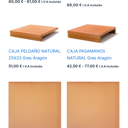
60,00
€
-
81,00
€
I.V.A incluido
66,00
€
I.V.A incluido
Rango
de
precios:
desde
42,50 €
hasta
CAJA PELDAÑO NATURAL
CAJA PASAMANOS
77,00 €
25X33 Gres Aragón
NATURAL Gres Aragón
51,00
€
42,50
€
-
77,00
€
I.V.A incluido
I.V.A incluido