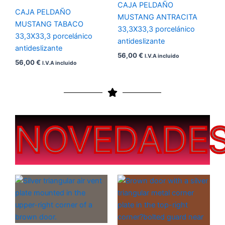
CAJA PELDAÑO
CAJA PELDAÑO
MUSTANG ANTRACITA
MUSTANG TABACO
33,3X33,3 porcelánico
33,3X33,3 porcelánico
antideslizante
antideslizante
56,00
€
I.V.A incluido
56,00
€
I.V.A incluido
NOVEDADE
Rango
Rango
de
de
precios:
precios:
desde
desde
200,00 €
200,00 €
hasta
hasta