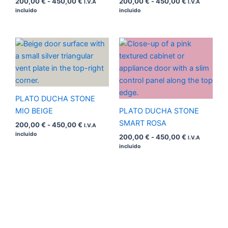
200,00
€
-
450,00
€
200,00
€
-
450,00
€
I.V.A
I.V.A
incluido
incluido
Rango
Rango
de
de
precios:
precios:
desde
desde
200,00 €
200,00 €
hasta
hasta
450,00 €
450,00 €
PLATO DUCHA STONE
MIO BEIGE
PLATO DUCHA STONE
SMART ROSA
200,00
€
-
450,00
€
I.V.A
incluido
200,00
€
-
450,00
€
I.V.A
incluido