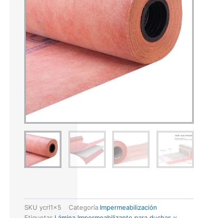
SKU
ycrl1x5
Categoría
Impermeabilización
Etiquetas
Lámina Impermeabilizante para duchas y