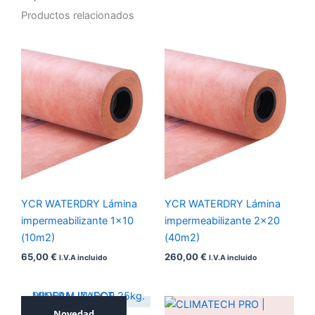
Productos relacionados
YCR WATERDRY Lámina
YCR WATERDRY Lámina
impermeabilizante 1×10
impermeabilizante 2×20
(10m2)
(40m2)
65,00
€
260,00
€
I.V.A incluido
I.V.A incluido
Rango
Novedad
de