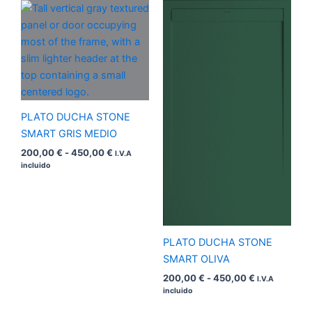
Rango
Rango
de
de
precios:
precios:
desde
desde
200,00 €
200,00 €
hasta
hasta
450,00 €
450,00 €
PLATO DUCHA STONE
SMART GRIS MEDIO
200,00
€
-
450,00
€
I.V.A
incluido
PLATO DUCHA STONE
SMART OLIVA
200,00
€
-
450,00
€
I.V.A
incluido