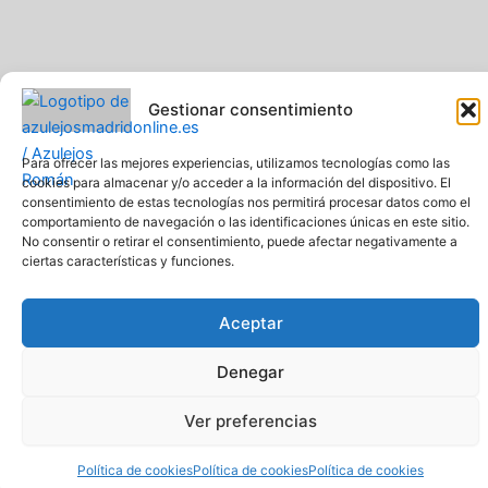
Gestionar consentimiento
Pavimentos y Azulejos Román S.L.. Todos los derechos
reservados
Web creada y diseñada por Pavimentos y Azulejos Román S.L
Para ofrecer las mejores experiencias, utilizamos tecnologías como las
Comprar azulejos online baratos y de calidad
cookies para almacenar y/o acceder a la información del dispositivo. El
consentimiento de estas tecnologías nos permitirá procesar datos como el
comportamiento de navegación o las identificaciones únicas en este sitio.
No consentir o retirar el consentimiento, puede afectar negativamente a
ciertas características y funciones.
Aceptar
Denegar
Ver preferencias
Política de cookies
Política de cookies
Política de cookies