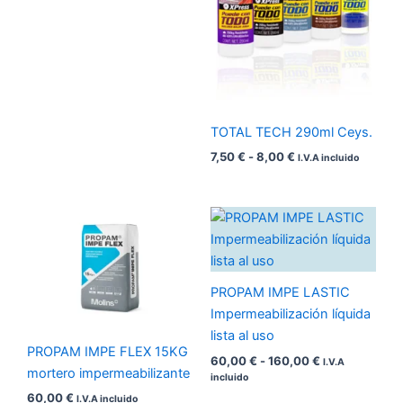
TOTAL TECH 290ml Ceys.
7,50
€
-
8,00
€
I.V.A incluido
Rango
de
precios:
desde
60,00 €
hasta
PROPAM IMPE LASTIC
160,00 €
Impermeabilización líquida
lista al uso
PROPAM IMPE FLEX 15KG
60,00
€
-
160,00
€
I.V.A
mortero impermeabilizante
incluido
60,00
€
I.V.A incluido