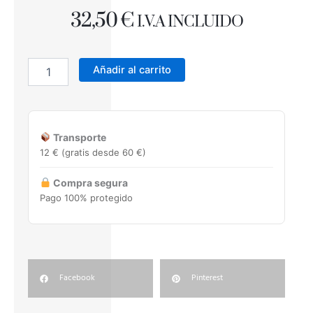
32,50
€
I.V.A INCLUIDO
YCR
WATERDRY
Añadir al carrito
Lámina
impermeabilizante
1x5
(5m2)
Transporte
cantidad
12 € (gratis desde 60 €)
Compra segura
Pago 100% protegido
Facebook
Pinterest