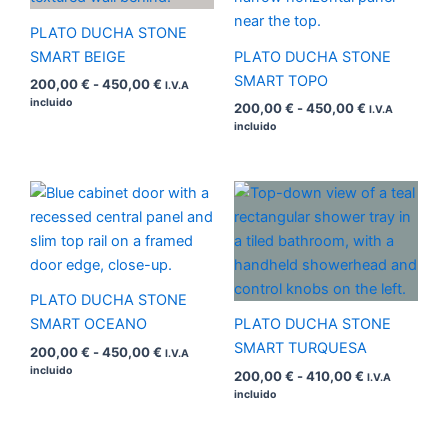
hasta
hasta
450,00 €
450,00 €
PLATO DUCHA STONE
SMART BEIGE
PLATO DUCHA STONE
SMART TOPO
200,00
€
-
450,00
€
I.V.A
incluido
200,00
€
-
450,00
€
I.V.A
incluido
Rango
Rango
de
de
precios:
precios:
desde
desde
200,00 €
200,00 €
hasta
hasta
450,00 €
410,00 €
PLATO DUCHA STONE
SMART OCEANO
PLATO DUCHA STONE
SMART TURQUESA
200,00
€
-
450,00
€
I.V.A
incluido
200,00
€
-
410,00
€
I.V.A
incluido