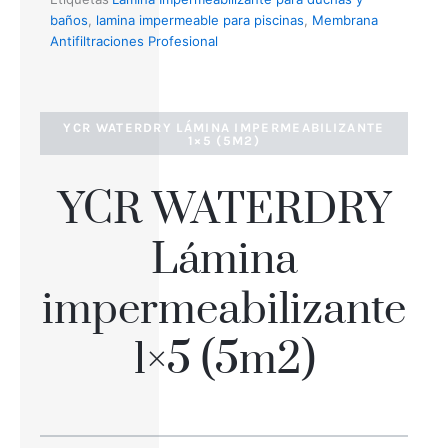
baños
,
lamina impermeable para piscinas
,
Membrana
Antifiltraciones Profesional
YCR WATERDRY LÁMINA IMPERMEABILIZANTE
1×5 (5M2)
YCR WATERDRY
Lámina
impermeabilizante
1×5 (5m2)