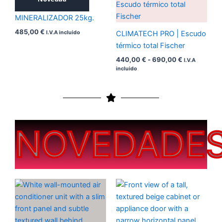
PROPAM INJECT
precios:
desde
MINERALIZADOR 25kg.
440,00 €
485,00
€
hasta
I.V.A incluido
CLIMATECH PRO | Escudo
690,00 €
térmico total Fischer
440,00
€
-
690,00
€
I.V.A
incluido
NOVEDADE
Rango
Rango
de
de
precios:
precios:
desde
desde
200,00 €
200,00 €