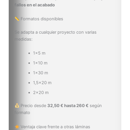
fallos en el acabado
Formatos disponibles
Se adapta a cualquier proyecto con varias
medidas:
1×5 m
1×10 m
1×30 m
1,5×20 m
2×20 m
Precio desde
32,50 € hasta 260 €
según
formato
Ventaja clave frente a otras láminas