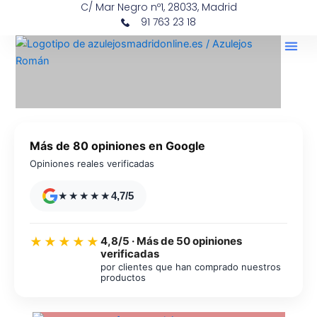
C/ Mar Negro nº1, 28033, Madrid
Ir
contenido
91 763 23 18
al
contenido
Más de 80 opiniones en Google
Opiniones reales verificadas
★★★★★
4,7/5
4,8/5 · Más de 50 opiniones
★★★★★
verificadas
por clientes que han comprado nuestros
productos
Azulejos diseño floral