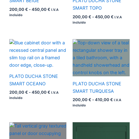
SMART BEIGE
PLATO DUCHA STONE
SMART TOPO
200,00
€
-
450,00
€
I.V.A
incluido
200,00
€
-
450,00
€
I.V.A
incluido
Rango
Rango
de
de
precios:
precios:
desde
desde
200,00 €
200,00 €
hasta
hasta
450,00 €
410,00 €
PLATO DUCHA STONE
SMART OCEANO
PLATO DUCHA STONE
SMART TURQUESA
200,00
€
-
450,00
€
I.V.A
incluido
200,00
€
-
410,00
€
I.V.A
incluido
Rango
Rango
de
de
precios:
precios: