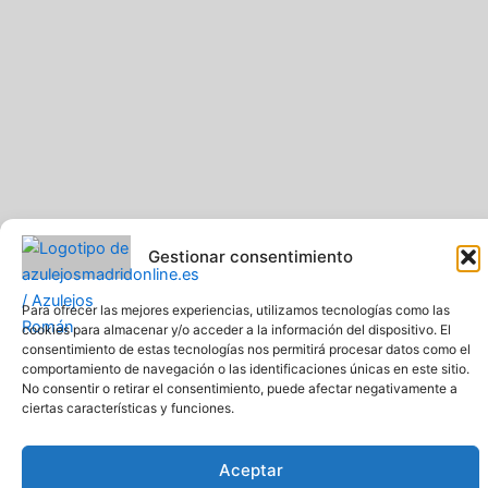
Gestionar consentimiento
Para ofrecer las mejores experiencias, utilizamos tecnologías como las
Pavimentos y Azulejos Román S.L.. Todos los derechos
cookies para almacenar y/o acceder a la información del dispositivo. El
reservados
consentimiento de estas tecnologías nos permitirá procesar datos como el
Web creada y diseñada por Pavimentos y Azulejos Román S.L
comportamiento de navegación o las identificaciones únicas en este sitio.
Comprar azulejos online baratos y de calidad
No consentir o retirar el consentimiento, puede afectar negativamente a
ciertas características y funciones.
Aceptar