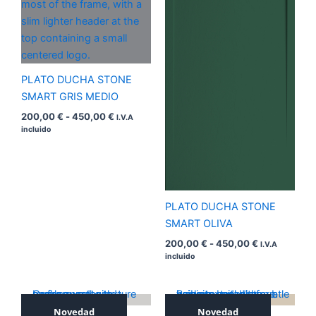
desde
desde
200,00 €
200,00 €
hasta
hasta
450,00 €
450,00 €
PLATO DUCHA STONE
SMART GRIS MEDIO
200,00
€
-
450,00
€
I.V.A
incluido
PLATO DUCHA STONE
SMART OLIVA
200,00
€
-
450,00
€
I.V.A
incluido
Novedad
Novedad