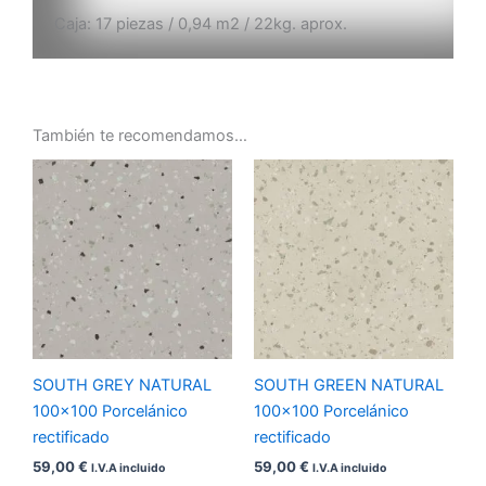
Caja: 17 piezas / 0,94 m2 / 22kg. aprox.
También te recomendamos…
SOUTH GREY NATURAL
SOUTH GREEN NATURAL
100×100 Porcelánico
100×100 Porcelánico
rectificado
rectificado
59,00
€
59,00
€
I.V.A incluido
I.V.A incluido