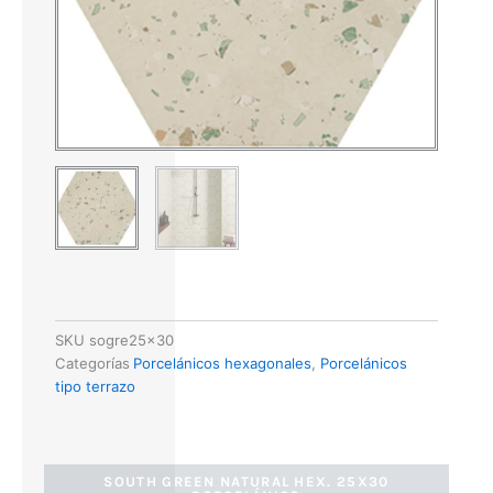
SKU
sogre25x30
Categorías
Porcelánicos hexagonales
,
Porcelánicos
tipo terrazo
SOUTH GREEN NATURAL HEX. 25X30