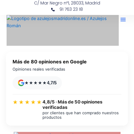
C/ Mar Negro nº1, 28033, Madrid
Ir
contenido
91 763 23 18
al
contenido
Más de 80 opiniones en Google
Opiniones reales verificadas
★★★★★
4,7/5
4,8/5 · Más de 50 opiniones
★★★★★
verificadas
por clientes que han comprado nuestros
productos
Azulejos diseño floral