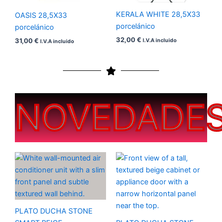
KERALA WHITE 28,5X33
OASIS 28,5X33
porcelánico
porcelánico
32,00
€
31,00
€
I.V.A incluido
I.V.A incluido
NOVEDADE
Rango
Rango
de
de
precios:
precios:
desde
desde
200,00 €
200,00 €
hasta
hasta
450,00 €
450,00 €
PLATO DUCHA STONE