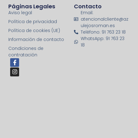
Páginas Legales
Contacto
Aviso legal
Email:
atencionalcliente@az
Política de privacidad
ulejosroman.es
Política de cookies (UE)
Teléfono: 91 763 23 18
WhatsApp: 91 763 23
Información de contacto
18
Condiciones de
contratación
F
I
a
n
c
s
e
t
b
a
o
g
o
r
k
a
-
m
f