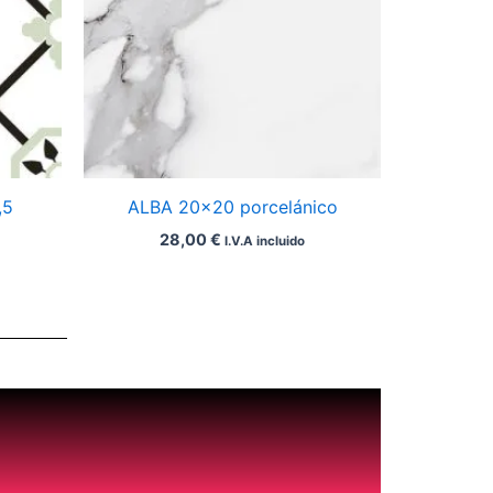
,5
ALBA 20×20 porcelánico
28,00
€
I.V.A incluido