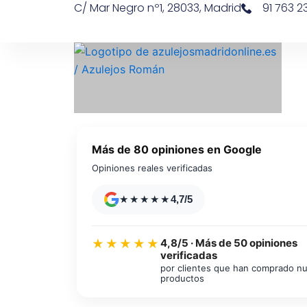
C/ Mar Negro nº1, 28033, Madrid
91 763 23
Ir
contenido
al
contenido
Más de 80 opiniones en Google
Opiniones reales verificadas
★★★★★
4,7/5
4,8/5 · Más de 50 opiniones
★★★★★
verificadas
Azulejos diseño floral
por clientes que han comprado n
productos