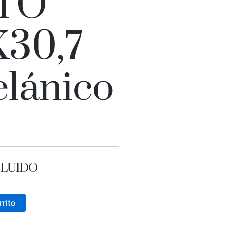
TO
X30,7
elánico
NCLUIDO
rrito