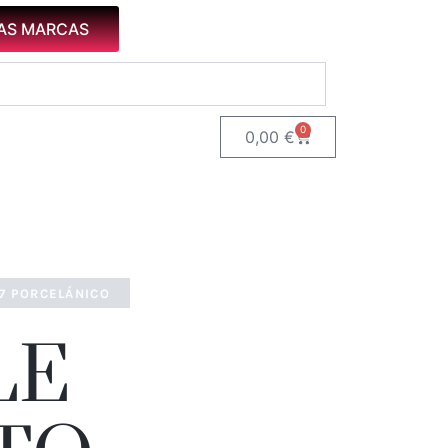
AS MARCAS
0
Carrito
0,00
€
,7 PORCELÁNICO
LE