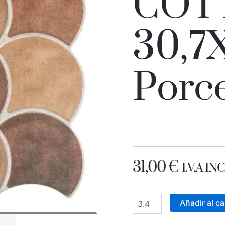
COT
30,7
Porc
31,00
€
I.V.A I
SCALE
COTTO
Añadir al ca
30,7X30,7
Porcelánico