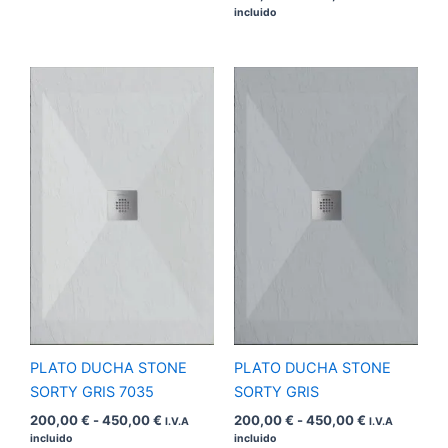
incluido
Rango
Rango
de
de
precios:
precios:
desde
desde
200,00 €
200,00 €
hasta
hasta
450,00 €
450,00 €
PLATO DUCHA STONE
PLATO DUCHA STONE
SORTY GRIS 7035
SORTY GRIS
200,00
€
-
450,00
€
200,00
€
-
450,00
€
I.V.A
I.V.A
incluido
incluido