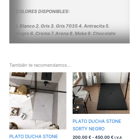
COLORES DISPONIBLES:
1. Blanco 2. Gris 3. Gris 7035 4. Antracita 5.
Negro 6. Crema 7. Arena 8. Moka 9. Chocolate
También te recomendamos…
Rango
Rango
de
de
precios:
precios:
desde
desde
200,00 €
200,00 €
hasta
hasta
450,00 €
450,00 €
PLATO DUCHA STONE
SORTY NEGRO
PLATO DUCHA STONE
200,00
€
-
450,00
€
I.V.A