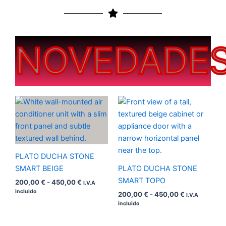
NOVEDADE
Rango
Rango
de
de
precios:
precios:
desde
desde
200,00 €
200,00 €
hasta
hasta
450,00 €
450,00 €
PLATO DUCHA STONE
SMART BEIGE
PLATO DUCHA STONE
SMART TOPO
200,00
€
-
450,00
€
I.V.A
incluido
200,00
€
-
450,00
€
I.V.A
incluido