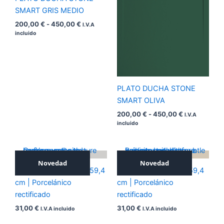
SMART GRIS MEDIO
200,00
€
-
450,00
€
I.V.A
incluido
PLATO DUCHA STONE
SMART OLIVA
200,00
€
-
450,00
€
I.V.A
incluido
Novedad
Novedad
ICONIC SILVER 59,4×59,4
ICONIC NOCE 59,4×59,4
cm | Porcelánico
cm | Porcelánico
rectificado
rectificado
31,00
€
31,00
€
I.V.A incluido
I.V.A incluido