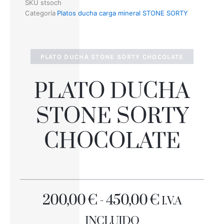
SKU
stsoch
Categoría
Platos ducha carga mineral STONE SORTY
PLATO DUCHA STONE SORTY CHOCOLATE
PLATO DUCHA
STONE SORTY
CHOCOLATE
RANGO
200,00
€
-
450,00
€
I.V.A
DE
INCLUIDO