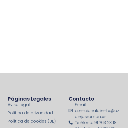
Páginas Legales
Contacto
Aviso legal
Email:
atencionalcliente@az
Política de privacidad
ulejosroman.es
Política de cookies (UE)
Teléfono: 91 763 23 18