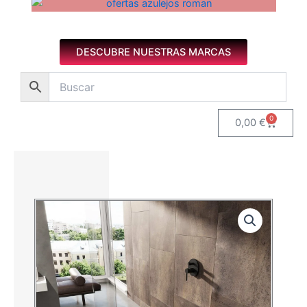
Azulejos diseño floral. Imagen 1 de 8.
DESCUBRE NUESTRAS MARCAS
0
Carrito
0,00
€