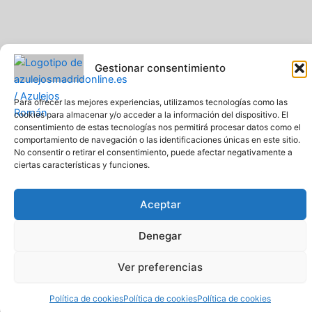
Gestionar consentimiento
Para ofrecer las mejores experiencias, utilizamos tecnologías como las
cookies para almacenar y/o acceder a la información del dispositivo. El
Pavimentos y Azulejos Román S.L.. Todos los derechos
consentimiento de estas tecnologías nos permitirá procesar datos como el
reservados
comportamiento de navegación o las identificaciones únicas en este sitio.
Web creada y diseñada por Pavimentos y Azulejos Román S.L
No consentir o retirar el consentimiento, puede afectar negativamente a
Comprar azulejos online baratos y de calidad
ciertas características y funciones.
Aceptar
Denegar
Ver preferencias
Política de cookies
Política de cookies
Política de cookies