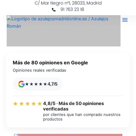
C/ Mar Negro nº1, 28033, Madrid
Ir
contenido
91 763 23 18
al
contenido
Más de 80 opiniones en Google
Opiniones reales verificadas
★★★★★
4,7/5
4,8/5 · Más de 50 opiniones
★★★★★
verificadas
por clientes que han comprado nuestros
productos
Azulejos diseño floral