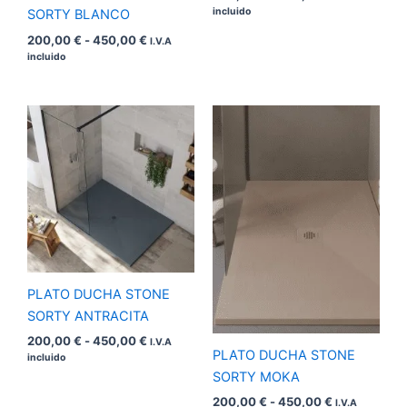
incluido
SORTY BLANCO
200,00
€
-
450,00
€
I.V.A
incluido
Rango
Rango
de
de
precios:
precios:
desde
desde
200,00 €
200,00 €
hasta
hasta
450,00 €
450,00 €
PLATO DUCHA STONE
SORTY ANTRACITA
200,00
€
-
450,00
€
I.V.A
PLATO DUCHA STONE
incluido
SORTY MOKA
200,00
€
-
450,00
€
I.V.A