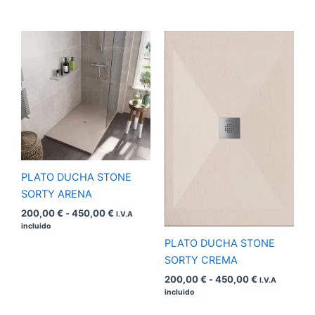
Rango
Rango
de
de
precios:
precios:
desde
desde
200,00 €
200,00 €
hasta
hasta
450,00 €
450,00 €
PLATO DUCHA STONE
SORTY ARENA
200,00
€
-
450,00
€
I.V.A
incluido
PLATO DUCHA STONE
SORTY CREMA
200,00
€
-
450,00
€
I.V.A
incluido