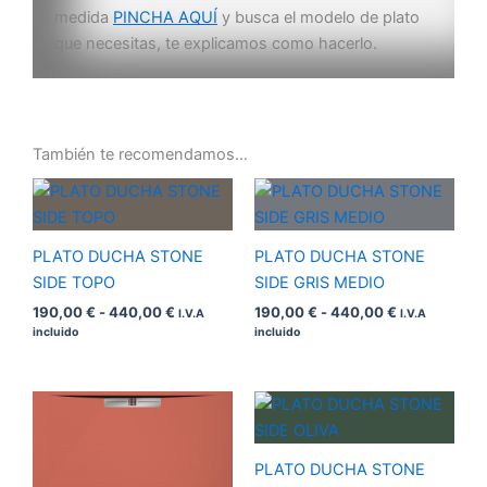
medida
PINCHA AQUÍ
y busca el modelo de plato
que necesitas, te explicamos como hacerlo.
También te recomendamos…
Rango
Rango
de
de
precios:
precios:
desde
desde
PLATO DUCHA STONE
PLATO DUCHA STONE
190,00 €
190,00 €
hasta
hasta
SIDE TOPO
SIDE GRIS MEDIO
440,00 €
440,00 €
190,00
€
-
440,00
€
190,00
€
-
440,00
€
I.V.A
I.V.A
incluido
incluido
Rango
Rango
de
de
precios:
precios:
desde
desde
PLATO DUCHA STONE
190,00 €
190,00 €