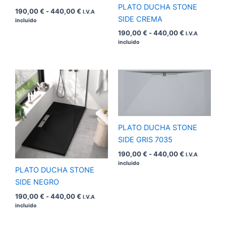
440,00 €
440,00 €
PLATO DUCHA STONE
190,00
€
-
440,00
€
I.V.A
SIDE CREMA
incluido
190,00
€
-
440,00
€
I.V.A
incluido
Rango
Rango
de
de
precios:
precios:
desde
desde
190,00 €
190,00 €
hasta
hasta
440,00 €
440,00 €
PLATO DUCHA STONE
SIDE GRIS 7035
190,00
€
-
440,00
€
I.V.A
incluido
PLATO DUCHA STONE
SIDE NEGRO
190,00
€
-
440,00
€
I.V.A
incluido