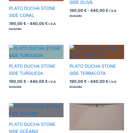
hasta
hasta
SIDE OLIVA
440,00 €
440,00 €
PLATO DUCHA STONE
190,00
€
-
440,00
€
I.V.A
SIDE CORAL
incluido
190,00
€
-
440,00
€
I.V.A
incluido
Rango
Rango
de
de
precios:
precios:
desde
desde
PLATO DUCHA STONE
PLATO DUCHA STONE
190,00 €
190,00 €
hasta
hasta
SIDE TURQUESA
SIDE TERRACOTA
440,00 €
440,00 €
190,00
€
-
440,00
€
190,00
€
-
440,00
€
I.V.A
I.V.A
incluido
incluido
Rango
Rango
de
de
precios:
precios:
desde
desde
PLATO DUCHA STONE
190,00 €
190,00 €
hasta
hasta
SIDE OCÉANO