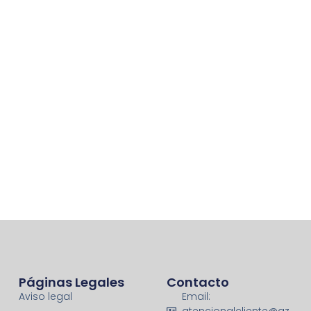
Páginas Legales
Contacto
Aviso legal
Email:
atencionalcliente@az