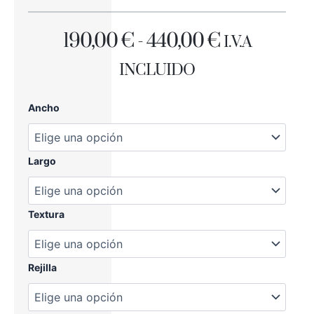
RANGO
190,00
€
-
440,00
€
I.V.A
DE
INCLUIDO
PRECIOS:
PLATO
Ancho
DESDE
DUCHA
STONE
190,00 €
SIDE
ROSA
Largo
HASTA
cantidad
440,00 €
Textura
Rejilla