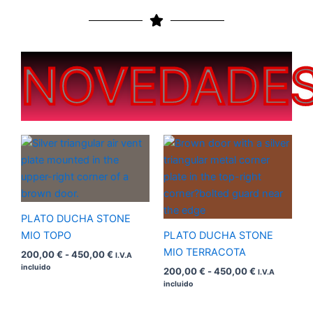
NOVEDADE
Rango
Rango
de
de
precios:
precios:
desde
desde
200,00 €
200,00 €
hasta
hasta
450,00 €
450,00 €
PLATO DUCHA STONE
MIO TOPO
PLATO DUCHA STONE
MIO TERRACOTA
200,00
€
-
450,00
€
I.V.A
incluido
200,00
€
-
450,00
€
I.V.A
incluido