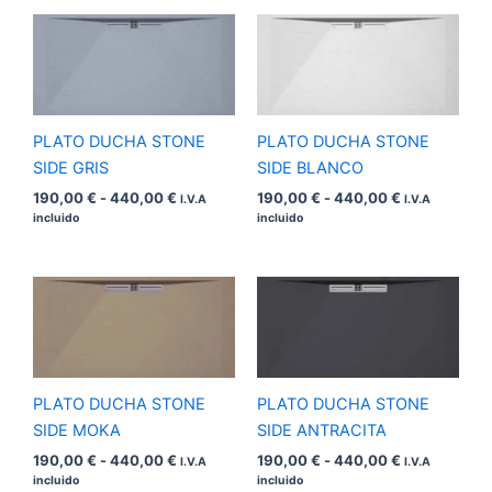
Rango
Rango
de
de
precios:
precios:
desde
desde
190,00 €
190,00 €
hasta
hasta
440,00 €
440,00 €
PLATO DUCHA STONE
PLATO DUCHA STONE
SIDE GRIS
SIDE BLANCO
190,00
€
-
440,00
€
190,00
€
-
440,00
€
I.V.A
I.V.A
incluido
incluido
Rango
Rango
de
de
precios:
precios:
desde
desde
190,00 €
190,00 €
hasta
hasta
440,00 €
440,00 €
PLATO DUCHA STONE
PLATO DUCHA STONE
SIDE MOKA
SIDE ANTRACITA
190,00
€
-
440,00
€
190,00
€
-
440,00
€
I.V.A
I.V.A
incluido
incluido