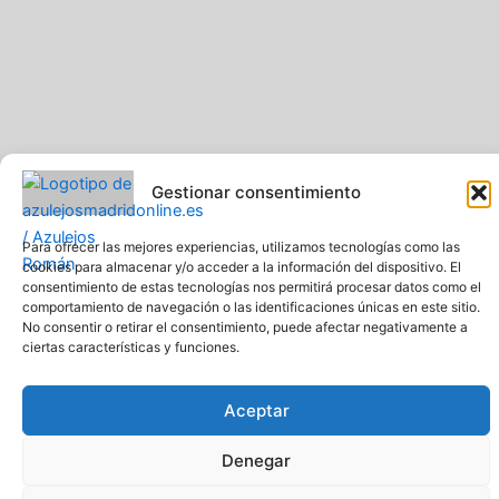
Gestionar consentimiento
Para ofrecer las mejores experiencias, utilizamos tecnologías como las
Pavimentos y Azulejos Román S.L.. Todos los derechos
cookies para almacenar y/o acceder a la información del dispositivo. El
reservados
consentimiento de estas tecnologías nos permitirá procesar datos como el
Web creada y diseñada por Pavimentos y Azulejos Román S.L
comportamiento de navegación o las identificaciones únicas en este sitio.
Comprar azulejos online baratos y de calidad
No consentir o retirar el consentimiento, puede afectar negativamente a
ciertas características y funciones.
Aceptar
Denegar