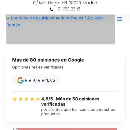
C/ Mar Negro nº1, 28033, Madrid
Ir
contenido
91 763 23 18
al
contenido
Más de 80 opiniones en Google
Opiniones reales verificadas
★★★★★
4,7/5
4,8/5 · Más de 50 opiniones
★★★★★
verificadas
por clientes que han comprado nuestros
productos
Azulejos diseño floral