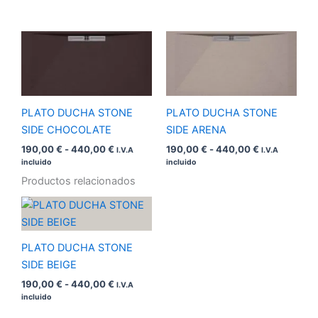
Rango
Rango
de
de
precios:
precios:
desde
desde
190,00 €
190,00 €
hasta
hasta
440,00 €
440,00 €
PLATO DUCHA STONE
PLATO DUCHA STONE
SIDE CHOCOLATE
SIDE ARENA
190,00
€
-
440,00
€
190,00
€
-
440,00
€
I.V.A
I.V.A
incluido
incluido
Productos relacionados
Rango
de
precios:
desde
PLATO DUCHA STONE
190,00 €
hasta
SIDE BEIGE
440,00 €
190,00
€
-
440,00
€
I.V.A
incluido