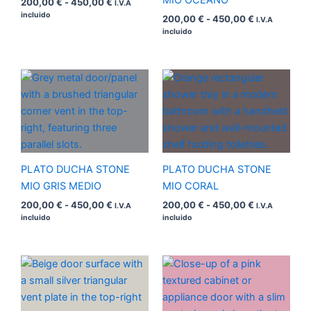
MIO OCEANO
200,00
€
-
450,00
€
I.V.A
incluido
200,00
€
-
450,00
€
I.V.A
incluido
Rango
Rango
de
de
precios:
precios:
desde
desde
200,00 €
200,00 €
hasta
hasta
450,00 €
450,00 €
PLATO DUCHA STONE
PLATO DUCHA STONE
MIO GRIS MEDIO
MIO CORAL
200,00
€
-
450,00
€
200,00
€
-
450,00
€
I.V.A
I.V.A
incluido
incluido
Rango
Rango
de
de
precios:
precios:
desde
desde
200,00 €
200,00 €