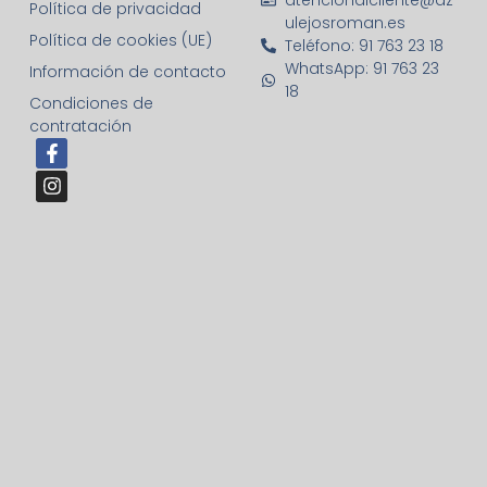
Política de privacidad
ulejosroman.es
Política de cookies (UE)
Teléfono: 91 763 23 18
WhatsApp: 91 763 23
Información de contacto
18
Condiciones de
contratación
F
I
a
n
c
s
e
t
b
a
o
g
o
r
k
a
-
m
f