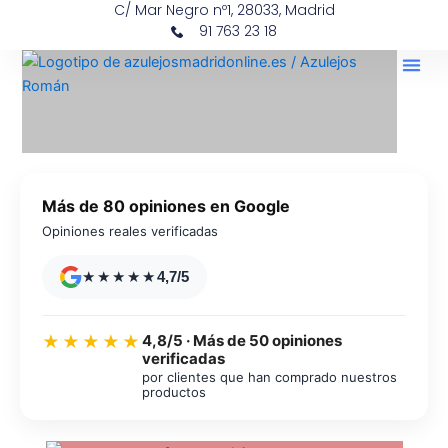
C/ Mar Negro nº1, 28033, Madrid
Ir
contenido
91 763 23 18
al
contenido
Más de 80 opiniones en Google
Opiniones reales verificadas
★★★★★
4,7/5
4,8/5 · Más de 50 opiniones
★★★★★
verificadas
por clientes que han comprado nuestros
productos
Azulejos diseño floral