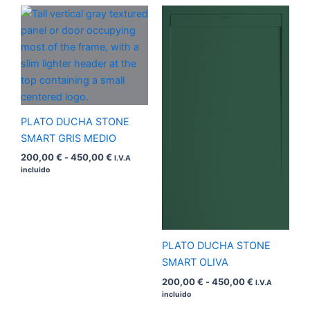
Rango
Rango
de
de
precios:
precios:
desde
desde
200,00 €
200,00 €
hasta
hasta
450,00 €
450,00 €
PLATO DUCHA STONE
SMART GRIS MEDIO
200,00
€
-
450,00
€
I.V.A
incluido
PLATO DUCHA STONE
SMART OLIVA
200,00
€
-
450,00
€
I.V.A
incluido