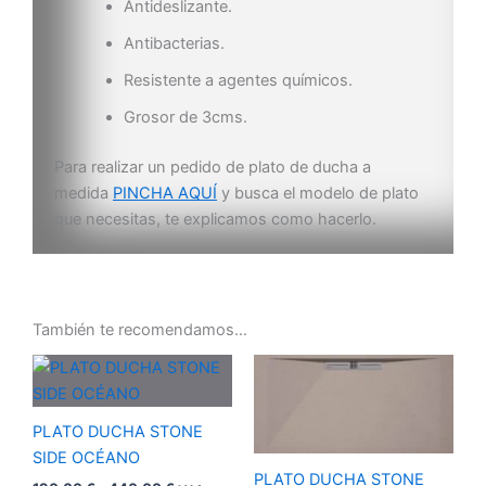
Antideslizante.
Antibacterias.
Resistente a agentes químicos.
Grosor de 3cms.
Para realizar un pedido de plato de ducha a
medida
PINCHA AQUÍ
y busca el modelo de plato
que necesitas, te explicamos como hacerlo.
También te recomendamos…
Rango
Rango
de
de
precios:
precios:
desde
desde
PLATO DUCHA STONE
190,00 €
190,00 €
hasta
hasta
SIDE OCÉANO
440,00 €
440,00 €
PLATO DUCHA STONE