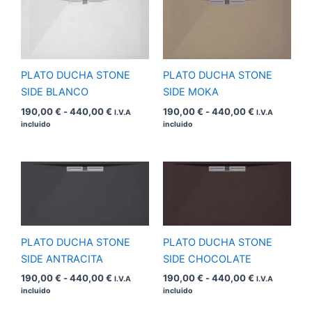
Rango
Rango
de
de
precios:
precios:
desde
desde
190,00 €
190,00 €
hasta
hasta
440,00 €
440,00 €
PLATO DUCHA STONE
PLATO DUCHA STONE
SIDE BLANCO
SIDE MOKA
190,00
€
-
440,00
€
190,00
€
-
440,00
€
I.V.A
I.V.A
incluido
incluido
Rango
Rango
de
de
precios:
precios:
desde
desde
190,00 €
190,00 €
hasta
hasta
440,00 €
440,00 €
PLATO DUCHA STONE
PLATO DUCHA STONE
SIDE ANTRACITA
SIDE CHOCOLATE
190,00
€
-
440,00
€
190,00
€
-
440,00
€
I.V.A
I.V.A
incluido
incluido