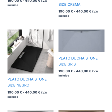
190,00
€
-
440,00
€
I.V.A
SIDE CREMA
incluido
190,00
€
-
440,00
€
I.V.A
incluido
Rango
Rango
de
de
precios:
precios:
desde
desde
190,00 €
190,00 €
hasta
hasta
440,00 €
440,00 €
PLATO DUCHA STONE
SIDE GRIS
190,00
€
-
440,00
€
I.V.A
incluido
PLATO DUCHA STONE
SIDE NEGRO
190,00
€
-
440,00
€
I.V.A
incluido