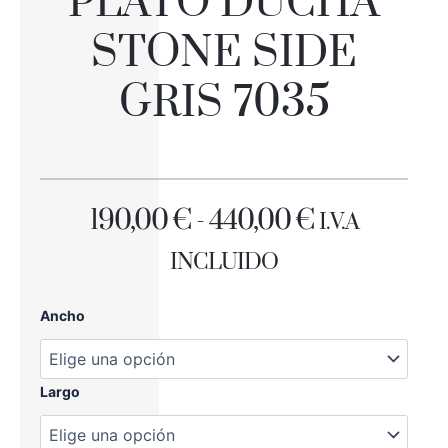
PLATO DUCHA
STONE SIDE
GRIS 7035
RANGO
190,00
€
-
440,00
€
I.V.A
DE
INCLUIDO
PRECIOS:
PLATO
Ancho
DESDE
DUCHA
STONE
190,00 €
SIDE
GRIS
Largo
HASTA
7035
cantidad
440,00 €