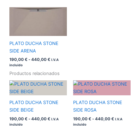
Rango
de
precios:
desde
190,00 €
hasta
440,00 €
PLATO DUCHA STONE
SIDE ARENA
190,00
€
-
440,00
€
I.V.A
incluido
Productos relacionados
Rango
Rango
de
de
precios:
precios:
desde
desde
PLATO DUCHA STONE
PLATO DUCHA STONE
190,00 €
190,00 €
hasta
hasta
SIDE BEIGE
SIDE ROSA
440,00 €
440,00 €
190,00
€
-
440,00
€
190,00
€
-
440,00
€
I.V.A
I.V.A
incluido
incluido