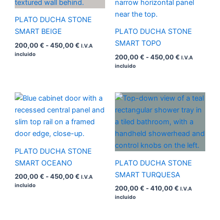
hasta
hasta
450,00 €
450,00 €
PLATO DUCHA STONE
SMART BEIGE
PLATO DUCHA STONE
SMART TOPO
200,00
€
-
450,00
€
I.V.A
incluido
200,00
€
-
450,00
€
I.V.A
incluido
Rango
Rango
de
de
precios:
precios:
desde
desde
200,00 €
200,00 €
hasta
hasta
450,00 €
410,00 €
PLATO DUCHA STONE
SMART OCEANO
PLATO DUCHA STONE
SMART TURQUESA
200,00
€
-
450,00
€
I.V.A
incluido
200,00
€
-
410,00
€
I.V.A
incluido