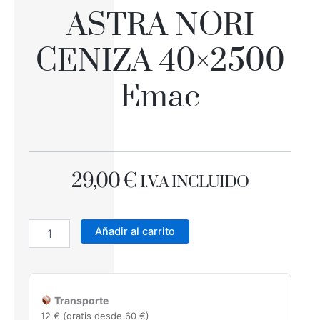
ASTRA NORI
CENIZA 40×2500
Emac
29,00
€
I.V.A INCLUIDO
NOVOPELDAÑO
ASTRA
Añadir al carrito
NORI
CENIZA
40x2500
Emac
Transporte
cantidad
12 € (gratis desde 60 €)