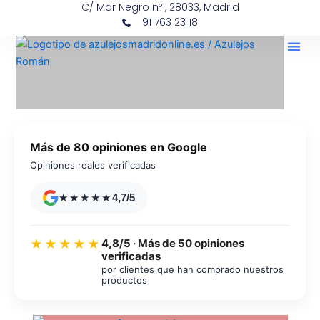
C/ Mar Negro nº1, 28033, Madrid
Ir
contenido
91 763 23 18
al
contenido
Más de 80 opiniones en Google
Opiniones reales verificadas
★★★★★
4,7/5
4,8/5 · Más de 50 opiniones
★★★★★
verificadas
por clientes que han comprado nuestros
productos
Azulejos diseño floral