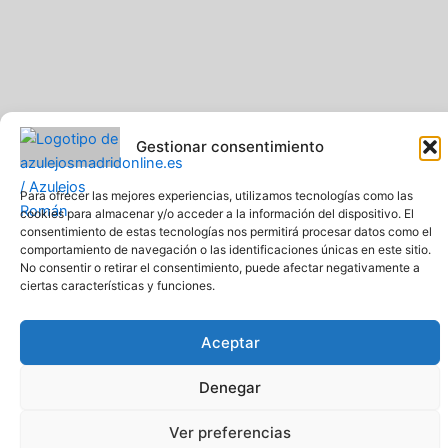
Gestionar consentimiento
Para ofrecer las mejores experiencias, utilizamos tecnologías como las
cookies para almacenar y/o acceder a la información del dispositivo. El
consentimiento de estas tecnologías nos permitirá procesar datos como el
Pavimentos y Azulejos Román S.L.. Todos los derechos
comportamiento de navegación o las identificaciones únicas en este sitio.
reservados
No consentir o retirar el consentimiento, puede afectar negativamente a
Web creada y diseñada por Pavimentos y Azulejos Román S.L
ciertas características y funciones.
Comprar azulejos online baratos y de calidad
Aceptar
Denegar
Ver preferencias