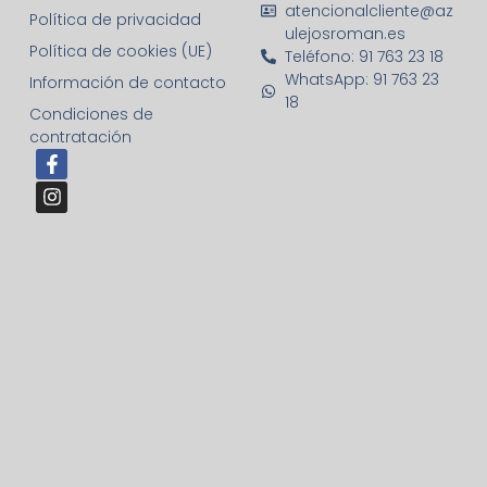
atencionalcliente@az
Política de privacidad
ulejosroman.es
Política de cookies (UE)
Teléfono: 91 763 23 18
WhatsApp: 91 763 23
Información de contacto
18
Condiciones de
contratación
F
I
a
n
c
s
e
t
b
a
o
g
o
r
k
a
-
m
f