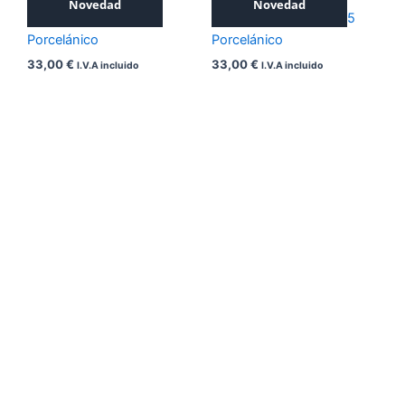
Novedad
Novedad
MONTE BLACK 15X15
DAROCA BLACK 15X15
Porcelánico
Porcelánico
33,00
€
33,00
€
I.V.A incluido
I.V.A incluido