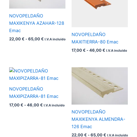
65,00 €
46,00 €
NOVOPELDAÑO
MAXIKENYA AZAHAR-128
Emac
NOVOPELDAÑO
22,00
€
-
65,00
€
I.V.A incluido
MAXITIERRA-80 Emac
17,00
€
-
46,00
€
I.V.A incluido
Rango
Rango
de
de
precios:
precios:
desde
desde
NOVOPELDAÑO
17,00 €
22,00 €
hasta
hasta
MAXIPIZARRA-81 Emac
46,00 €
65,00 €
17,00
€
-
46,00
€
I.V.A incluido
NOVOPELDAÑO
MAXIKENYA ALMENDRA-
126 Emac
22,00
€
-
65,00
€
I.V.A incluido