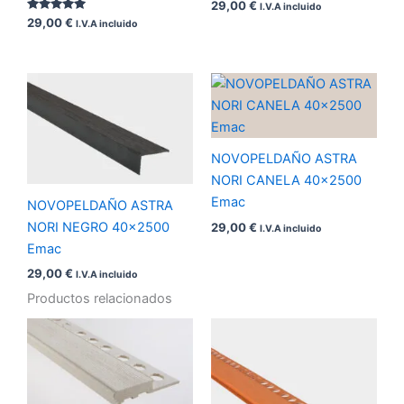
29,00
€
I.V.A incluido
Valorado
29,00
€
I.V.A incluido
con
5.00
de 5
NOVOPELDAÑO ASTRA
NORI CANELA 40×2500
Emac
NOVOPELDAÑO ASTRA
NORI NEGRO 40×2500
29,00
€
I.V.A incluido
Emac
29,00
€
I.V.A incluido
Productos relacionados
Rango
Rango
de
de
precios:
precios:
desde
desde
22,00 €
17,00 €
hasta
hasta