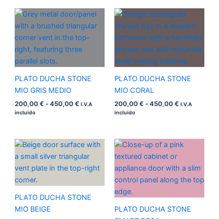
Rango
Rango
de
de
precios:
precios:
desde
desde
200,00 €
200,00 €
hasta
hasta
450,00 €
450,00 €
PLATO DUCHA STONE
PLATO DUCHA STONE
MIO GRIS MEDIO
MIO CORAL
200,00
€
-
450,00
€
200,00
€
-
450,00
€
I.V.A
I.V.A
incluido
incluido
Rango
Rango
de
de
precios:
precios:
desde
desde
200,00 €
200,00 €
hasta
hasta
450,00 €
450,00 €
PLATO DUCHA STONE
MIO BEIGE
PLATO DUCHA STONE