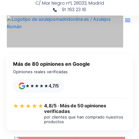
C/ Mar Negro nº1, 28033, Madrid
Ir
contenido
91 763 23 18
al
contenido
Más de 80 opiniones en Google
Opiniones reales verificadas
★★★★★
4,7/5
4,8/5 · Más de 50 opiniones
★★★★★
verificadas
por clientes que han comprado nuestros
productos
Azulejos diseño floral