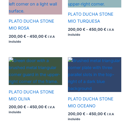
200,00 €
200,00 €
hasta
hasta
450,00 €
450,00 €
PLATO DUCHA STONE
PLATO DUCHA STONE
MIO TURQUESA
MIO ROSA
200,00
€
-
450,00
€
I.V.A
incluido
200,00
€
-
450,00
€
I.V.A
incluido
Rango
Rango
de
de
precios:
precios:
desde
desde
200,00 €
200,00 €
hasta
hasta
450,00 €
450,00 €
PLATO DUCHA STONE
MIO OLIVA
PLATO DUCHA STONE
MIO OCEANO
200,00
€
-
450,00
€
I.V.A
incluido
200,00
€
-
450,00
€
I.V.A
incluido