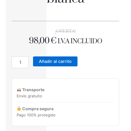
¡OFERTA!
98,00
€
I.V.A INCLUIDO
MYSTIC
DENIM
Añadir al carrito
12,5X6,3
Pasta
blanca
cantidad
Transporte
Envío gratuito
Compra segura
Pago 100% protegido