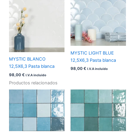
MYSTIC LIGHT BLUE
MYSTIC BLANCO
12,5X6,3 Pasta blanca
12,5X6,3 Pasta blanca
98,00
€
I.V.A incluido
98,00
€
I.V.A incluido
Productos relacionados