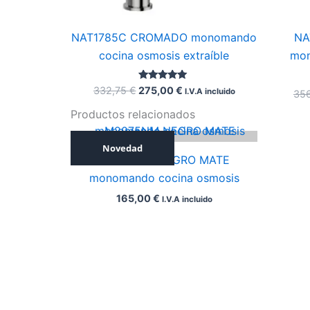
NAT1785C CROMADO monomando
NA
cocina osmosis extraíble
mon
Valorado con
332,75
€
275,00
€
I.V.A incluido
35
5.00
de 5
Productos relacionados
Novedad
M2075NM NEGRO MATE
monomando cocina osmosis
165,00
€
I.V.A incluido