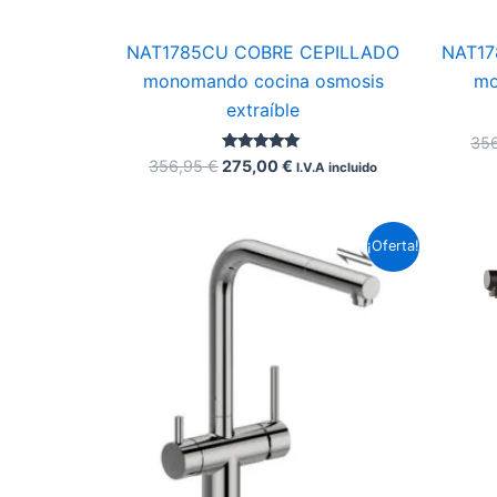
NAT17
NAT1785CU COBRE CEPILLADO
mo
monomando cocina osmosis
extraíble
35
Valorado con
356,95
€
275,00
€
I.V.A incluido
5.00
de 5
El
El
¡Oferta!
precio
precio
original
actual
era:
es:
332,75 €.
275,00 €.