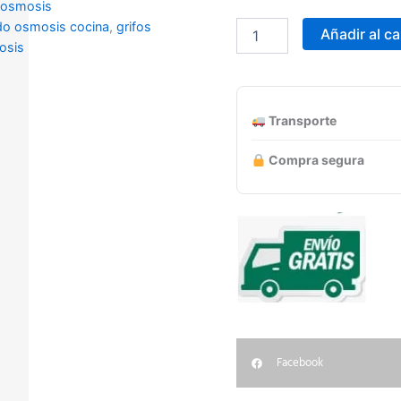
 osmosis
M2075C
o osmosis cocina
,
grifos
CROMADO
Añadir al ca
osis
monomando
cocina
osmosis
cantidad
Transporte
Compra segura
Facebook