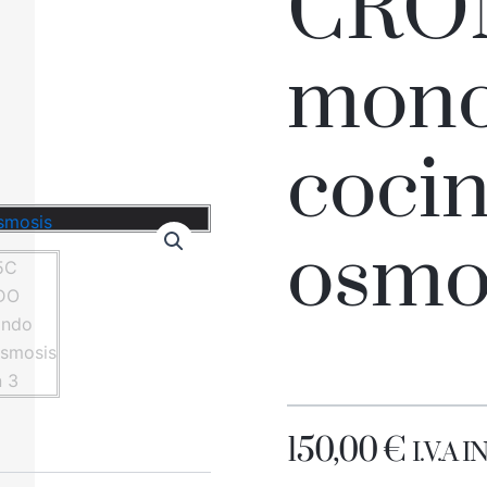
CRO
mon
coci
osmo
150,00
€
I.V.A 