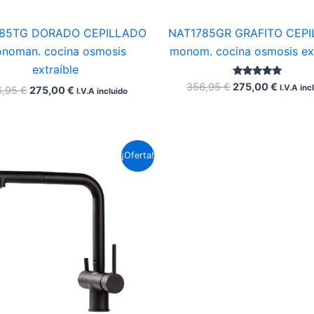
NAT1785GR GRAFITO CEP
85TG DORADO CEPILLADO
monom. cocina osmosis ext
noman. cocina osmosis
extraíble
Valorado con
356,95
€
275,00
€
I.V.A inc
6,95
€
275,00
€
I.V.A incluido
5.00
de 5
El
El
¡Oferta!
precio
precio
original
actual
era:
es:
356,95 €.
275,00 €.