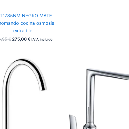
T1785NM NEGRO MATE
omando cocina osmosis
extraible
6,95
€
275,00
€
I.V.A incluido