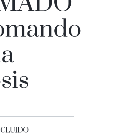
MADO
omando
na
sis
INCLUIDO