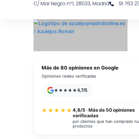
C/ Mar Negro nº1, 28033, Madrid
91 763 23
Ir
contenido
al
contenido
Más de 80 opiniones en Google
Opiniones reales verificadas
★★★★★
4,7/5
4,8/5 · Más de 50 opiniones
★★★★★
verificadas
Azulejos diseño floral
por clientes que han comprado n
productos