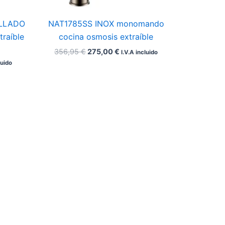
ILLADO
NAT1785SS INOX monomando
raíble
cocina osmosis extraíble
356,95
€
275,00
€
I.V.A incluido
luido