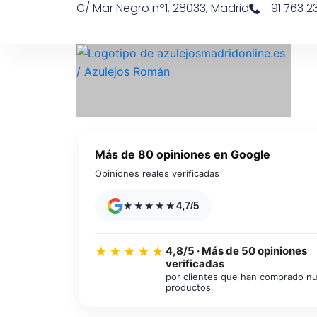
C/ Mar Negro nº1, 28033, Madrid
91 763 23
Ir
contenido
al
contenido
Más de 80 opiniones en Google
Opiniones reales verificadas
★★★★★
4,7/5
4,8/5 · Más de 50 opiniones
★★★★★
verificadas
Azulejos diseño floral
por clientes que han comprado n
productos