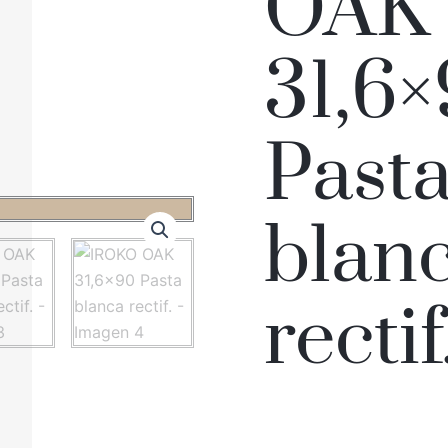
OAK
31,6
Past
blan
rectif