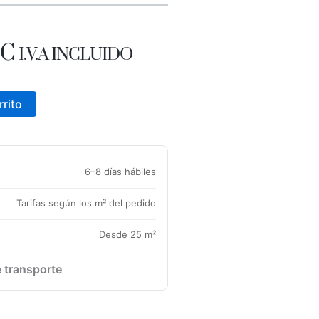
EL
€
I.V.A INCLUIDO
IO
PRECIO
INAL
ACTUAL
rrito
ES:
€.
25,00 €.
6–8 días hábiles
Tarifas según los m² del pedido
Desde 25 m²
e transporte