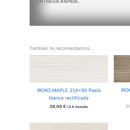
ENTREGA RÁPIDA.
También te recomendamos…
IRO
IROKO MAPLE 31,6×90 Pasta
blanca rectificada
2
29,00
€
I.V.A incluido