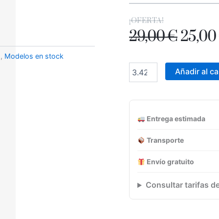
¡OFERTA!
EL
29,00
€
25,00
PREC
s
,
Modelos en stock
IROKO
ORIG
OAK
Añadir al ca
31,6x90
ERA:
Pasta
blanca
29,00 
rectif.
Entrega estimada
cantidad
Transporte
Envío gratuito
Consultar tarifas d