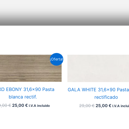
El
El
El
El
¡Oferta!
precio
precio
precio
precio
original
actual
original
actual
era:
es:
era:
es:
29,00 €.
25,00 €.
29,00 €.
25,00 €.
KO EBONY 31,6×90 Pasta
GALA WHITE 31,6×90 Pasta
blanca rectif.
rectificado
9,00
€
25,00
€
29,00
€
25,00
€
I.V.A incluido
I.V.A inclu