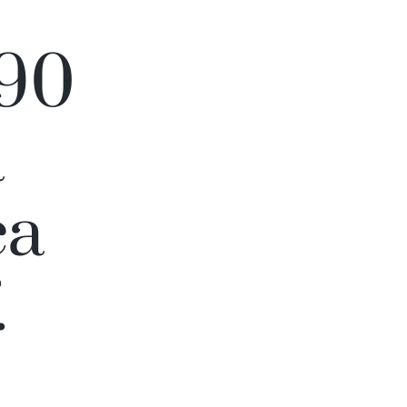
×90
a
ca
.