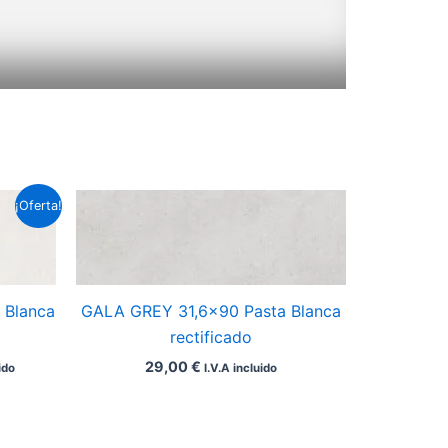
¡Oferta!
 Blanca
GALA GREY 31,6×90 Pasta Blanca
rectificado
29,00
€
ido
I.V.A incluido