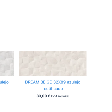
lejo
DREAM BEIGE 32X89 azulejo
rectificado
33,00
€
I.V.A incluido