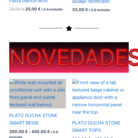
Pasta blanca rectif.
azulejo rectificado
29,00
€
25,00
€
33,00
€
I.V.A incluido
I.V.A incluido
NOVEDADE
Rango
Rango
de
de
precios:
precios:
desde
desde
200,00 €
200,00 €
hasta
hasta
450,00 €
450,00 €
PLATO DUCHA STONE
SMART BEIGE
PLATO DUCHA STONE
SMART TOPO
200,00
€
-
450,00
€
I.V.A
incluido