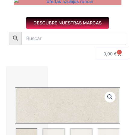
Azulejos diseño floral. Imagen 1 de 8.
DESCUBRE NUESTRAS MARCAS
0
Carrito
0,00
€