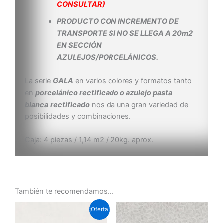
CONSULTAR)
PRODUCTO CON INCREMENTO DE
TRANSPORTE SI NO SE LLEGA A 20m2
EN SECCIÓN
AZULEJOS/PORCELÁNICOS.
La serie
GALA
en varios colores y formatos tanto
en
porcelánico rectificado o azulejo pasta
blanca
rectificado
nos da una gran variedad de
posibilidades y combinaciones.
Caja: 4 piezas / 1,14 m2 / 20kg. aprox.
También te recomendamos…
El
El
¡Oferta!
precio
precio
original
actual