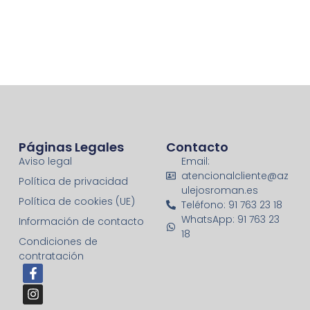
Páginas Legales
Contacto
Aviso legal
Email:
atencionalcliente@az
Política de privacidad
ulejosroman.es
Política de cookies (UE)
Teléfono: 91 763 23 18
WhatsApp: 91 763 23
Información de contacto
18
Condiciones de
contratación
F
I
a
n
c
s
e
t