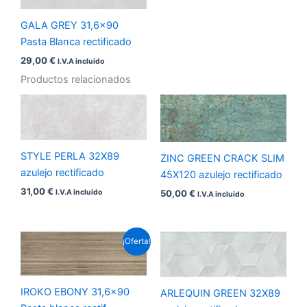
GALA GREY 31,6×90
Pasta Blanca rectificado
29,00
€
I.V.A incluido
Productos relacionados
STYLE PERLA 32X89
ZINC GREEN CRACK SLIM
azulejo rectificado
45X120 azulejo rectificado
31,00
€
50,00
€
I.V.A incluido
I.V.A incluido
El
El
¡Oferta!
precio
precio
original
actual
era:
es:
29,00 €.
25,00 €.
IROKO EBONY 31,6×90
ARLEQUIN GREEN 32X89