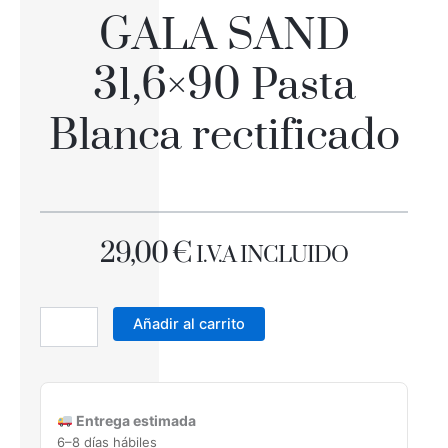
GALA SAND
31,6×90 Pasta
Blanca rectificado
29,00
€
I.V.A INCLUIDO
GALA
SAND
Añadir al carrito
31,6x90
Pasta
Blanca
rectificado
Entrega estimada
cantidad
6–8 días hábiles