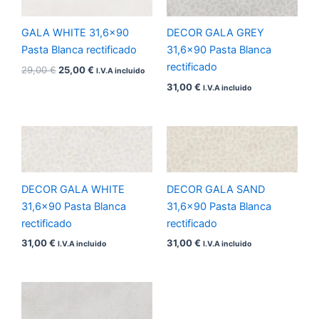
era:
es:
29,00 €.
25,00 €.
GALA WHITE 31,6×90
DECOR GALA GREY
Pasta Blanca rectificado
31,6×90 Pasta Blanca
rectificado
29,00
€
25,00
€
I.V.A incluido
31,00
€
I.V.A incluido
DECOR GALA WHITE
DECOR GALA SAND
31,6×90 Pasta Blanca
31,6×90 Pasta Blanca
rectificado
rectificado
31,00
€
31,00
€
I.V.A incluido
I.V.A incluido