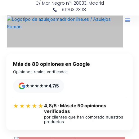
C/ Mar Negro nº1, 28033, Madrid
Ir
contenido
91 763 23 18
al
contenido
Más de 80 opiniones en Google
Opiniones reales verificadas
★★★★★
4,7/5
4,8/5 · Más de 50 opiniones
★★★★★
verificadas
por clientes que han comprado nuestros
productos
Azulejos diseño floral