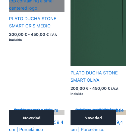
450,00 €
450,00 €
PLATO DUCHA STONE
SMART GRIS MEDIO
200,00
€
-
450,00
€
I.V.A
incluido
PLATO DUCHA STONE
SMART OLIVA
200,00
€
-
450,00
€
I.V.A
incluido
Novedad
Novedad
ICONIC SILVER 59,4×59,4
ICONIC NOCE 59,4×59,4
cm | Porcelánico
cm | Porcelánico