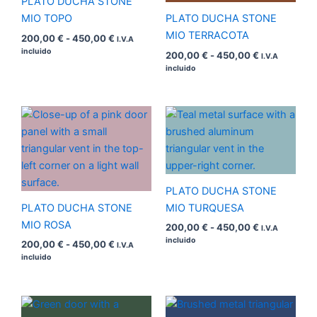
PLATO DUCHA STONE
MIO TOPO
PLATO DUCHA STONE
MIO TERRACOTA
200,00
€
-
450,00
€
I.V.A
incluido
200,00
€
-
450,00
€
I.V.A
incluido
Rango
Rango
de
de
precios:
precios:
desde
desde
200,00 €
200,00 €
hasta
hasta
450,00 €
450,00 €
PLATO DUCHA STONE
PLATO DUCHA STONE
MIO TURQUESA
MIO ROSA
200,00
€
-
450,00
€
I.V.A
incluido
200,00
€
-
450,00
€
I.V.A
incluido
Rango
Rango
de
de