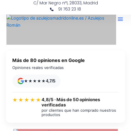
C/ Mar Negro nº1, 28033, Madrid
Ir
contenido
91 763 23 18
al
contenido
Más de 80 opiniones en Google
Opiniones reales verificadas
★★★★★
4,7/5
4,8/5 · Más de 50 opiniones
★★★★★
verificadas
por clientes que han comprado nuestros
productos
Azulejos diseño floral