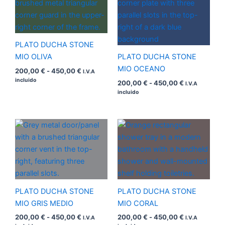
precios:
precios:
desde
desde
200,00 €
200,00 €
hasta
hasta
450,00 €
450,00 €
PLATO DUCHA STONE
MIO OLIVA
PLATO DUCHA STONE
MIO OCEANO
200,00
€
-
450,00
€
I.V.A
incluido
200,00
€
-
450,00
€
I.V.A
incluido
Rango
Rango
de
de
precios:
precios:
desde
desde
200,00 €
200,00 €
hasta
hasta
450,00 €
450,00 €
PLATO DUCHA STONE
PLATO DUCHA STONE
MIO GRIS MEDIO
MIO CORAL
200,00
€
-
450,00
€
200,00
€
-
450,00
€
I.V.A
I.V.A