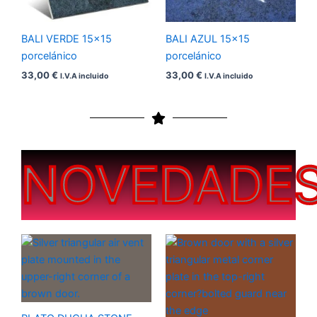
BALI VERDE 15×15
BALI AZUL 15×15
porcelánico
porcelánico
33,00
€
33,00
€
I.V.A incluido
I.V.A incluido
NOVEDADE
Rango
Rango
de
de
precios:
precios:
desde
desde
200,00 €
200,00 €
hasta
hasta
450,00 €
450,00 €