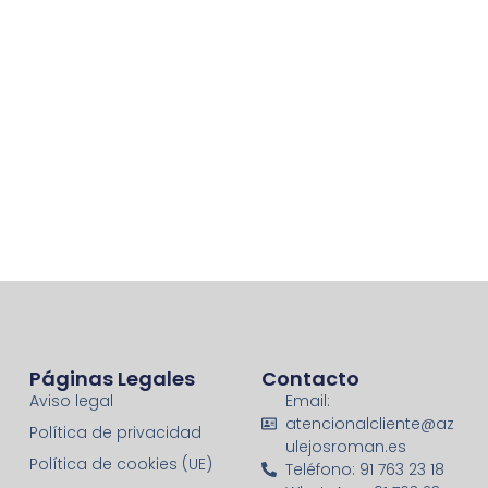
Páginas Legales
Contacto
Aviso legal
Email:
atencionalcliente@az
Política de privacidad
ulejosroman.es
Política de cookies (UE)
Teléfono: 91 763 23 18