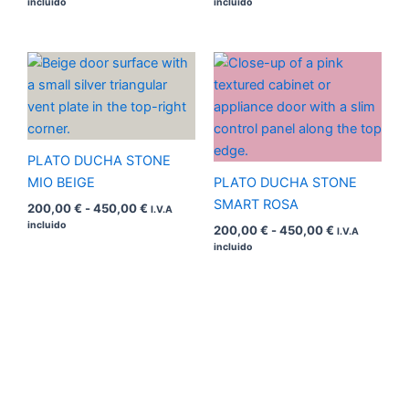
incluido
incluido
Rango
Rango
de
de
precios:
precios:
desde
desde
200,00 €
200,00 €
hasta
hasta
450,00 €
450,00 €
PLATO DUCHA STONE
MIO BEIGE
PLATO DUCHA STONE
SMART ROSA
200,00
€
-
450,00
€
I.V.A
incluido
200,00
€
-
450,00
€
I.V.A
incluido