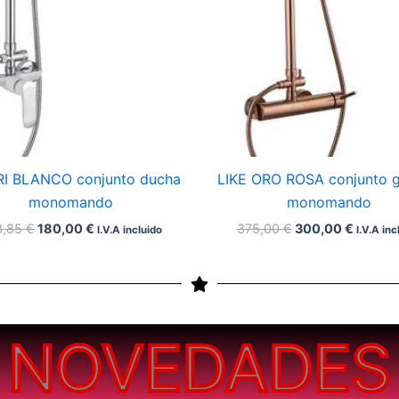
I BLANCO conjunto ducha
LIKE ORO ROSA conjunto gr
monomando
monomando
3,85
€
180,00
€
375,00
€
300,00
€
I.V.A incluido
I.V.A inc
NOVEDADES