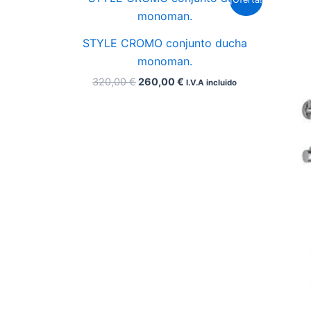
precio
precio
original
actual
era:
es:
STYLE CROMO conjunto ducha
320,00 €.
260,00 €.
monoman.
320,00
€
260,00
€
I.V.A incluido