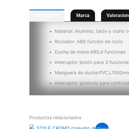
Descripción
Marca
Valoracion
Material: Aluminio, latón y vidrio
Rociador: ABS función de rocío
Ducha de mano:ABS,4 funciones
Interruptor botón para 3 funcione
Manguera de ducha:PVC,L1500m
Interruptor giratorio para control
Productos relacionados
El
El
¡Oferta!