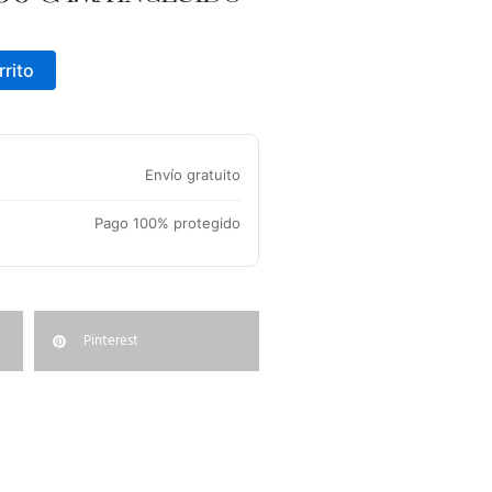
CIO
PRECIO
GINAL
ACTUAL
rrito
ES:
00 €.
280,00 €.
Envío gratuito
Pago 100% protegido
Pinterest