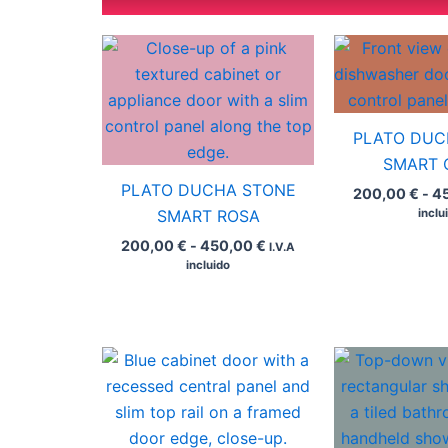
Rango
de
precios:
desde
200,00 €
hasta
PLATO DUC
450,00 €
SMART 
PLATO DUCHA STONE
200,00
€
-
4
SMART ROSA
inclu
200,00
€
-
450,00
€
I.V.A
incluido
Rango
de
precios:
desde
200,00 €
hasta