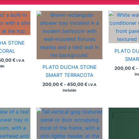
Rango
Rango
de
de
precios:
precios:
desde
desde
200,00 €
200,00 €
hasta
hasta
HA STONE
450,00 €
450,00 €
CORAL
PLATO D
SMAR
50,00
€
I.V.A
ido
PLATO DUCHA STONE
200,00
€
-
SMART TERRACOTA
in
200,00
€
-
450,00
€
I.V.A
incluido
Rango
Rango
de
de
precios:
precios:
desde
desde
200,00 €
200,00 €
hasta
hasta