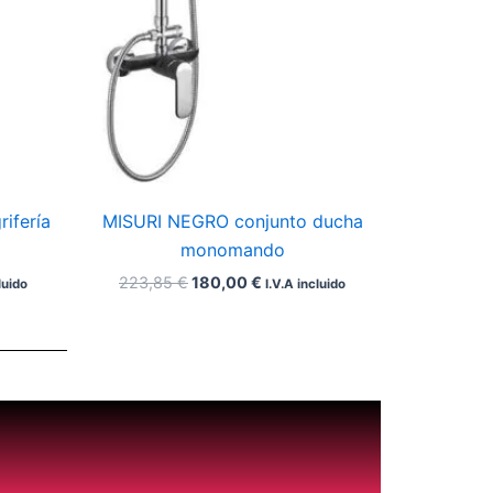
ifería
MISURI NEGRO conjunto ducha
monomando
223,85
€
180,00
€
luido
I.V.A incluido