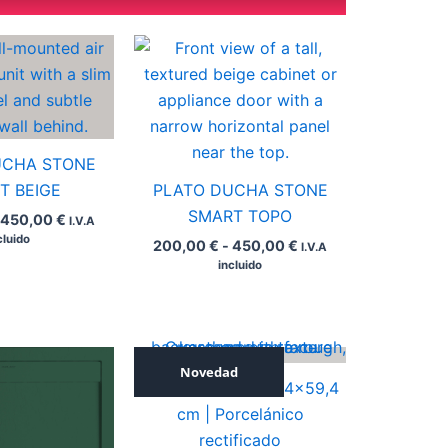
Rango
Rango
de
de
precios:
precios:
desde
desde
200,00 €
200,00 €
hasta
hasta
450,00 €
450,00 €
UCHA STONE
T BEIGE
PLATO DUCHA STONE
SMART TOPO
450,00
€
I.V.A
cluido
200,00
€
-
450,00
€
I.V.A
incluido
Rango
Novedad
de
ICONIC SILVER 59,4×59,4
precios:
desde
cm | Porcelánico
200,00 €
rectificado
hasta