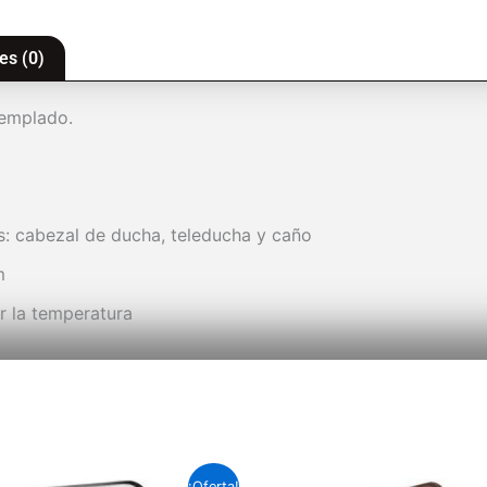
es (0)
 templado.
s: cabezal de ducha, teleducha y caño
m
ar la temperatura
El
El
El
El
¡Oferta!