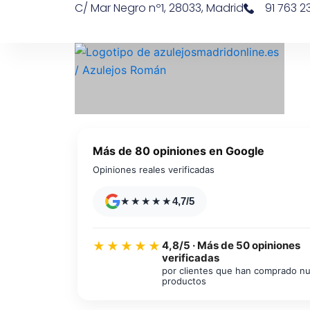
C/ Mar Negro nº1, 28033, Madrid
91 763 23
Ir
contenido
al
contenido
Más de 80 opiniones en Google
Opiniones reales verificadas
★★★★★
4,7/5
4,8/5 · Más de 50 opiniones
★★★★★
verificadas
Azulejos diseño floral
por clientes que han comprado n
productos