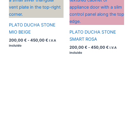
precios:
precios:
desde
desde
200,00 €
200,00 €
hasta
hasta
450,00 €
450,00 €
PLATO DUCHA STONE
MIO BEIGE
PLATO DUCHA STONE
SMART ROSA
200,00
€
-
450,00
€
I.V.A
incluido
200,00
€
-
450,00
€
I.V.A
incluido