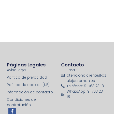
Páginas Legales
Contacto
Aviso legal
Email:
atencionalcliente@az
Política de privacidad
ulejosroman.es
Política de cookies (UE)
Teléfono: 91 763 23 18
WhatsApp: 91 763 23
Información de contacto
18
Condiciones de
contratación
F
I