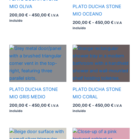
MIO OLIVA
PLATO DUCHA STONE
MIO OCEANO
200,00
€
-
450,00
€
I.V.A
incluido
200,00
€
-
450,00
€
I.V.A
incluido
Rango
Rango
de
de
precios:
precios:
desde
desde
200,00 €
200,00 €
hasta
hasta
450,00 €
450,00 €
PLATO DUCHA STONE
PLATO DUCHA STONE
MIO GRIS MEDIO
MIO CORAL
200,00
€
-
450,00
€
200,00
€
-
450,00
€
I.V.A
I.V.A
incluido
incluido
Rango
Rango
de
de