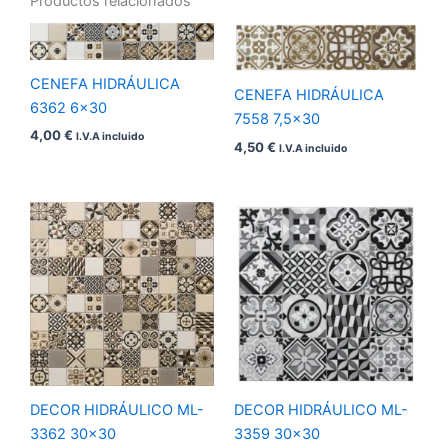
Productos relacionados
de 5
de 5
CENEFA HIDRÁULICA
CENEFA HIDRÁULICA
6362 6×30
7558 7,5×30
4,00
€
I.V.A incluido
4,50
€
I.V.A incluido
DECOR HIDRÁULICO ML-
DECOR HIDRÁULICO ML-
3362 30×30
3359 30×30