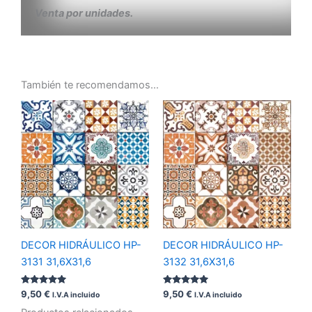
Venta por unidades.
También te recomendamos…
DECOR HIDRÁULICO HP-
DECOR HIDRÁULICO HP-
3131 31,6X31,6
3132 31,6X31,6
Valorado
Valorado
9,50
€
9,50
€
I.V.A incluido
I.V.A incluido
con
con
5.00
5.00