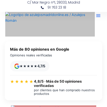
C/ Mar Negro nº1, 28033, Madrid
Ir
contenido
91 763 23 18
al
contenido
Más de 80 opiniones en Google
Opiniones reales verificadas
★★★★★
4,7/5
4,8/5 · Más de 50 opiniones
★★★★★
verificadas
por clientes que han comprado nuestros
productos
Azulejos diseño floral