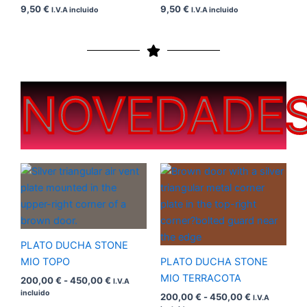
9,50
€
9,50
€
I.V.A incluido
I.V.A incluido
NOVEDADE
Rango
Rango
de
de
precios:
precios:
desde
desde
200,00 €
200,00 €
hasta
hasta
450,00 €
450,00 €
PLATO DUCHA STONE
MIO TOPO
PLATO DUCHA STONE
MIO TERRACOTA
200,00
€
-
450,00
€
I.V.A
incluido
200,00
€
-
450,00
€
I.V.A