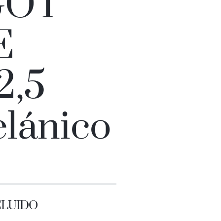
GOT
E
2,5
elánico
NCLUIDO