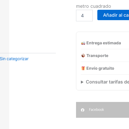
DECO
metro cuadrado
LINGOT
Añadir al ca
BLUE
32x62,5
porcelánico
cantidad
Entrega estimada
Transporte
Sin categorizar
Envío gratuito
Consultar tarifas d
Facebook