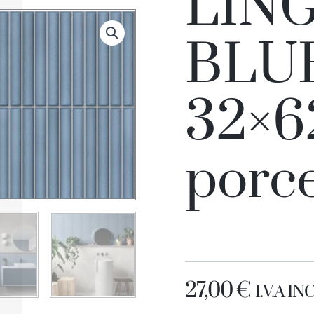
LIN
BLU
32×6
porc
27,00
€
I.V.A I