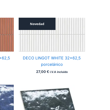
Novedad
×62,5
DECO LINGOT WHITE 32×62,5
porcelánico
27,00
€
I.V.A incluido