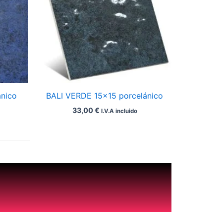
ánico
BALI VERDE 15×15 porcelánico
33,00
€
I.V.A incluido