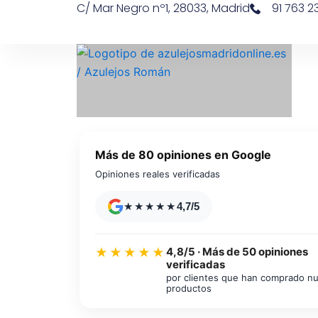
C/ Mar Negro nº1, 28033, Madrid
91 763 23
Ir
contenido
al
contenido
Más de 80 opiniones en Google
Opiniones reales verificadas
★★★★★
4,7/5
4,8/5 · Más de 50 opiniones
★★★★★
verificadas
Azulejos diseño floral
por clientes que han comprado n
productos