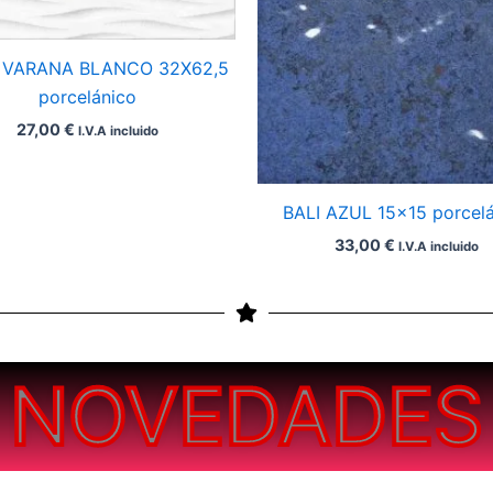
VARANA BLANCO 32X62,5
porcelánico
27,00
€
I.V.A incluido
BALI AZUL 15×15 porcel
33,00
€
I.V.A incluido
NOVEDADES