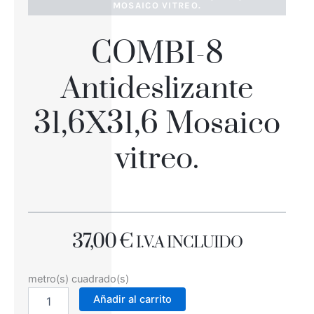
MOSAICO VITREO.
COMBI-8
Antideslizante
31,6X31,6 Mosaico
vitreo.
37,00
€
I.V.A INCLUIDO
COMBI-
metro(s) cuadrado(s)
8
Añadir al carrito
Antideslizante