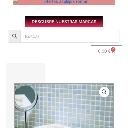
Azulejos diseño floral. Imagen 1 de 8.
DESCUBRE NUESTRAS MARCAS
0
Carrito
0,00
€