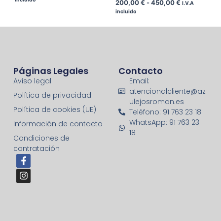
200,00
€
-
450,00
€
I.V.A
incluido
Páginas Legales
Contacto
Aviso legal
Email:
atencionalcliente@az
Política de privacidad
ulejosroman.es
Política de cookies (UE)
Teléfono: 91 763 23 18
WhatsApp: 91 763 23
Información de contacto
18
Condiciones de
contratación
F
I
a
n
c
s
e
t
b
a
o
g
o
r
k
a