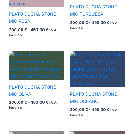
450,00 €
450,00 €
PLATO DUCHA STONE
PLATO DUCHA STONE
MIO TURQUESA
MIO ROSA
200,00
€
-
450,00
€
I.V.A
incluido
200,00
€
-
450,00
€
I.V.A
incluido
Rango
Rango
de
de
precios:
precios:
desde
desde
200,00 €
200,00 €
hasta
hasta
450,00 €
450,00 €
PLATO DUCHA STONE
MIO OLIVA
PLATO DUCHA STONE
MIO OCEANO
200,00
€
-
450,00
€
I.V.A
incluido
200,00
€
-
450,00
€
I.V.A
incluido
Rango
Rango