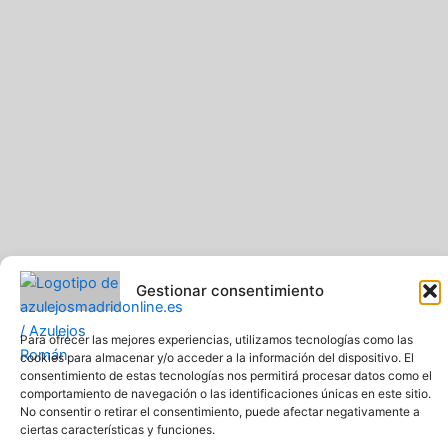
-
m
f
Gestionar consentimiento
Para ofrecer las mejores experiencias, utilizamos tecnologías como las
cookies para almacenar y/o acceder a la información del dispositivo. El
consentimiento de estas tecnologías nos permitirá procesar datos como el
comportamiento de navegación o las identificaciones únicas en este sitio.
No consentir o retirar el consentimiento, puede afectar negativamente a
Pavimentos y Azulejos Román S.L.. Todos los derechos
ciertas características y funciones.
reservados