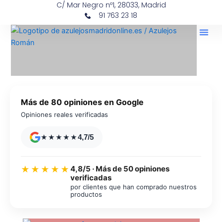
C/ Mar Negro nº1, 28033, Madrid
Ir
contenido
91 763 23 18
al
contenido
Más de 80 opiniones en Google
Opiniones reales verificadas
★★★★★
4,7/5
4,8/5 · Más de 50 opiniones
★★★★★
verificadas
por clientes que han comprado nuestros
productos
Azulejos diseño floral