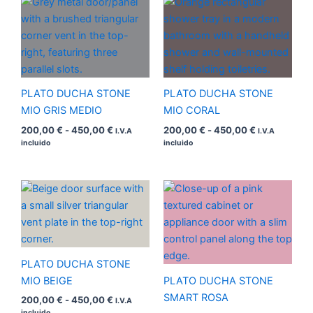
de
de
precios:
precios:
desde
desde
200,00 €
200,00 €
hasta
hasta
450,00 €
450,00 €
PLATO DUCHA STONE
PLATO DUCHA STONE
MIO GRIS MEDIO
MIO CORAL
200,00
€
-
450,00
€
200,00
€
-
450,00
€
I.V.A
I.V.A
incluido
incluido
Rango
Rango
de
de
precios:
precios:
desde
desde
200,00 €
200,00 €
hasta
hasta
450,00 €
450,00 €
PLATO DUCHA STONE
MIO BEIGE
PLATO DUCHA STONE
SMART ROSA
200,00
€
-
450,00
€
I.V.A
incluido