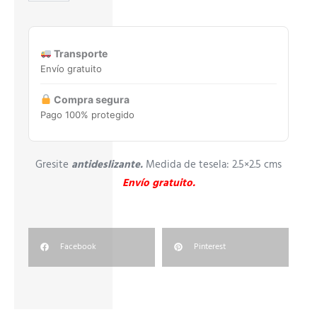
31,6X31,6
Mosaico
vitreo.
cantidad
Transporte
Envío gratuito
Compra segura
Pago 100% protegido
Gresite
antideslizante.
Medida de tesela: 2.5×2.5 cms
Envío gratuito.
Facebook
Pinterest