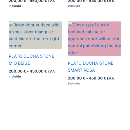
200,00
€
-
450,00
€
200,00
€
-
450,00
€
I.V.A
I.V.A
incluido
incluido
Rango
Rango
de
de
precios:
precios:
desde
desde
200,00 €
200,00 €
hasta
hasta
450,00 €
450,00 €
PLATO DUCHA STONE
MIO BEIGE
PLATO DUCHA STONE
SMART ROSA
200,00
€
-
450,00
€
I.V.A
incluido
200,00
€
-
450,00
€
I.V.A
incluido