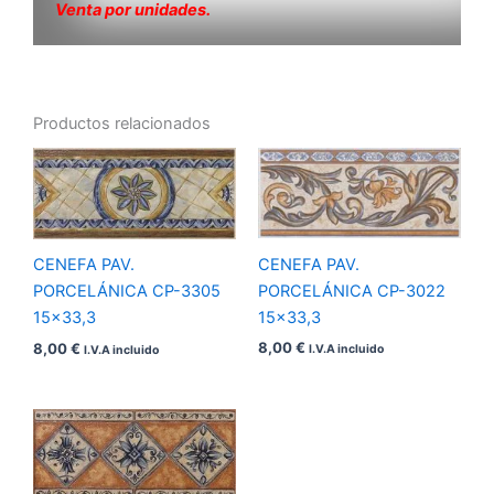
Venta por unidades.
Productos relacionados
CENEFA PAV.
CENEFA PAV.
PORCELÁNICA CP-3022
PORCELÁNICA CP-3305
15×33,3
15×33,3
8,00
€
8,00
€
I.V.A incluido
I.V.A incluido