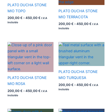
450,00 €
450,00 €
PLATO DUCHA STONE
MIO TOPO
PLATO DUCHA STONE
MIO TERRACOTA
200,00
€
-
450,00
€
I.V.A
incluido
200,00
€
-
450,00
€
I.V.A
incluido
Rango
Rango
de
de
precios:
precios:
desde
desde
200,00 €
200,00 €
hasta
hasta
450,00 €
450,00 €
PLATO DUCHA STONE
PLATO DUCHA STONE
MIO TURQUESA
MIO ROSA
200,00
€
-
450,00
€
I.V.A
incluido
200,00
€
-
450,00
€
I.V.A
incluido
Rango
Rango