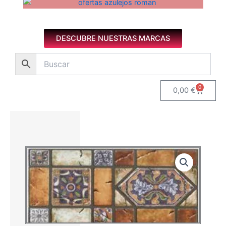
Azulejos diseño floral. Imagen 1 de 8.
DESCUBRE NUESTRAS MARCAS
0
Carrito
0,00
€