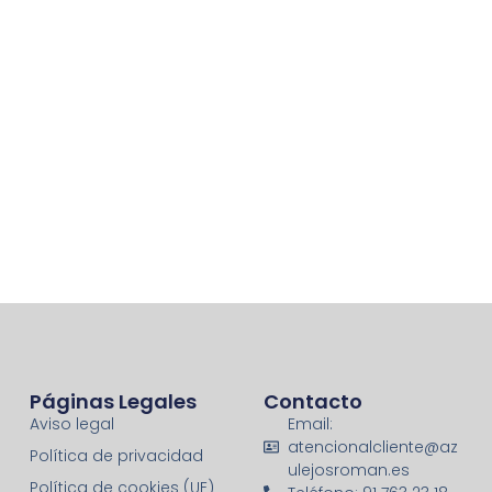
Páginas Legales
Contacto
Aviso legal
Email:
atencionalcliente@az
Política de privacidad
ulejosroman.es
Política de cookies (UE)