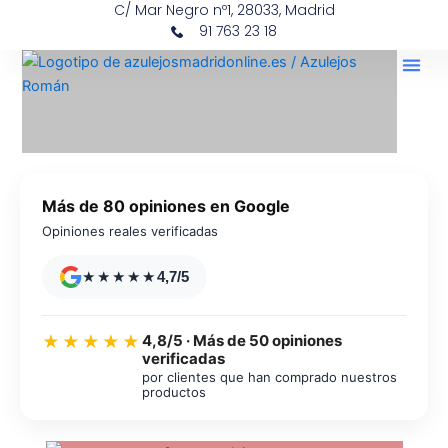
C/ Mar Negro nº1, 28033, Madrid
Ir
contenido
91 763 23 18
al
contenido
Más de 80 opiniones en Google
Opiniones reales verificadas
★★★★★
4,7/5
4,8/5 · Más de 50 opiniones
★★★★★
verificadas
por clientes que han comprado nuestros
productos
Azulejos diseño floral