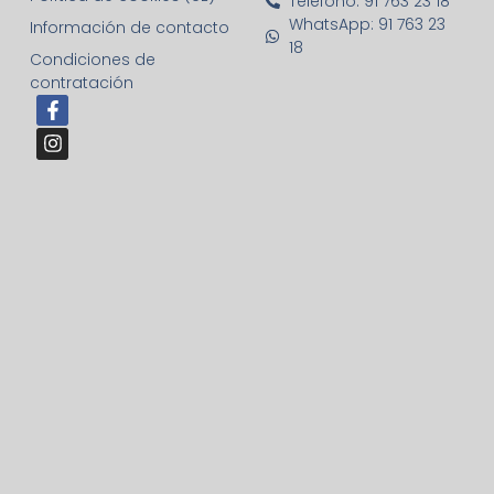
Teléfono: 91 763 23 18
WhatsApp: 91 763 23
Información de contacto
18
Condiciones de
contratación
F
I
a
n
c
s
e
t
b
a
o
g
o
r
k
a
-
m
f