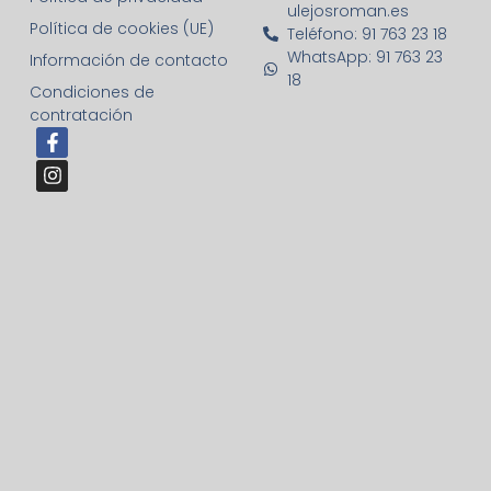
ulejosroman.es
Política de cookies (UE)
Teléfono: 91 763 23 18
WhatsApp: 91 763 23
Información de contacto
18
Condiciones de
contratación
F
I
a
n
c
s
e
t
b
a
o
g
o
r
k
a
-
m
f