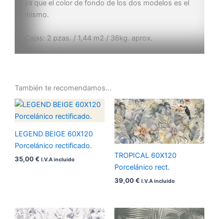
ya que el color de fondo de los dos modelos es el
mismo.
Cajas: 2 pzas. / 1,44 m2 / 36kg. aprox.
También te recomendamos…
LEGEND BEIGE 60X120
Porcelánico rectificado.
TROPICAL 60X120
35,00
€
I.V.A incluido
Porcelánico rect.
39,00
€
I.V.A incluido