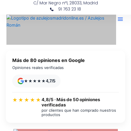
C/ Mar Negro nº1, 28033, Madrid
Ir
contenido
91 763 23 18
al
contenido
Más de 80 opiniones en Google
Opiniones reales verificadas
★★★★★
4,7/5
4,8/5 · Más de 50 opiniones
★★★★★
verificadas
por clientes que han comprado nuestros
productos
Azulejos diseño floral