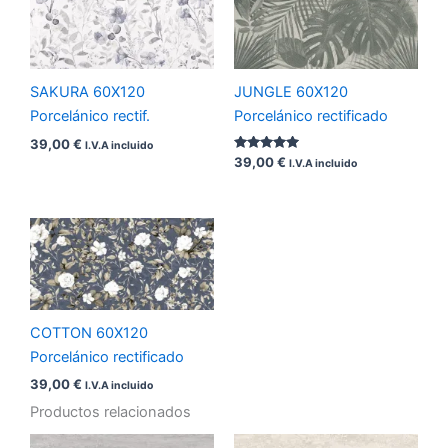
SAKURA 60X120
JUNGLE 60X120
Porcelánico rectif.
Porcelánico rectificado
39,00
€
I.V.A incluido
Valorado
39,00
€
I.V.A incluido
con
5.00
de 5
COTTON 60X120
Porcelánico rectificado
39,00
€
I.V.A incluido
Productos relacionados