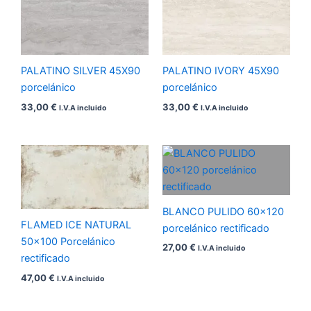
PALATINO SILVER 45X90
PALATINO IVORY 45X90
porcelánico
porcelánico
33,00
€
33,00
€
I.V.A incluido
I.V.A incluido
BLANCO PULIDO 60×120
FLAMED ICE NATURAL
porcelánico rectificado
50×100 Porcelánico
27,00
€
I.V.A incluido
rectificado
47,00
€
I.V.A incluido