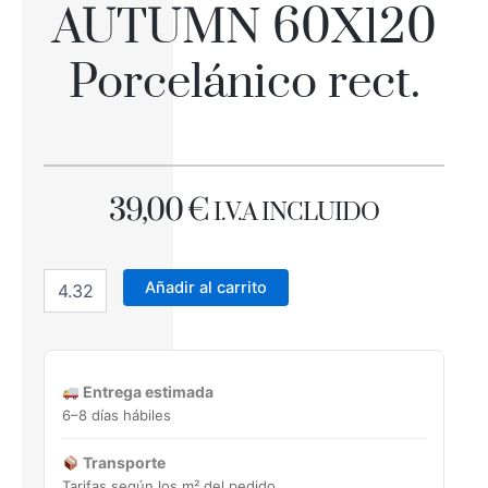
AUTUMN 60X120
Porcelánico rect.
39,00
€
I.V.A INCLUIDO
AUTUMN
60X120
Añadir al carrito
Porcelánico
rect.
cantidad
Entrega estimada
6–8 días hábiles
Transporte
Tarifas según los m² del pedido