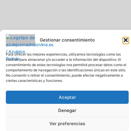
Gestionar consentimiento
Para ofrecer las mejores experiencias, utilizamos tecnologías como las
cookies para almacenar y/o acceder a la información del dispositivo. El
Pavimentos y Azulejos Román S.L.. Todos los derechos
consentimiento de estas tecnologías nos permitirá procesar datos como el
reservados
comportamiento de navegación o las identificaciones únicas en este sitio.
No consentir o retirar el consentimiento, puede afectar negativamente a
Web creada y diseñada por Pavimentos y Azulejos Román S.L
ciertas características y funciones.
Comprar azulejos online baratos y de calidad
Aceptar
Denegar
Ver preferencias