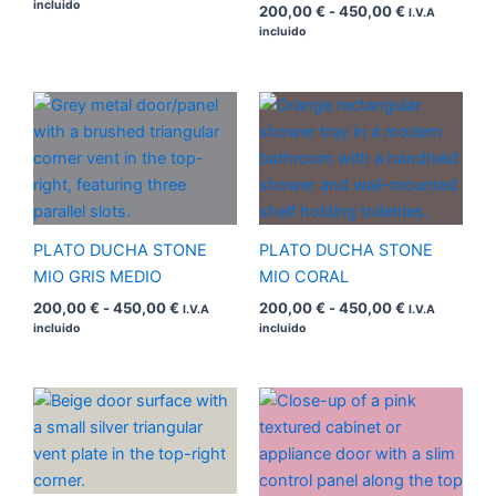
incluido
200,00
€
-
450,00
€
I.V.A
incluido
Rango
Rango
de
de
precios:
precios:
desde
desde
200,00 €
200,00 €
hasta
hasta
450,00 €
450,00 €
PLATO DUCHA STONE
PLATO DUCHA STONE
MIO GRIS MEDIO
MIO CORAL
200,00
€
-
450,00
€
200,00
€
-
450,00
€
I.V.A
I.V.A
incluido
incluido
Rango
Rango
de
de
precios:
precios:
desde
desde
200,00 €
200,00 €
hasta
hasta