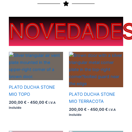
NOVEDADE
Rango
Rango
de
de
precios:
precios:
desde
desde
200,00 €
200,00 €
hasta
hasta
450,00 €
450,00 €
PLATO DUCHA STONE
MIO TOPO
PLATO DUCHA STONE
MIO TERRACOTA
200,00
€
-
450,00
€
I.V.A
incluido
200,00
€
-
450,00
€
I.V.A
incluido