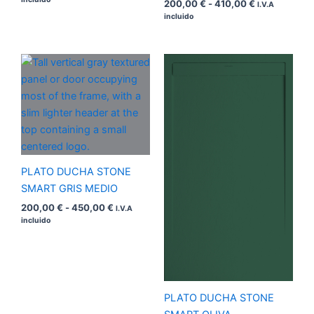
200,00
€
-
410,00
€
I.V.A
incluido
Rango
Rango
de
de
precios:
precios:
desde
desde
200,00 €
200,00 €
hasta
hasta
450,00 €
450,00 €
PLATO DUCHA STONE
SMART GRIS MEDIO
200,00
€
-
450,00
€
I.V.A
incluido
PLATO DUCHA STONE