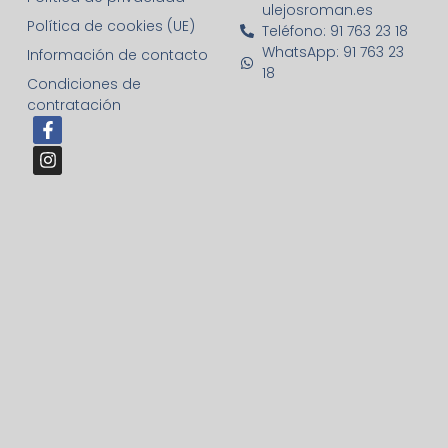
ulejosroman.es
Política de cookies (UE)
Teléfono: 91 763 23 18
WhatsApp: 91 763 23
Información de contacto
18
Condiciones de
contratación
F
I
a
n
c
s
e
t
b
a
o
g
o
r
k
a
-
m
f