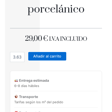
porcelánico
29,00
€
I.V.A INCLUIDO
MANHATTAN
COLOR
Añadir al carrito
31X56
porcelánico
cantidad
Entrega estimada
6–8 días hábiles
Transporte
Tarifas según los m² del pedido