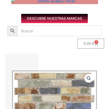
Azulejos diseño floral. Imagen 1 de 8.
DESCUBRE NUESTRAS MARCAS
0
Carrito
0,00
€