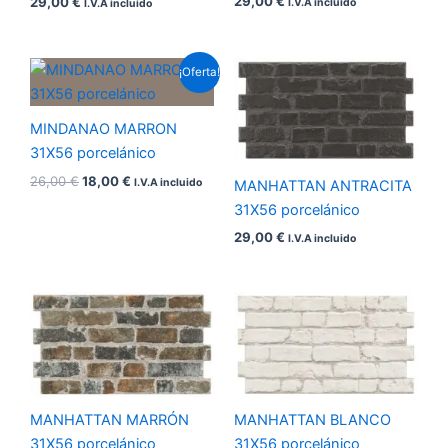
29,00
€
29,00
€
I.V.A incluido
I.V.A incluido
El
El
¡Oferta!
precio
precio
original
actual
era:
es:
MINDANAO MARRON
26,00 €.
18,00 €.
31X56 porcelánico
26,00
€
18,00
€
I.V.A incluido
MANHATTAN ANTRACITA
31X56 porcelánico
29,00
€
I.V.A incluido
MANHATTAN MARRÓN
MANHATTAN BLANCO
31X56 porcelánico
31X56 porcelánico