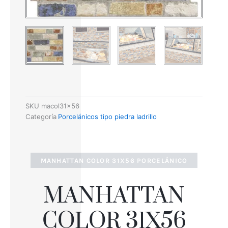
SKU
macol31x56
Categoría
Porcelánicos tipo piedra ladrillo
MANHATTAN COLOR 31X56 PORCELÁNICO
MANHATTAN
COLOR 31X56