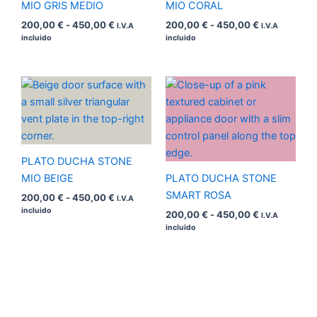
MIO GRIS MEDIO
MIO CORAL
200,00
€
-
450,00
€
200,00
€
-
450,00
€
I.V.A
I.V.A
incluido
incluido
Rango
Rango
de
de
precios:
precios:
desde
desde
200,00 €
200,00 €
hasta
hasta
450,00 €
450,00 €
PLATO DUCHA STONE
MIO BEIGE
PLATO DUCHA STONE
SMART ROSA
200,00
€
-
450,00
€
I.V.A
incluido
200,00
€
-
450,00
€
I.V.A
incluido