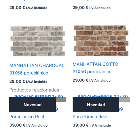
29,00
€
29,00
€
I.V.A incluido
I.V.A incluido
MANHATTAN COTTO
MANHATTAN CHARCOAL
31X56 porcelánico
31X56 porcelánico
29,00
€
I.V.A incluido
29,00
€
I.V.A incluido
Productos relacionados
Novedad
Novedad
ARCALIS BEIGE 32×89
ARCALIS WHITE 32×89
Porcelánico Rect.
Porcelánico Rect.
39,00
€
39,00
€
I.V.A incluido
I.V.A incluido