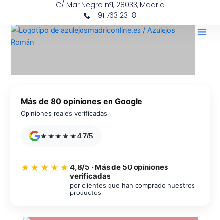
C/ Mar Negro nº1, 28033, Madrid
Ir
contenido
91 763 23 18
al
contenido
Más de 80 opiniones en Google
Opiniones reales verificadas
★★★★★
4,7/5
4,8/5 · Más de 50 opiniones
★★★★★
verificadas
por clientes que han comprado nuestros
productos
Azulejos diseño floral