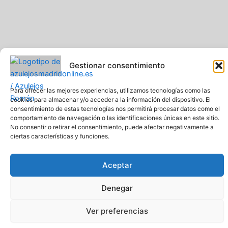
Gestionar consentimiento
Para ofrecer las mejores experiencias, utilizamos tecnologías como las
cookies para almacenar y/o acceder a la información del dispositivo. El
consentimiento de estas tecnologías nos permitirá procesar datos como el
Pavimentos y Azulejos Román S.L.. Todos los derechos
comportamiento de navegación o las identificaciones únicas en este sitio.
reservados
No consentir o retirar el consentimiento, puede afectar negativamente a
Web creada y diseñada por Pavimentos y Azulejos Román S.L
ciertas características y funciones.
Comprar azulejos online baratos y de calidad
Aceptar
Denegar
Ver preferencias