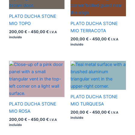
200,00 €
200,00 €
hasta
hasta
450,00 €
450,00 €
PLATO DUCHA STONE
MIO TOPO
PLATO DUCHA STONE
MIO TERRACOTA
200,00
€
-
450,00
€
I.V.A
incluido
200,00
€
-
450,00
€
I.V.A
incluido
Rango
Rango
de
de
precios:
precios:
desde
desde
200,00 €
200,00 €
hasta
hasta
450,00 €
450,00 €
PLATO DUCHA STONE
PLATO DUCHA STONE
MIO TURQUESA
MIO ROSA
200,00
€
-
450,00
€
I.V.A
incluido
200,00
€
-
450,00
€
I.V.A
incluido