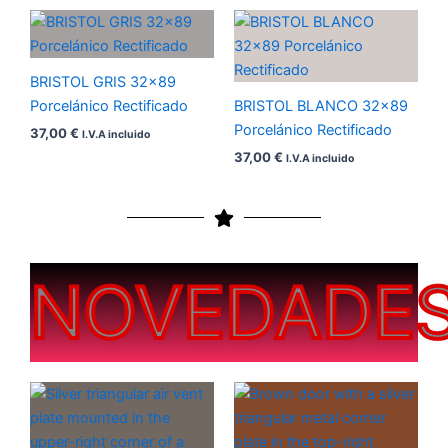
BRISTOL GRIS 32×89
Porcelánico Rectificado
BRISTOL BLANCO 32×89
Porcelánico Rectificado
37,00
€
I.V.A incluido
37,00
€
I.V.A incluido
NOVEDADE
Rango
Rango
de
de
precios:
precios:
desde
desde