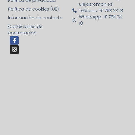
Política de privacidad
ulejosroman.es
Política de cookies (UE)
Teléfono: 91 763 23 18
WhatsApp: 91 763 23
Información de contacto
18
Condiciones de
contratación
F
I
a
n
c
s
e
t
b
a
o
g
o
r
k
a
-
m
f