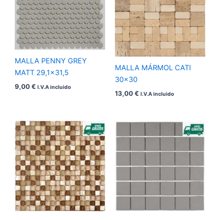
MALLA PENNY GREY
MALLA MÁRMOL CATI
MATT 29,1×31,5
30×30
9,00
€
I.V.A incluido
13,00
€
I.V.A incluido