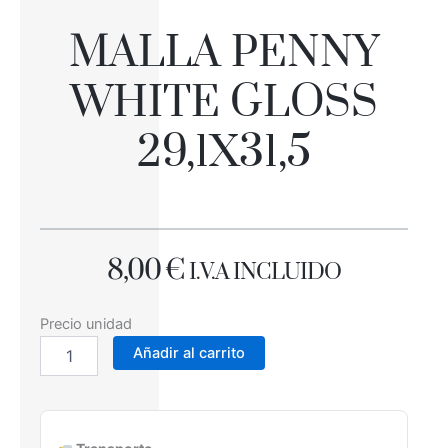
MALLA PENNY
WHITE GLOSS
29,1X31,5
8,00
€
I.V.A INCLUIDO
MALLA
Precio unidad
PENNY
Añadir al carrito
WHITE
GLOSS
29,1X31,5
cantidad