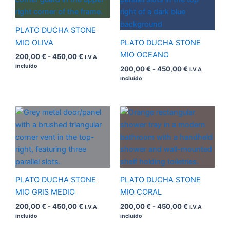
200,00 €
200,00 €
hasta
hasta
450,00 €
450,00 €
PLATO DUCHA STONE
MIO OLIVA
PLATO DUCHA STONE
MIO OCEANO
200,00
€
-
450,00
€
I.V.A
incluido
200,00
€
-
450,00
€
I.V.A
incluido
Rango
Rango
de
de
precios:
precios:
desde
desde
200,00 €
200,00 €
hasta
hasta
450,00 €
450,00 €
PLATO DUCHA STONE
PLATO DUCHA STONE
MIO GRIS MEDIO
MIO CORAL
200,00
€
-
450,00
€
200,00
€
-
450,00
€
I.V.A
I.V.A
incluido
incluido