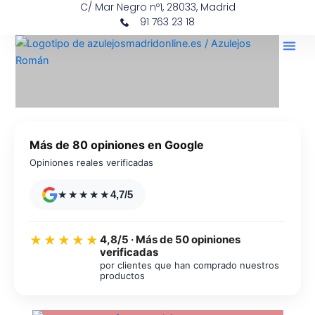
C/ Mar Negro nº1, 28033, Madrid
Ir
contenido
91 763 23 18
al
contenido
Más de 80 opiniones en Google
Opiniones reales verificadas
★★★★★
4,7/5
4,8/5 · Más de 50 opiniones
★★★★★
verificadas
por clientes que han comprado nuestros
productos
Azulejos diseño floral