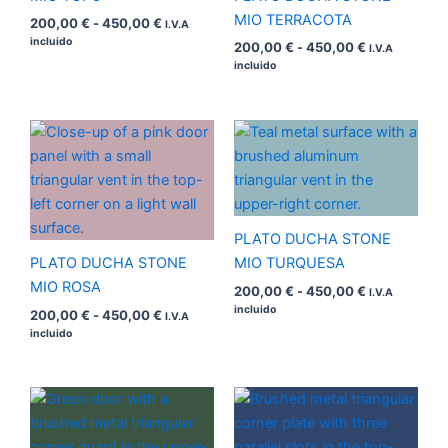
MIO TERRACOTA
200,00
€
-
450,00
€
I.V.A
incluido
200,00
€
-
450,00
€
I.V.A
incluido
Rango
Rango
de
de
precios:
precios:
desde
desde
200,00 €
200,00 €
hasta
hasta
450,00 €
450,00 €
PLATO DUCHA STONE
PLATO DUCHA STONE
MIO TURQUESA
MIO ROSA
200,00
€
-
450,00
€
I.V.A
incluido
200,00
€
-
450,00
€
I.V.A
incluido
Rango
Rango
de
de
precios:
precios:
desde
desde