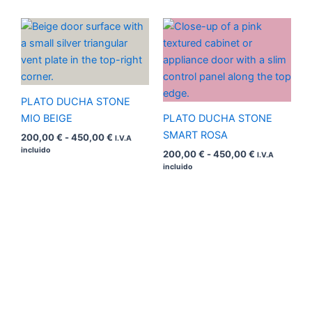
Rango
Rango
de
de
precios:
precios:
desde
desde
200,00 €
200,00 €
hasta
hasta
450,00 €
450,00 €
PLATO DUCHA STONE
MIO BEIGE
PLATO DUCHA STONE
SMART ROSA
200,00
€
-
450,00
€
I.V.A
incluido
200,00
€
-
450,00
€
I.V.A
incluido