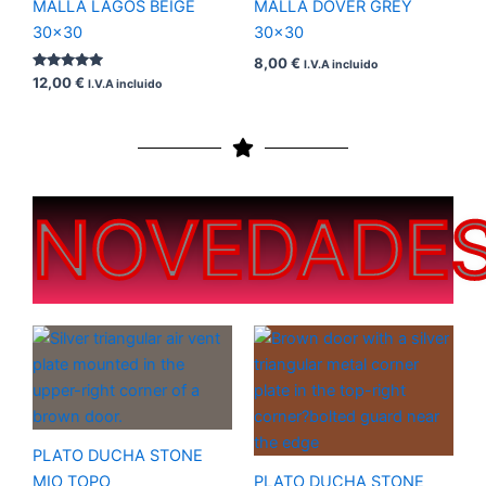
MALLA LAGOS BEIGE
MALLA DOVER GREY
30×30
30×30
8,00
€
I.V.A incluido
Valorado
12,00
€
I.V.A incluido
con
5.00
de 5
NOVEDADE
Rango
Rango
de
de
precios:
precios:
desde
desde
200,00 €
200,00 €
hasta
hasta
450,00 €
450,00 €
PLATO DUCHA STONE
MIO TOPO
PLATO DUCHA STONE