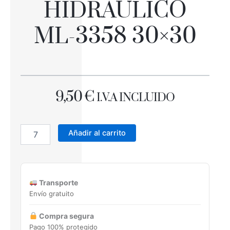
HIDRÁULICO
ML-3358 30×30
9,50
€
I.V.A INCLUIDO
DECOR
HIDRÁULICO
Añadir al carrito
ML-
3358
30x30
cantidad
Transporte
Envío gratuito
Compra segura
Pago 100% protegido