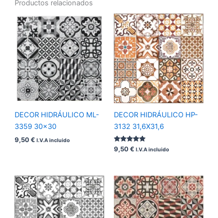
Productos relacionados
DECOR HIDRÁULICO ML-
DECOR HIDRÁULICO HP-
3359 30×30
3132 31,6X31,6
9,50
€
I.V.A incluido
Valorado
9,50
€
I.V.A incluido
con
5.00
de 5