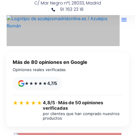
C/ Mar Negro nº1, 28033, Madrid
Ir
contenido
91 763 23 18
al
contenido
Más de 80 opiniones en Google
Opiniones reales verificadas
★★★★★
4,7/5
4,8/5 · Más de 50 opiniones
★★★★★
verificadas
por clientes que han comprado nuestros
productos
Azulejos diseño floral