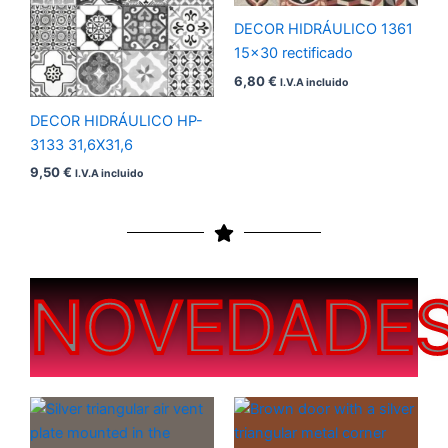
DECOR HIDRÁULICO 1361
15×30 rectificado
6,80
€
I.V.A incluido
DECOR HIDRÁULICO HP-
3133 31,6X31,6
9,50
€
I.V.A incluido
NOVEDADE
Rango
Rango
de
de
precios:
precios: