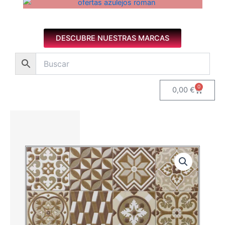
Azulejos diseño floral. Imagen 1 de 8.
DESCUBRE NUESTRAS MARCAS
0
Carrito
0,00
€