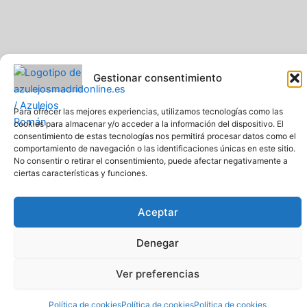
Gestionar consentimiento
Para ofrecer las mejores experiencias, utilizamos tecnologías como las
cookies para almacenar y/o acceder a la información del dispositivo. El
consentimiento de estas tecnologías nos permitirá procesar datos como el
comportamiento de navegación o las identificaciones únicas en este sitio.
Pavimentos y Azulejos Román S.L.. Todos los derechos
No consentir o retirar el consentimiento, puede afectar negativamente a
reservados
ciertas características y funciones.
Web creada y diseñada por Pavimentos y Azulejos Román S.L
Comprar azulejos online baratos y de calidad
Aceptar
Denegar
Ver preferencias
Política de cookies
Política de cookies
Política de cookies