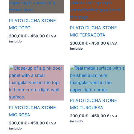
desde
desde
200,00 €
200,00 €
hasta
hasta
450,00 €
450,00 €
PLATO DUCHA STONE
MIO TOPO
PLATO DUCHA STONE
MIO TERRACOTA
200,00
€
-
450,00
€
I.V.A
incluido
200,00
€
-
450,00
€
I.V.A
incluido
Rango
Rango
de
de
precios:
precios:
desde
desde
200,00 €
200,00 €
hasta
hasta
450,00 €
450,00 €
PLATO DUCHA STONE
PLATO DUCHA STONE
MIO TURQUESA
MIO ROSA
200,00
€
-
450,00
€
I.V.A
incluido
200,00
€
-
450,00
€
I.V.A
incluido