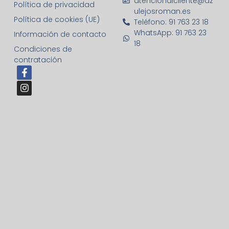
atencionalcliente@az
Política de privacidad
ulejosroman.es
Política de cookies (UE)
Teléfono: 91 763 23 18
WhatsApp: 91 763 23
Información de contacto
18
Condiciones de
contratación
F
I
a
n
c
s
e
t
b
a
o
g
o
r
k
a
-
m
f