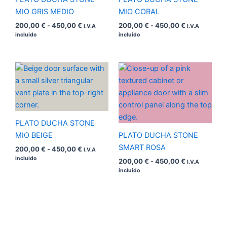
MIO GRIS MEDIO
MIO CORAL
200,00
€
-
450,00
€
200,00
€
-
450,00
€
I.V.A
I.V.A
incluido
incluido
Rango
Rango
de
de
precios:
precios:
desde
desde
200,00 €
200,00 €
hasta
hasta
450,00 €
450,00 €
PLATO DUCHA STONE
MIO BEIGE
PLATO DUCHA STONE
SMART ROSA
200,00
€
-
450,00
€
I.V.A
incluido
200,00
€
-
450,00
€
I.V.A
incluido