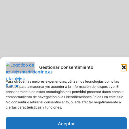
Gestionar consentimiento
Para ofrecer las mejores experiencias, utilizamos tecnologías como las
cookies para almacenar y/o acceder a la información del dispositivo. El
consentimiento de estas tecnologías nos permitirá procesar datos como el
comportamiento de navegación o las identificaciones únicas en este sitio.
Pavimentos y Azulejos Román S.L.. Todos los derechos
No consentir o retirar el consentimiento, puede afectar negativamente a
reservados
ciertas características y funciones.
Web creada y diseñada por Pavimentos y Azulejos Román S.L
Comprar azulejos online baratos y de calidad
Aceptar