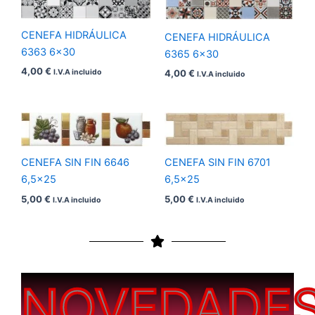
CENEFA HIDRÁULICA
CENEFA HIDRÁULICA
6363 6×30
6365 6×30
4,00
€
4,00
€
I.V.A incluido
I.V.A incluido
CENEFA SIN FIN 6646
CENEFA SIN FIN 6701
6,5×25
6,5×25
5,00
€
5,00
€
I.V.A incluido
I.V.A incluido
NOVEDADE