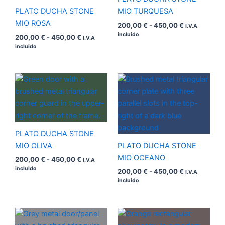
PLATO DUCHA STONE
MIO TURQUESA
MIO ROSA
200,00
€
-
450,00
€
I.V.A
incluido
200,00
€
-
450,00
€
I.V.A
incluido
Rango
Rango
de
de
precios:
precios:
desde
desde
200,00 €
200,00 €
hasta
hasta
450,00 €
450,00 €
PLATO DUCHA STONE
MIO OLIVA
PLATO DUCHA STONE
MIO OCEANO
200,00
€
-
450,00
€
I.V.A
incluido
200,00
€
-
450,00
€
I.V.A
incluido
Rango
Rango
de
de