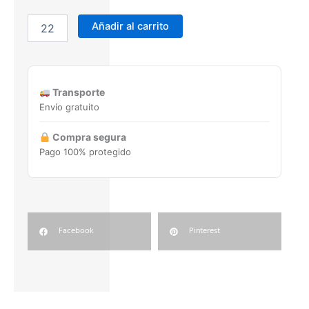
CENEFA
SIN
Añadir al carrito
FIN
C-
5518
5X20
Transporte
cantidad
Envío gratuito
Compra segura
Pago 100% protegido
Facebook
Pinterest