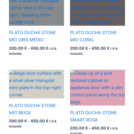
precios:
precios:
desde
desde
200,00 €
200,00 €
hasta
hasta
450,00 €
450,00 €
PLATO DUCHA STONE
PLATO DUCHA STONE
MIO GRIS MEDIO
MIO CORAL
200,00
€
-
450,00
€
200,00
€
-
450,00
€
I.V.A
I.V.A
incluido
incluido
Rango
Rango
de
de
precios:
precios:
desde
desde
200,00 €
200,00 €
hasta
hasta
450,00 €
450,00 €
PLATO DUCHA STONE
MIO BEIGE
PLATO DUCHA STONE
SMART ROSA
200,00
€
-
450,00
€
I.V.A
incluido
200,00
€
-
450,00
€
I.V.A
incluido