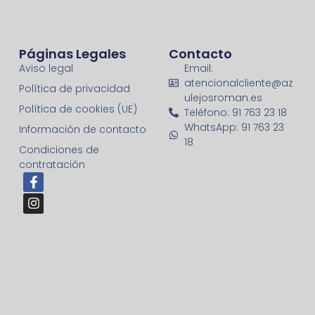
Páginas Legales
Contacto
Aviso legal
Email:
atencionalcliente@az
Política de privacidad
ulejosroman.es
Política de cookies (UE)
Teléfono: 91 763 23 18
WhatsApp: 91 763 23
Información de contacto
18
Condiciones de
contratación
F
I
a
n
c
s
e
t
b
a
o
g
o
r
k
a
-
m
f