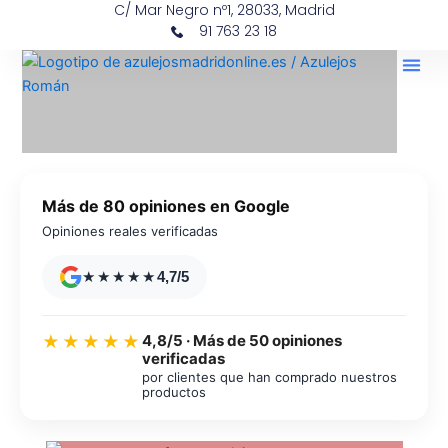
C/ Mar Negro nº1, 28033, Madrid
Ir
contenido
91 763 23 18
al
contenido
Más de 80 opiniones en Google
Opiniones reales verificadas
★★★★★
4,7/5
4,8/5 · Más de 50 opiniones
★★★★★
verificadas
por clientes que han comprado nuestros
productos
Azulejos diseño floral