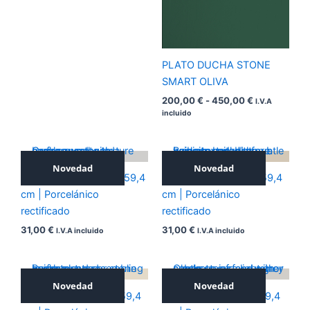
PLATO DUCHA STONE
SMART OLIVA
200,00
€
-
450,00
€
I.V.A
incluido
Novedad
Novedad
ICONIC SILVER 59,4×59,4
ICONIC NOCE 59,4×59,4
cm | Porcelánico
cm | Porcelánico
rectificado
rectificado
31,00
€
31,00
€
I.V.A incluido
I.V.A incluido
Novedad
Novedad
ICONIC BEIGE 59,4×59,4
ICONIC GREY 59,4×59,4