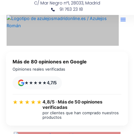
C/ Mar Negro nº1, 28033, Madrid
Ir
contenido
91 763 23 18
al
contenido
Más de 80 opiniones en Google
Opiniones reales verificadas
★★★★★
4,7/5
4,8/5 · Más de 50 opiniones
★★★★★
verificadas
por clientes que han comprado nuestros
productos
Azulejos diseño floral