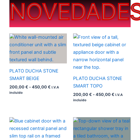
NOVEDADE
Rango
Rango
de
de
precios:
precios:
desde
desde
200,00 €
200,00 €
hasta
hasta
450,00 €
450,00 €
PLATO DUCHA STONE
SMART BEIGE
PLATO DUCHA STONE
SMART TOPO
200,00
€
-
450,00
€
I.V.A
incluido
200,00
€
-
450,00
€
I.V.A
incluido
Rango
Rango
de
de
precios:
precios:
desde
desde