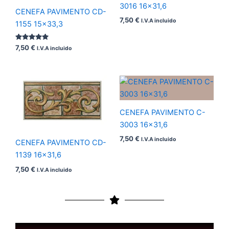
3016 16×31,6
CENEFA PAVIMENTO CD-
7,50
€
I.V.A incluido
1155 15×33,3
Valorado
7,50
€
I.V.A incluido
con
5.00
de 5
CENEFA PAVIMENTO C-
3003 16×31,6
7,50
€
I.V.A incluido
CENEFA PAVIMENTO CD-
1139 16×31,6
7,50
€
I.V.A incluido