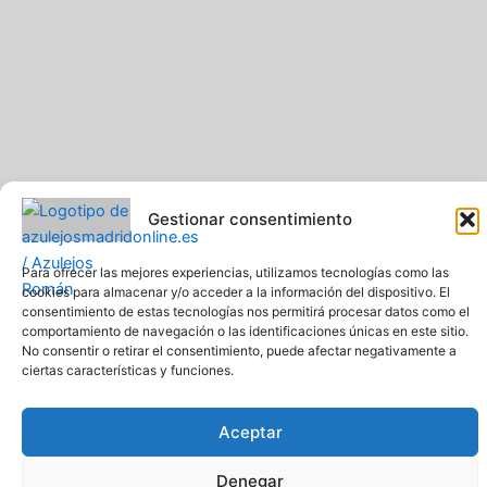
Gestionar consentimiento
Para ofrecer las mejores experiencias, utilizamos tecnologías como las
cookies para almacenar y/o acceder a la información del dispositivo. El
consentimiento de estas tecnologías nos permitirá procesar datos como el
comportamiento de navegación o las identificaciones únicas en este sitio.
No consentir o retirar el consentimiento, puede afectar negativamente a
Pavimentos y Azulejos Román S.L.. Todos los derechos
ciertas características y funciones.
reservados
Web creada y diseñada por Pavimentos y Azulejos Román S.L
Comprar azulejos online baratos y de calidad
Aceptar
Denegar