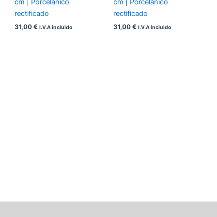
cm | Porcelánico
cm | Porcelánico
rectificado
rectificado
31,00
€
31,00
€
I.V.A incluido
I.V.A incluido