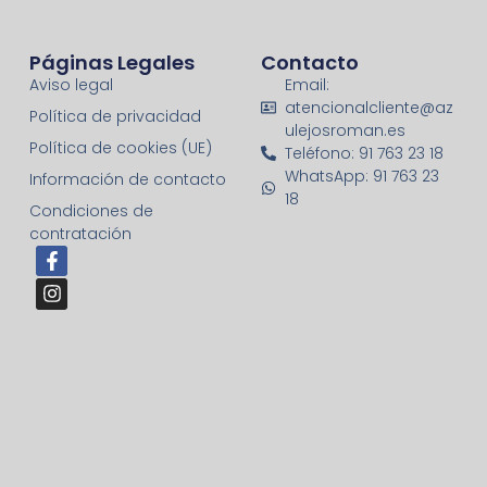
Páginas Legales
Contacto
Aviso legal
Email:
atencionalcliente@az
Política de privacidad
ulejosroman.es
Política de cookies (UE)
Teléfono: 91 763 23 18
WhatsApp: 91 763 23
Información de contacto
18
Condiciones de
contratación
F
I
a
n
c
s
e
t
b
a
o
g
o
r
k
a
-
m
f