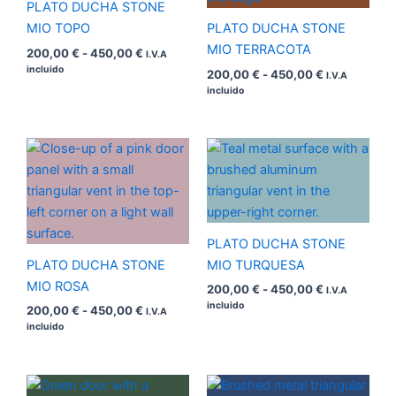
PLATO DUCHA STONE
MIO TOPO
PLATO DUCHA STONE
MIO TERRACOTA
200,00
€
-
450,00
€
I.V.A
incluido
200,00
€
-
450,00
€
I.V.A
incluido
Rango
Rango
de
de
precios:
precios:
desde
desde
200,00 €
200,00 €
hasta
hasta
450,00 €
450,00 €
PLATO DUCHA STONE
PLATO DUCHA STONE
MIO TURQUESA
MIO ROSA
200,00
€
-
450,00
€
I.V.A
incluido
200,00
€
-
450,00
€
I.V.A
incluido
Rango
Rango
de
de