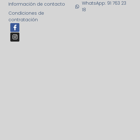
WhatsApp: 91 763 23
Información de contacto
18
Condiciones de
contratación
F
I
a
n
c
s
e
t
b
a
o
g
o
r
k
a
-
m
f