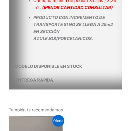
Cantidad mínima de pedido 3 cajas / 3,24
m2.
(MENOR CANTIDAD CONSULTAR)
PRODUCTO CON INCREMENTO DE
TRANSPORTE SI NO SE LLEGA A 25m2
EN SECCIÓN
AZULEJOS/PORCELÁNICOS.
MODELO DISPONIBLE EN STOCK
ENTREGA RÁPIDA.
También te recomendamos…
El
El
¡Oferta!
precio
precio
original
actual