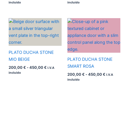
incluido
incluido
Rango
Rango
de
de
precios:
precios:
desde
desde
200,00 €
200,00 €
hasta
hasta
450,00 €
450,00 €
PLATO DUCHA STONE
MIO BEIGE
PLATO DUCHA STONE
SMART ROSA
200,00
€
-
450,00
€
I.V.A
incluido
200,00
€
-
450,00
€
I.V.A
incluido