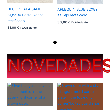
DECOR GALA SAND
ARLEQUIN BLUE 32X89
31,6×90 Pasta Blanca
azulejo rectificado
rectificado
33,00
€
I.V.A incluido
31,00
€
I.V.A incluido
NOVEDADE
Rango
Rango
de
de
precios:
precios:
desde
desde
200,00 €
200,00 €
hasta
hasta
450,00 €
450,00 €