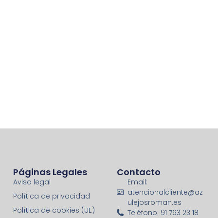
Páginas Legales
Contacto
Aviso legal
Email:
atencionalcliente@az
Política de privacidad
ulejosroman.es
Política de cookies (UE)
Teléfono: 91 763 23 18