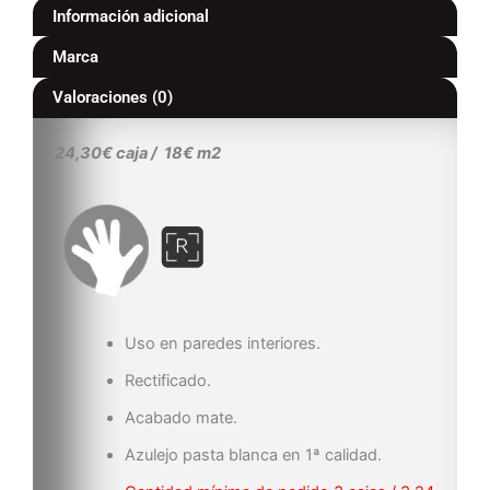
Información adicional
Marca
Valoraciones (0)
24,30€ caja / 18€ m2
Uso en paredes interiores.
Rectificado.
Acabado mate.
Azulejo pasta blanca en 1ª calidad.