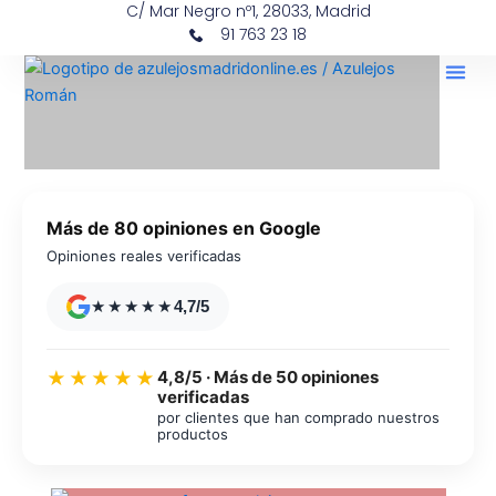
C/ Mar Negro nº1, 28033, Madrid
Ir
contenido
91 763 23 18
al
contenido
Más de 80 opiniones en Google
Opiniones reales verificadas
★★★★★
4,7/5
4,8/5 · Más de 50 opiniones
★★★★★
verificadas
por clientes que han comprado nuestros
productos
Azulejos diseño floral