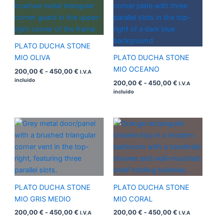
precios:
precios:
desde
desde
200,00 €
200,00 €
hasta
hasta
450,00 €
450,00 €
PLATO DUCHA STONE
MIO OLIVA
PLATO DUCHA STONE
MIO OCEANO
200,00
€
-
450,00
€
I.V.A
incluido
200,00
€
-
450,00
€
I.V.A
incluido
Rango
Rango
de
de
precios:
precios:
desde
desde
200,00 €
200,00 €
hasta
hasta
450,00 €
450,00 €
PLATO DUCHA STONE
PLATO DUCHA STONE
MIO GRIS MEDIO
MIO CORAL
200,00
€
-
450,00
€
200,00
€
-
450,00
€
I.V.A
I.V.A