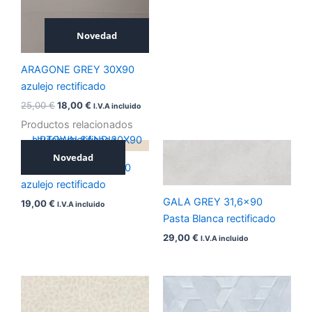
era:
es:
25,00 €.
18,00 €.
Novedad
ARAGONE GREY 30X90
azulejo rectificado
25,00
€
18,00
€
I.V.A incluido
Productos relacionados
Novedad
UPTOWN SAND 30X90
azulejo rectificado
GALA GREY 31,6×90
19,00
€
I.V.A incluido
Pasta Blanca rectificado
29,00
€
I.V.A incluido